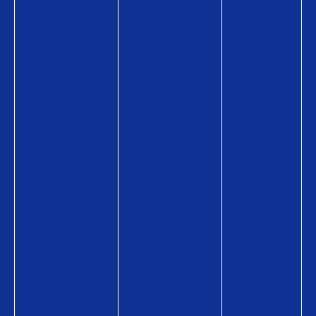
ド
コ
P
ラ
a
ム
y
・
の
活
商
用
品
術
情
販
報
売
購
店
入
募
方
集
法
キ
ャ
ン
ペ