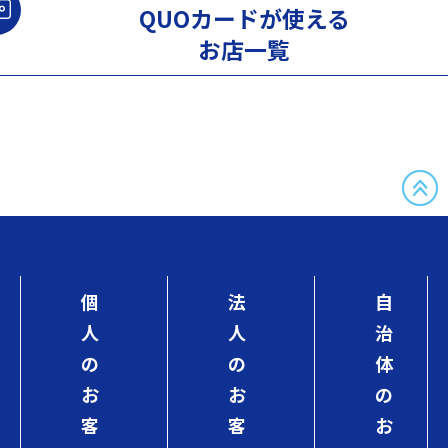
QUOカードが使える
お店一覧
個
法
自
人
人
治
の
の
体
お
お
の
客
客
お