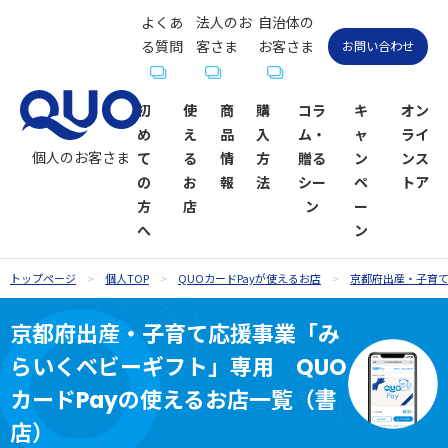
よくあ
法人のお
自治体の
る質問
客さま
お客さま
お問い合わせ
初
使
商
購
コラ
キ
オン
め
え
品
入
ム・
ャ
ライ
個人のお客さま
て
る
情
方
贈る
ン
ンス
の
お
報
法
シー
ペ
トア
方
店
ン
ー
へ
ン
トップページ
個人TOP
QUOカードPayが使えるお店
京都府出産・子育
QUOカー
QUOカー
ギフトコ
QUOカー
QUOカー
QUOカー
贈るシーン
QUOカー
京都府出産・子育て応援事業「み
ドが使え
ド
ラム一覧
ドオンラ
ドPayが使
ドPay
一覧
ドPayオン
らいくベビーギフト」専用 QUO
るお店
インスト
えるお店
ラインス
お祝い
お祝い
ア
トア
カードPayの使えるお店一覧（書
店）
内祝い・お
お礼・お返