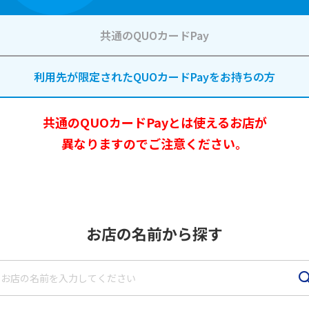
祝い返し
し
共通のQUOカードPay
季節のギフ
季節・その
ト
他の贈り物
利用先が限定されたQUOカードPayを
お持ちの方
記念品
記念品・景
共通のQUOカードPayとは使えるお店が
品
異なりますのでご注意ください。
定番ギフト
オリジナル
コンテンツ
お店の名前から探す