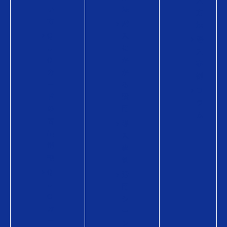
入
い
法
方
方
購
法
Q
入
導
U
に
入
O
か
事
カ
か
例
ー
る
コ
ド
費
ラ
の
用
ム
商
導
品
入
情
事
報
例
Q
活
U
用
O
シ
カ
ー
ー
ン