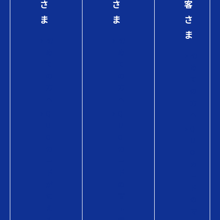
さ
さ
客
ま
ま
さ
ま
初
初
め
め
初
て
て
め
の
の
て
方
方
の
へ
へ
方
Q
Q
へ
U
U
Q
O
O
U
カ
カ
O
ー
ー
カ
ド
ド
ー
が
の
ド
使
商
の
え
品
商
る
情