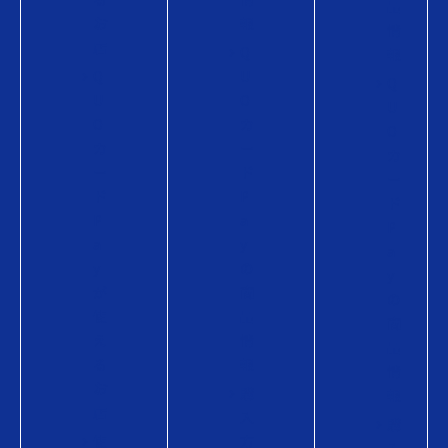
品
お
報
情
店
Q
報
Q
U
Q
U
O
U
O
カ
O
カ
ー
カ
ー
ド
ー
ド
P
ド
P
a
P
a
y
a
y
の
y
が
商
の
使
品
商
え
情
品
る
報
情
お
購
報
店
入
購
使
方