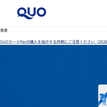
重要
QUOカードオンラインストア
QUOカードPayの購入を指示する詐欺にご注意ください（2026.