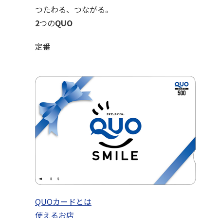
つたわる、つながる。
2
つの
QUO
定番
QUOカードとは
使えるお店