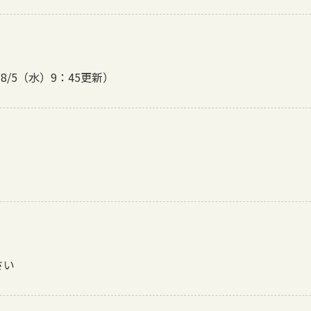
/5（水）9：45更新）
さい