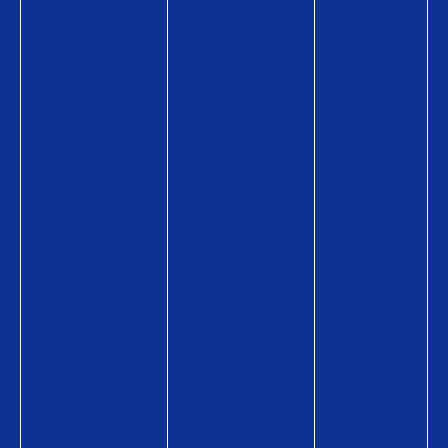
ー
る
コ
ド
費
ラ
の
用
ム
商
導
品
入
情
事
報
例
Q
活
U
用
O
シ
カ
ー
ー
ン
ド
コ
P
ラ
a
ム
y
・
の
活
商
用
品