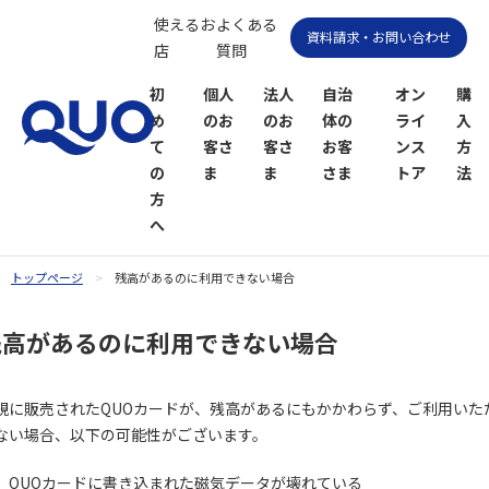
使えるお
よくある
資料請求・お問い合わせ
店
質問
初
個人
法人
自治
オン
購
め
のお
のお
体の
ライ
入
て
客さ
客さ
お客
ンス
方
の
ま
ま
さま
トア
法
方
へ
トップページ
残高があるのに利用できない場合
QUOカー
QUOカー
残高があるのに利用できない場合
ドオンラ
ドPayオン
インスト
ラインス
ア
トア
規に販売されたQUOカードが、残高があるにもかかわらず、ご利用いた
ない場合、以下の可能性がございます。
QUOカードに書き込まれた磁気データが壊れている