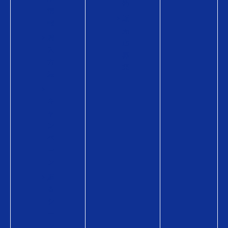
術
情
販
報
売
購
店
入
募
方
集
法
キ
ャ
ン
ペ
ー
ン
贈
る
シ
ー
ン