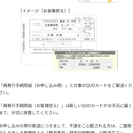
「再発行手続用紙（お申し込み用）」と対象のQUOカードをご郵送くだ
さい。
「再発行手続用紙（お客様控え）」は新しいQUOカードがお手元に届く
まで、大切に保管してください。
お申し込みの際の郵送につきまして、不達をご心配される方は、ご面倒
でもお近くの郵便局より「簡易書留・特定記録郵便」で郵送下さい。