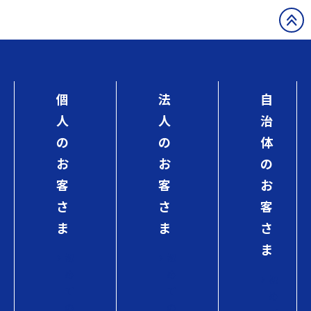
個
法
自
人
人
治
の
の
体
お
お
の
客
客
お
さ
さ
客
ま
ま
さ
ま
初
初
め
め
初
て
て
め
の
の