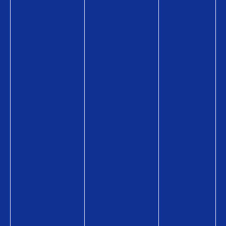
て
方
方
の
へ
へ
方
Q
Q
へ
U
U
Q
O
O
U
カ
カ
O
ー
ー
カ
ド
ド
ー
が
の
ド
使
商
の
え
品
商
る
情
品
お
報
情
店
Q
報
Q
U
Q
U
O
U
O
カ
O
カ
ー
カ