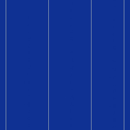
ー
ド
ー
ド
P
ド
P
a
P
a
y
a
y
の
y
が
商
の
使
品
商
え
情
品
る
報
情
お
購
報
店
入
購
使
方
入
い
法
方
方
購
法
Q
入
導
U
に
入
O
か
事
カ
か
例