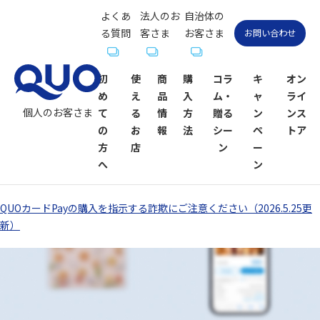
よくあ
法人のお
自治体の
る質問
客さま
お客さま
お問い合わせ
初
使
商
購
コラ
キ
オン
め
え
品
入
ム・
ャ
ライ
個人のお客さま
て
る
情
方
贈る
ン
ンス
の
お
報
法
シー
ペ
トア
方
店
ン
ー
へ
ン
QUOカードPayの購入を指示する詐欺にご注意ください（2026.5.25更
QUOカー
QUOカー
ギフトコ
QUOカー
QUOカー
QUOカー
贈るシーン
QUOカー
新）
ドが使え
ド
ラム一覧
ドオンラ
ドPayが使
ドPay
一覧
ドPayオン
るお店
インスト
えるお店
ラインス
お祝い
お祝い
ア
トア
内祝い・お
お礼・お返