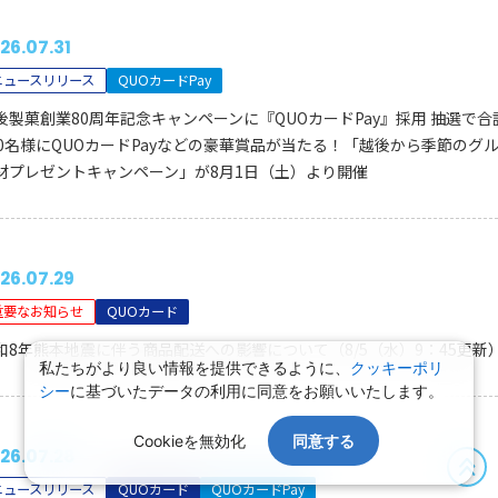
26.07.31
ニュースリリース
QUOカードPay
後製菓創業80周年記念キャンペーンに『QUOカードPay』採用 抽選で合
00名様にQUOカードPayなどの豪華賞品が当たる！「越後から季節のグ
材プレゼントキャンペーン」が8月1日（土）より開催
26.07.29
重要なお知らせ
QUOカード
和8年熊本地震に伴う商品配送への影響について（8/5（水）9：45更新
私たちがより良い情報を提供できるように、
クッキーポリ
シー
に基づいたデータの利用に同意をお願いいたします。
Cookieを無効化
同意する
26.07.28
ニュースリリース
QUOカード
QUOカードPay