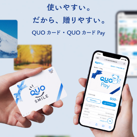
祝い返し
し
季節のギフ
季節・その
ト
他の贈り物
記念品
記念品・景
品
定番ギフト
オリジナル
コンテンツ