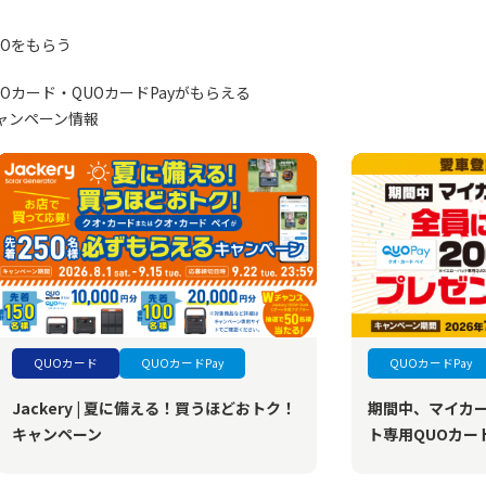
UOをもらう
UOカード・QUOカードPayがもらえる
ャンペーン情報
QUOカード
QUOカードPay
QUOカードPay
Jackery | 夏に備える！買うほどおトク！
期間中、マイカ
キャンペーン
ト専用QUOカード