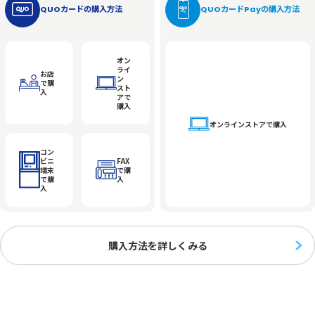
QUOカードの購入方法
QUOカードPayの購入方法
オン
ライ
お店
ン
で購
スト
入
アで
購入
オンラインストアで購入
コン
ビニ
FAX
端末
で購
で購
入
入
購入方法を詳しくみる