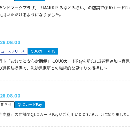
ランドマークプラザ」「MARK IS みなとみらい」の店舗でQUOカードPa
利用いただけるようになりました。
26.08.03
ニュースリリース
QUOカードPay
岡市「おむつと安心定期便」にQUOカードPayを新たに3券種追加～育児
の選択肢提供で、乳幼児家庭との継続的な見守りを後押し～
26.08.03
お知らせ
QUOカードPay
金高堂」の店舗でQUOカードPayがご利用いただけるようになりました