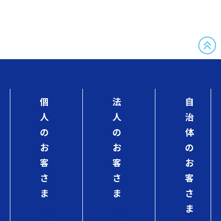
個
法
自
人
人
治
の
の
体
お
お
の
客
客
お
さ
さ
客
ま
ま
さ
ま
初
初