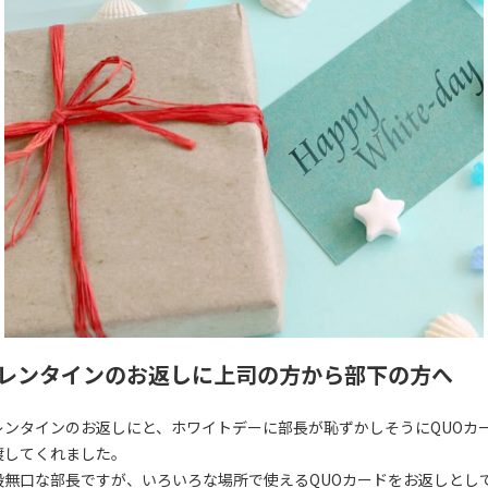
レンタインのお返しに上司の方から部下の方へ
レンタインのお返しにと、ホワイトデーに部長が恥ずかしそうにQUOカ
渡してくれました。
段無口な部長ですが、いろいろな場所で使えるQUOカードをお返しとし