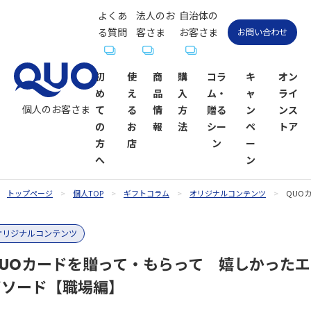
よくあ
法人のお
自治体の
る質問
客さま
お客さま
お問い合わせ
初
使
商
購
コラ
キ
オン
め
え
品
入
ム・
ャ
ライ
個人のお客さま
て
る
情
方
贈る
ン
ンス
の
お
報
法
シー
ペ
トア
方
店
ン
ー
へ
ン
トップページ
個人TOP
ギフトコラム
オリジナルコンテンツ
QUO
QUOカー
QUOカー
ギフトコ
QUOカー
QUOカー
QUOカー
贈るシーン
QUOカー
オリジナルコンテンツ
ドが使え
ド
ラム一覧
ドオンラ
ドPayが使
ドPay
一覧
ドPayオン
るお店
インスト
えるお店
ラインス
QUOカードを贈って・もらって 嬉しかったエ
お祝い
お祝い
ア
トア
ピソード【職場編】
内祝い・お
お礼・お返