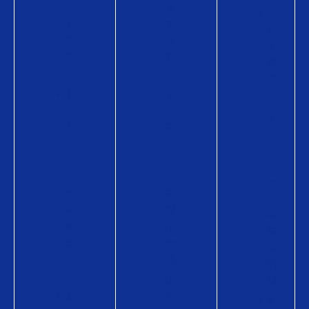
め
め
初
て
て
め
の
の
て
方
方
の
へ
へ
方
Q
Q
へ
U
U
Q
O
O
U
カ
カ
O
ー
ー
カ
ド
ド
ー
が
の
ド
使
商
の
え
品
商
る
情
品
お
報
情
店
Q
報
Q
U
Q