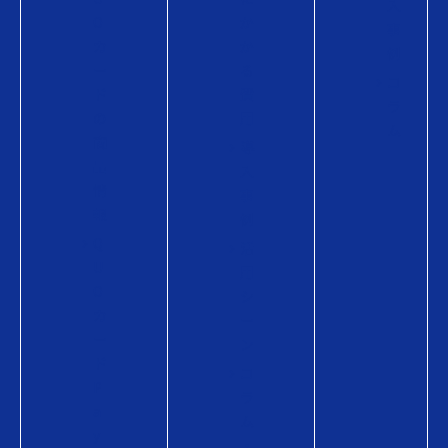
入
O
か
事
カ
か
例
ー
る
コ
ド
費
ラ
の
用
ム
商
導
品
入
情
事
報
例
Q
活
U
用
O
シ
カ
ー
ー
ン
ド
コ
P
ラ
a
ム
y
・