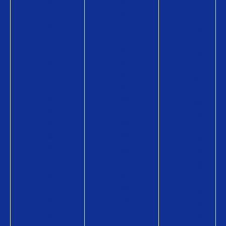
U
O
U
O
カ
O
カ
ー
カ
ー
ド
ー
ド
P
ド
P
a
P
a
y
a
y
の
y
が
商
の
使
品
商
え
情
品
る
報
情
お
購
報
店
入
購
使
方
入
い
法
方
方
購
法
Q
入
導
U
に