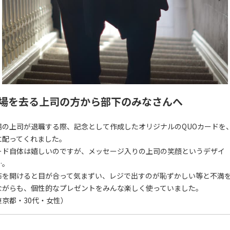
場を去る上司の方から部下のみなさんへ
場の上司が退職する際、記念として作成したオリジナルのQUOカードを
に配ってくれました。
ード自体は嬉しいのですが、メッセージ入りの上司の笑顔というデザイ
…。
布を開けると目が合って気まずい、レジで出すのが恥ずかしい等と不満
ながらも、個性的なプレゼントをみんな楽しく使っていました。
東京都・30代・女性）