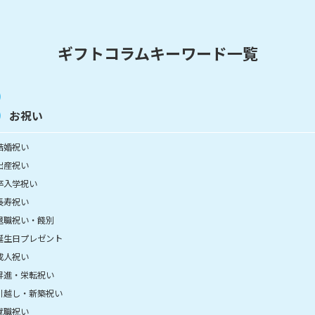
ギフトコラムキーワード一覧
お祝い
結婚祝い
出産祝い
卒入学祝い
長寿祝い
退職祝い・餞別
誕生日プレゼント
成人祝い
昇進・栄転祝い
引越し・新築祝い
就職祝い