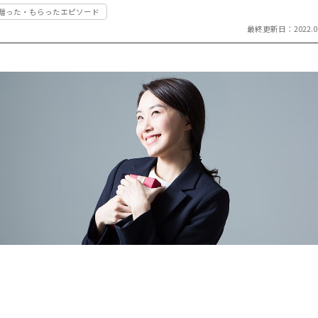
#贈った・もらったエピソード
祝い返し
し
最終更新日：2022.06
季節のギフ
季節・その
ト
他の贈り物
記念品
記念品・景
品
定番ギフト
オリジナル
コンテンツ