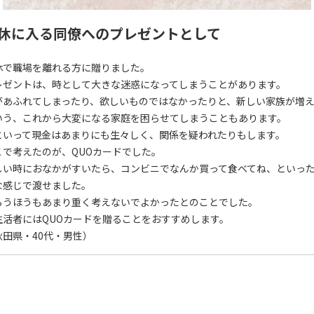
休に入る同僚へのプレゼントとして
休で職場を離れる方に贈りました。
レゼントは、時として大きな迷惑になってしまうことがあります。
があふれてしまったり、欲しいものではなかったりと、新しい家族が増
いう、これから大変になる家庭を困らせてしまうこともあります。
といって現金はあまりにも生々しく、関係を疑われたりもします。
こで考えたのが、QUOカードでした。
しい時におなかがすいたら、コンビニでなんか買って食べてね、といっ
な感じで渡せました。
らうほうもあまり重く考えないでよかったとのことでした。
生活者にはQUOカードを贈ることをおすすめします。
秋田県・40代・男性）