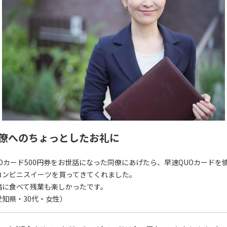
僚へのちょっとしたお礼に
UOカード500円券をお世話になった同僚にあげたら、早速QUOカードを
コンビニスイーツを買ってきてくれました。
緒に食べて残業も楽しかったです。
愛知県・30代・女性）