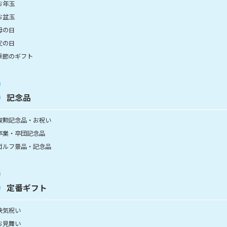
お年玉
お盆玉
母の日
父の日
季節のギフト
記念品
叙勲記念品・お祝い
卒業・卒団記念品
ゴルフ景品・記念品
定番ギフト
快気祝い
お見舞い