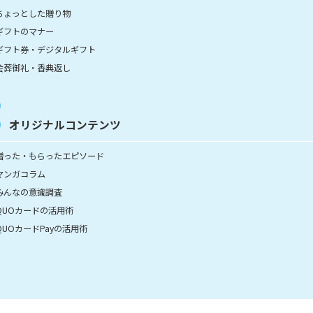
ちょっとした贈り物
ギフトのマナー
ギフト券・デジタルギフト
会葬御礼・香典返し
オリジナルコンテンツ
贈った・もらったエピソード
マンガコラム
みんなの意識調査
QUOカードの活用術
QUOカードPayの活用術