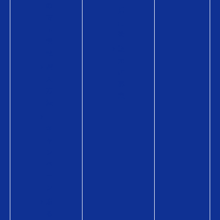
の
活
商
用
品
術
情
販
報
売
購
店
入
募
方
集
法
キ
ャ
ン
ペ
ー
ン
贈
る