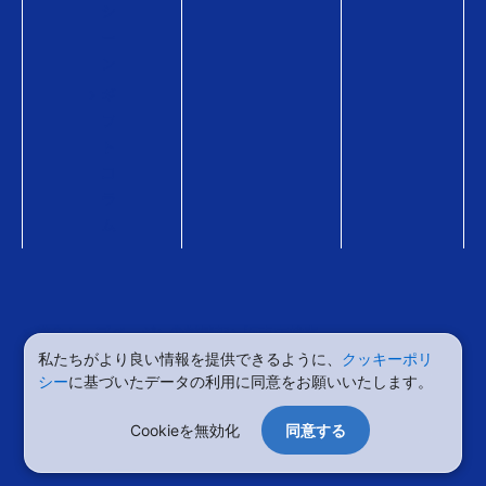
シ
ー
ン
ギ
フ
ト
コ
ラ
ム
総合トップページ
企業情報
販売店検索
ニュース・お知らせ
お問い合わせ
販売店検索
私たちがより良い情報を提供できるように、
クッキーポリ
シー
に基づいたデータの利用に同意をお願いいたします。
QUOカードオンラインストア
QUOカードPayオンラインストア
Cookieを無効化
同意する
利用約款・資金決済法に基づく表示
ご購入時の注意
個人情報保護方針
サイトのご利用について