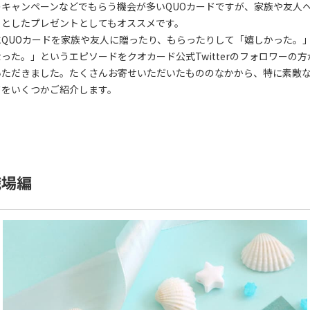
のキャンペーンなどでもらう機会が多いQUOカードですが、家族や友人
っとしたプレゼントとしてもオススメです。
にQUOカードを家族や友人に贈ったり、もらったりして「嬉しかった。
った。」というエピソードをクオカード公式Twitterのフォロワーの方
いただきました。たくさんお寄せいただいたもののなかから、特に素敵
ドをいくつかご紹介します。
職場編