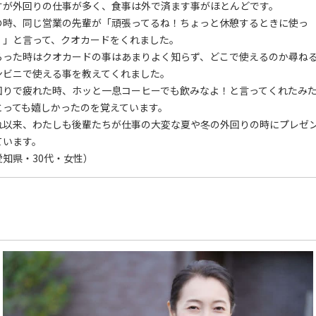
すが外回りの仕事が多く、食事は外で済ます事がほとんどです。
の時、同じ営業の先輩が「頑張ってるね！ちょっと休憩するときに使っ
！」と言って、クオカードをくれました。
らった時はクオカードの事はあまりよく知らず、どこで使えるのか尋ね
ンビニで使える事を教えてくれました。
回りで疲れた時、ホッと一息コーヒーでも飲みなよ！と言ってくれたみ
とっても嬉しかったのを覚えています。
れ以来、わたしも後輩たちが仕事の大変な夏や冬の外回りの時にプレゼ
ています。
愛知県・30代・女性）