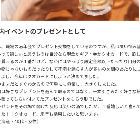
内イベントのプレゼントとして
年、職場の忘年会でプレゼント交換をしているのですが、私は凄い悩み
らって嬉しいと思うものは自分なら現金かギフト券かクオカードで、欲
を貰えるのが１番だけど、なかにはやっぱり設定金額以下だったり自分
い物じゃないものだったりして不満を漏らす人が多いのを間のあたりに
、よし、今年はクオカードにしようと決めてました。
のままだとすぐわかるので何重にも包装し、大きくしました。
回は好きなプレゼントを選んで取るのではなく、千本引きみたく好きな
っ張ってもらい付いてたプレゼントをもらう形でした。
レゼントをその場で開けた反応は笑いの渦でしたが、１番嬉しいと喜ん
した！！クオカード、来年も活用したいと思います。
北海道・40代・女性）