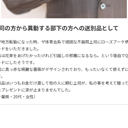
司の方から異動する部下の方への送別品として
が地方転勤になった時、ザ体育会系で頑固な不器用上司にローズブーケ
ードをいただきました。
当は花束をあげたかったけれど引越しの邪魔になるなら。という理由でQ
ードにしたそうです。
面に真っ赤な綺麗な薔薇がデザインされており、もったいなくて使えず
す。
別品はいつもお金だけ渡して他の人に頼む上司が、私の事を考えて贈っ
たプレゼントに涙が止まりませんでした。
千葉県・20代・女性）