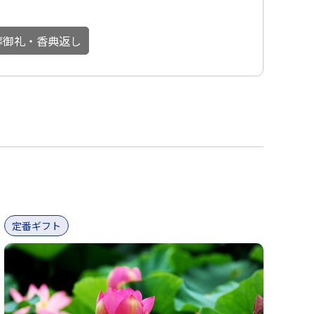
葬御礼・香典返し
定番ギフト