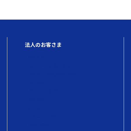
法人のお客さま
初めての方へ
QUOカードの商品情報
QUOカードPayの商品情報
購入方法
購入にかかる費用
導入事例
活用シーン
コラム・活用術
販売店募集