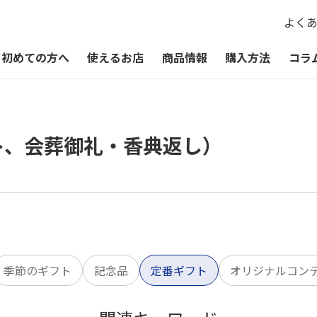
よく
初めての方へ
使えるお店
商品情報
購入方法
コラ
QUOカードPayが使えるお店
QUOカードPay
贈るシーン一覧
QUOカードPayオンラインストア
ト、会葬御礼・香典返し）
お祝い
お礼・お返し
季節・その他の贈り物
季節のギフト
記念品
定番ギフト
オリジナルコン
記念品・景品