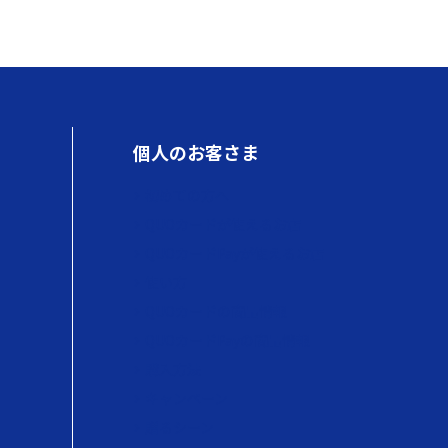
個人のお客さま
初めての方へ
QUOカードが使えるお店
QUOカードPayが使えるお店
使い方
QUOカードの商品情報
QUOカードPayの商品情報
購入方法
キャンペーン
贈るシーン