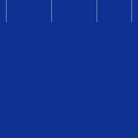
コ
ラ
ム
総合トップページ
企業情報
販売店検索
ニュース・お知らせ
お問い合わせ
販売店検索
QUOカードオンラインストア
QUOカードPayオンラインストア
利用約款・資金決済法に基づく表示
ご購入時の注意
個人情報保護方針
サイトのご利用について
クオ
QUO
クオカード
QUOカードPay 公
カー
カード
公式
式YouTubeチャン
ド 公
Pay 公式
Facebook
ネル
式X
X