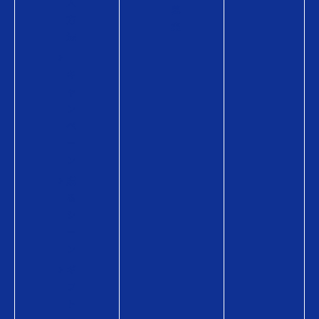
入
募
方
集
法
キ
ャ
ン
ペ
ー
ン
贈
る
シ
ー
ン
ギ
フ
ト