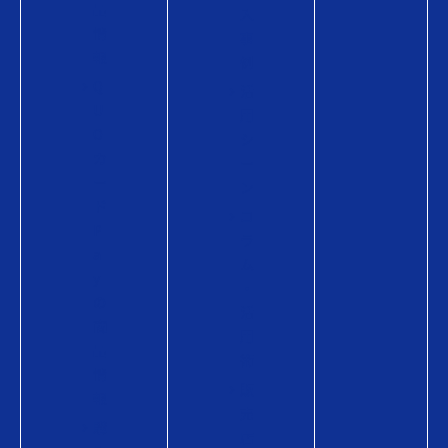
品
入
情
事
報
例
Q
活
U
用
O
シ
カ
ー
ー
ン
ド
コ
P
ラ
a
ム
y
・
の
活
商
用
品
術
情
販
報
売
購
店