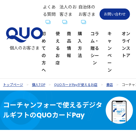
よくあ
法人のお
自治体の
る質問
客さま
お客さま
お問い合わせ
初
使
商
購
コラ
キ
オン
め
え
品
入
ム・
ャ
ライ
個人のお客さま
て
る
情
方
贈る
ン
ンス
の
お
報
法
シー
ペ
トア
方
店
ン
ー
へ
ン
トップページ
個人TOP
QUOカードPayが使えるお店
書店
コーチャ
QUOカー
QUOカー
ギフトコ
QUOカー
QUOカー
QUOカー
贈るシーン
QUOカー
ドが使え
ド
ラム一覧
ドオンラ
ドPayが使
ドPay
一覧
ドPayオン
コーチャンフォーで使えるデジタ
るお店
インスト
えるお店
ラインス
ルギフトのQUOカードPay
お祝い
お祝い
ア
トア
内祝い・お
お礼・お返