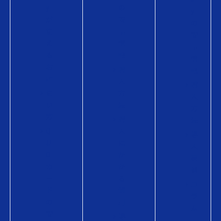
y
の
y
が
商
の
使
品
商
え
情
品
る
報
情
お
購
報
店
入
購
使
方
入
い
法
方
方
購
法
Q
入
導
U
に
入
O
か
事
カ
か
例
ー
る
コ
ド
費
ラ
の
用
ム
商
導