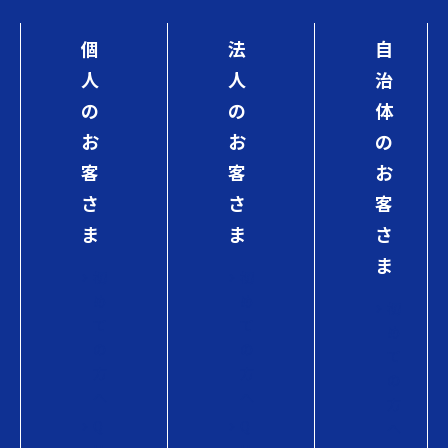
個
法
自
人
人
治
の
の
体
お
お
の
客
客
お
さ
さ
客
ま
ま
さ
ま
初
初
め
め
初
て
て
め
の
の
て
方
方
の
へ
へ
方
Q
Q
へ