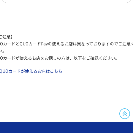
ご注意】
UOカードとQUOカードPayの使えるお店は異なっておりますのでご注意
い。
UOカードが使えるお店をお探しの方は、以下をご確認ください。
QUOカードが使えるお店はこちら