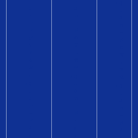
U
U
Q
O
O
U
カ
カ
O
ー
ー
カ
ド
ド
ー
が
の
ド
使
商
の
え
品
商
る
情
品
お
報
情
店
Q
報
Q
U
Q
U
O
U
O
カ
O
カ
ー
カ
ー
ド
ー
ド
P
ド
P
a
P
a
y
a