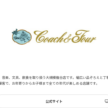
祝い返し
し
季節のギフ
季節・その
ト
他の贈り物
記念品
記念品・景
品
定番ギフト
オリジナル
コンテンツ
、音楽、文具、飲食を取り扱う大規模複合店です。幅広い品ぞろえと丁
接客で、お年寄りからお子様まで全ての年代が楽しめる店舗です。
公式サイト