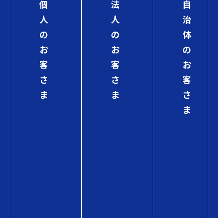
個
法
自
人
人
治
の
の
体
お
お
の
客
客
お
さ
さ
客
ま
ま
さ
ま
初
初
め
め
初
て
て
め
の
の
て
方
方
の
へ
へ
方
Q
Q
へ
U
U
Q
O
O
U