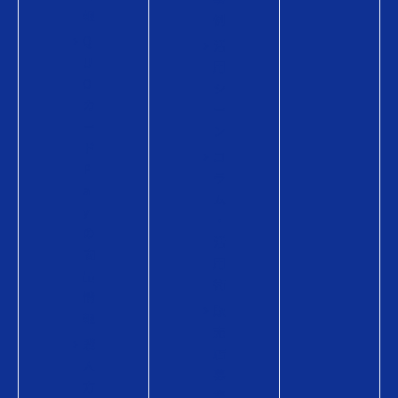
報
例
Q
活
U
用
O
シ
カ
ー
ー
ン
ド
コ
P
ラ
a
ム
y
・
の
活
商
用
品
術
情
販
報
売
購
店
入
募
方
集