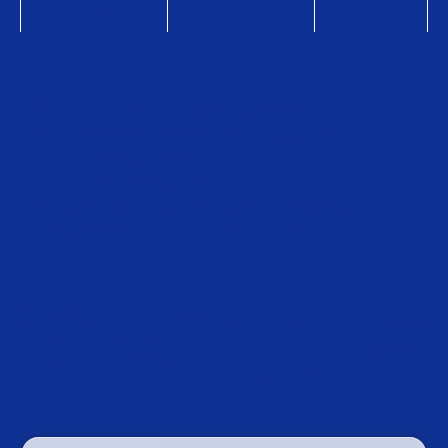
ム
総合トップページ
企業情報
販売店検索
ニュース・お知らせ
お問い合わせ
販売店検索
QUOカードオンラインストア
QUOカードPayオンラインストア
利用約款・資金決済法に基づく表示
ご購入時の注意
個人情報保護方針
サイトのご利用について
クオ
QUO
クオカード
QUOカードPay 公
カー
カード
公式
式YouTubeチャン
ド 公
Pay 公式
Facebook
ネル
式X
X