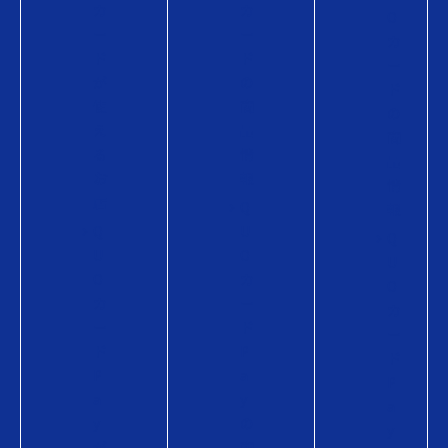
カ
カ
O
ー
ー
カ
ド
ド
ー
が
の
ド
使
商
の
え
品
商
る
情
品
お
報
情
店
Q
報
Q
U
Q
U
O
U
O
カ
O
カ
ー
カ
ー
ド
ー
ド
P
ド
P
a
P
a
y
a
y
の
y
が
商