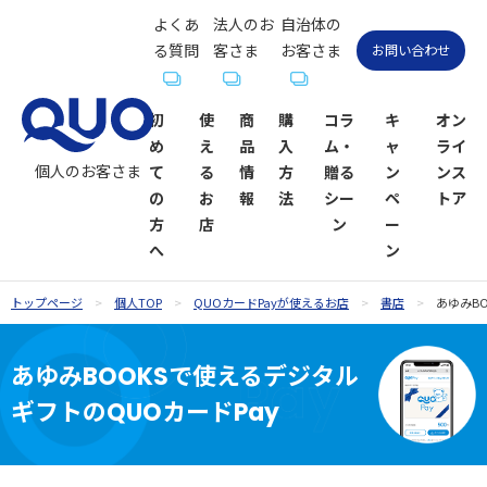
よくあ
法人のお
自治体の
る質問
客さま
お客さま
お問い合わせ
初
使
商
購
コラ
キ
オン
め
え
品
入
ム・
ャ
ライ
個人のお客さま
て
る
情
方
贈る
ン
ンス
の
お
報
法
シー
ペ
トア
方
店
ン
ー
へ
ン
トップページ
個人TOP
QUOカードPayが使えるお店
書店
あゆみBO
QUOカー
QUOカー
ギフトコ
QUOカー
QUOカー
QUOカー
贈るシーン
QUOカー
ドが使え
ド
ラム一覧
ドオンラ
ドPayが使
ドPay
一覧
ドPayオン
あゆみBOOKSで使えるデジタル
るお店
インスト
えるお店
ラインス
ギフトのQUOカードPay
お祝い
お祝い
ア
トア
内祝い・お
お礼・お返