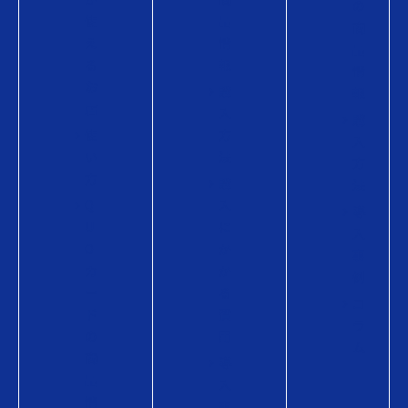
の
使
品
商
え
情
品
る
報
情
お
購
報
店
入
購
使
方
入
い
法
方
方
購
法
Q
入
導
U
に
入
O
か
事
カ
か
例
ー
る
コ
ド
費
ラ
の
用
ム
商
導
品
入
情
事