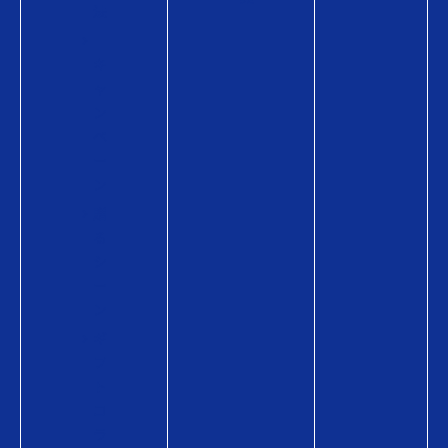
法
キ
ャ
ン
ペ
ー
ン
贈
る
シ
ー
ン
ギ
フ
ト
コ
ラ