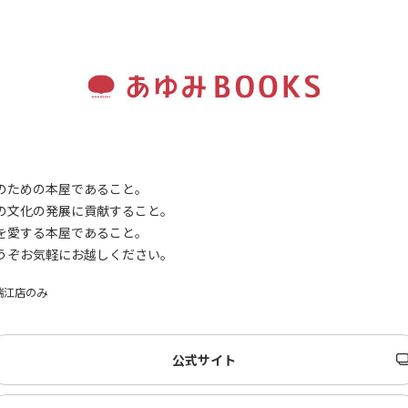
祝い返し
し
季節のギフ
季節・その
ト
他の贈り物
記念品
記念品・景
品
のための本屋であること。
定番ギフト
の文化の発展に貢献すること。
を愛する本屋であること。
オリジナル
うぞお気軽にお越しください。
コンテンツ
瑞江店のみ
公式サイト