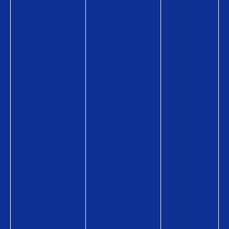
の
え
品
商
る
情
品
お
報
情
店
Q
報
Q
U
Q
U
O
U
O
カ
O
カ
ー
カ
ー
ド
ー
ド
P
ド
P
a
P
a
y
a
y
の
y
が
商
の
使
品
商
え
情
品
る
報
情
お
購
報