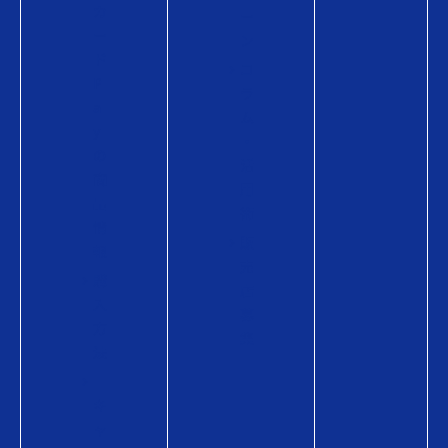
カ
ー
ー
ン
ド
コ
P
ラ
a
ム
y
・
の
活
商
用
品
術
情
販
報
売
購
店
入
募
方
集
法
キ
ャ