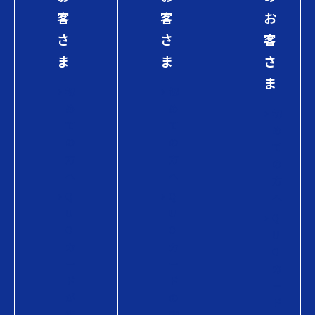
客
客
お
さ
さ
客
ま
ま
さ
ま
初
初
め
め
初
て
て
め
の
の
て
方
方
の
へ
へ
方
Q
Q
へ
U
U
Q
O
O
U
カ
カ
O
ー
ー
カ
ド
ド
ー
が
の
ド
使
商