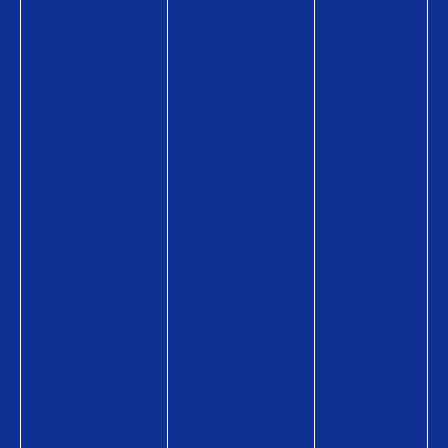
店
入
購
使
方
入
い
法
方
方
購
法
Q
入
導
U
に
入
O
か
事
カ
か
例
ー
る
コ
ド
費
ラ
の
用
ム
商
導
品
入
情
事
報
例
Q
活
U
用
O
シ