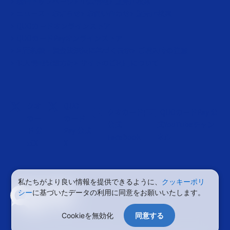
総合トップページ
企業情報
販売店検索
ニュース・お知らせ
お問い合わせ
販売店検索
QUOカードオンラインストア
QUOカードPayオンラインストア
利用約款・資金決済法に基づく表示
ご購入時の注意
個人情報保護方針
サイトのご利用について
クオ
QUO
クオカード
QUOカードPay 公
カー
カード
公式
式YouTubeチャン
ド 公
Pay 公式
Facebook
ネル
式X
X
私たちがより良い情報を提供できるように、
クッキーポリ
利用約款・資金決済法に基づく表示
シー
に基づいたデータの利用に同意をお願いいたします。
購入時のご注意
個人情報保護方針
サイトのご利用について
サイトマップ
Cookieを無効化
同意する