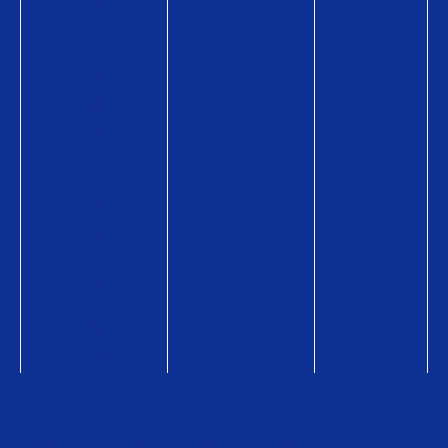
ン
ペ
ー
ン
贈
る
シ
ー
ン
ギ
フ
ト
コ
ラ
ム