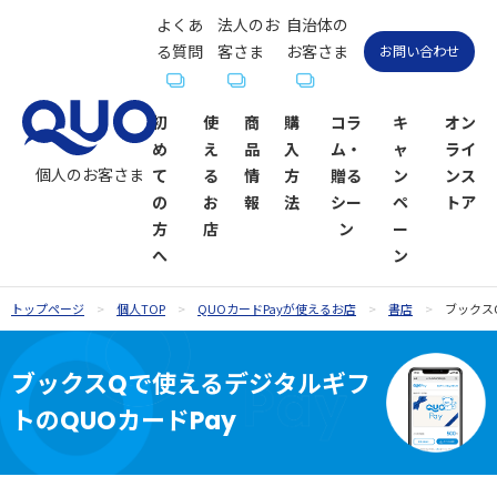
よくあ
法人のお
自治体の
る質問
客さま
お客さま
お問い合わせ
初
使
商
購
コラ
キ
オン
め
え
品
入
ム・
ャ
ライ
個人のお客さま
て
る
情
方
贈る
ン
ンス
の
お
報
法
シー
ペ
トア
方
店
ン
ー
へ
ン
トップページ
個人TOP
QUOカードPayが使えるお店
書店
ブックス
QUOカー
QUOカー
ギフトコ
QUOカー
QUOカー
QUOカー
贈るシーン
QUOカー
ドが使え
ド
ラム一覧
ドオンラ
ドPayが使
ドPay
一覧
ドPayオン
ブックスQで使えるデジタルギフ
るお店
インスト
えるお店
ラインス
トのQUOカードPay
お祝い
お祝い
ア
トア
内祝い・お
お礼・お返