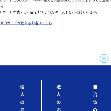
UOカードとQUOカードPayの使えるお店は異なっておりますのでご注意
い。
UOカードが使えるお店をお探しの方は、以下をご確認ください。
QUOカードが使えるお店はこちら
個
法
自
人
人
治
の
の
体
お
お
の