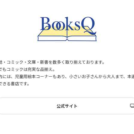
祝い返し
し
季節のギフ
季節・その
ト
他の贈り物
記念品
記念品・景
品
誌・コミック・文庫・新書を数多く取り揃えております。
定番ギフト
でもコミックは充実な品揃え。
内には、児童用絵本コーナーもあり、小さいお子さんから大人まで、本
オリジナル
できる書店です。
コンテンツ
公式サイト