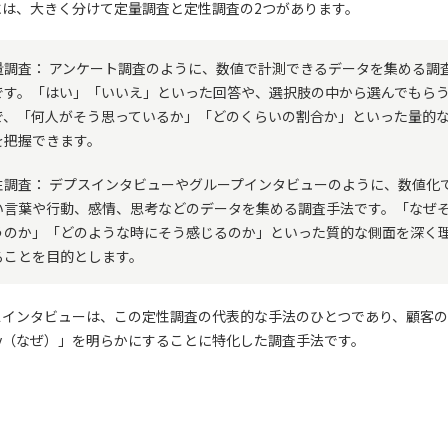
には、大きく分けて定量調査と定性調査の2つがあります。
量調査： アンケート調査のように、数値で計測できるデータを集める調
です。「はい」「いいえ」といった回答や、選択肢の中から選んでもら
で、「何人がそう思っているか」「どのくらいの割合か」といった量的
を把握できます。
性調査： デプスインタビューやグループインタビューのように、数値化
い言葉や行動、感情、思考などのデータを集める調査手法です。「なぜ
うのか」「どのような時にそう感じるのか」といった質的な側面を深く
ることを目的とします。
スインタビューは、この定性調査の代表的な手法のひとつであり、顧客の
hy（なぜ）」を明らかにすることに特化した調査手法です。