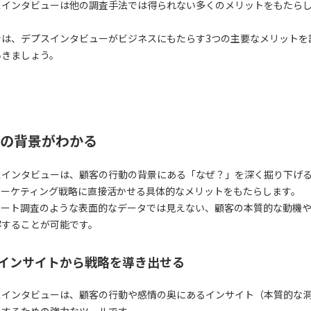
スインタビューは他の調査手法では得られない多くのメリットをもたら
では、デプスインタビューがビジネスにもたらす3つの主要なメリットを
いきましょう。
の背景がわかる
スインタビューは、顧客の行動の背景にある「なぜ？」を深く掘り下げ
マーケティング戦略に直接活かせる具体的なメリットをもたらします。
ケート調査のような表面的なデータでは見えない、顧客の本質的な動機
解することが可能です。
インサイトから戦略を導き出せる
スインタビューは、顧客の行動や感情の奥にあるインサイト（本質的な
見するための強力なツールです。