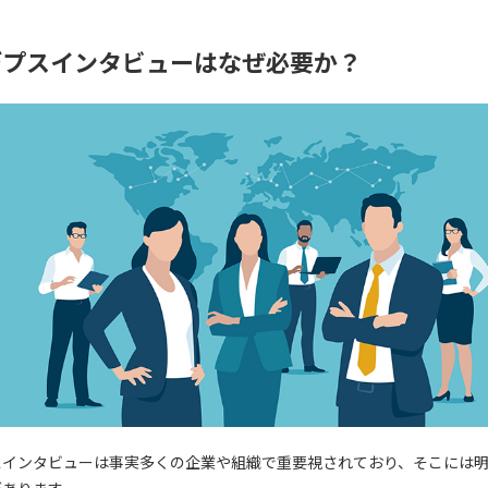
デプスインタビューはなぜ必要か？
スインタビューは事実多くの企業や組織で重要視されており、そこには
があります。