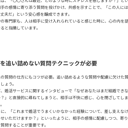
えば、「〇〇さんは最近、どのような時にストレスを感じますか？」と
相手の感情に寄り添う質問を投げかけ、共感を示すことで、「この人に
大丈夫だ」という安心感を醸成できます。
学の専門家も、人は相手に受け入れられていると感じた時に、心の内を
なると指摘しています。
を追い詰めない質問テクニックが必要
への質問の仕方にもコツが必要。追い詰めるような質問や配慮に欠けた
ましょう。
ば、婚活サービスに関するインタビューで「なぜあなたはまだ結婚でき
か？」と直接的に尋ねてしまうと、相手は不快に感じ、心を閉ざしてし
う。
りに、「これまで婚活でうまくいかなかった経験について、差し支えな
かせいただけますか？」といったように、相手の感情に配慮しつつ、寄
で質問することが重要です。