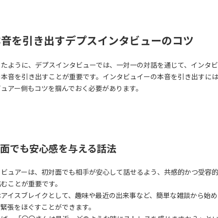
本音を引き出すデプスインタビューのコツ
したように、デプスインタビューでは、一対一の対話を通じて、インタ
の本音を引き出すことが重要です。インタビュイーの本音を引き出すに
ビュアー側もコツを掴んでおく必要があります。
面でも安心感を与える話法
タビュアーは、初対面でも相手が安心して話せるよう、共感的かつ受容
臨むことが重要です。
はアイスブレイクとして、趣味や最近の出来事など、簡単な雑談から始め
、緊張をほぐすことができます。