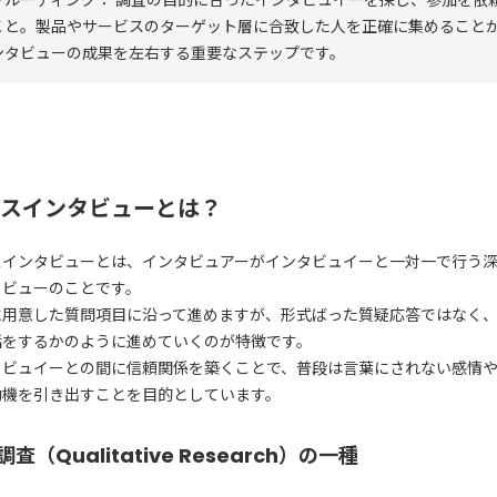
こと。製品やサービスのターゲット層に合致した人を正確に集めること
ンタビューの成果を左右する重要なステップです。
スインタビューとは？
スインタビューとは、インタビュアーがインタビュイーと一対一で行う
タビューのことです。
に用意した質問項目に沿って進めますが、形式ばった質疑応答ではなく
話をするかのように進めていくのが特徴です。
タビュイーとの間に信頼関係を築くことで、普段は言葉にされない感情
動機を引き出すことを目的としています。
査（Qualitative Research）の一種