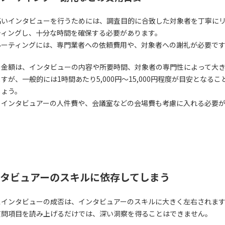
高いインタビューを行うためには、調査目的に合致した対象者を丁寧に
ティングし、十分な時間を確保する必要があります。
ルーティングには、専門業者への依頼費用や、対象者への謝礼が必要で
の金額は、インタビューの内容や所要時間、対象者の専門性によって大
すが、一般的には1時間あたり5,000円〜15,000円程度が目安となるこ
しょう。
、インタビュアーの人件費や、会議室などの会場費も考慮に入れる必要
。
タビュアーのスキルに依存してしまう
スインタビューの成否は、インタビュアーのスキルに大きく左右されま
質問項目を読み上げるだけでは、深い洞察を得ることはできません。