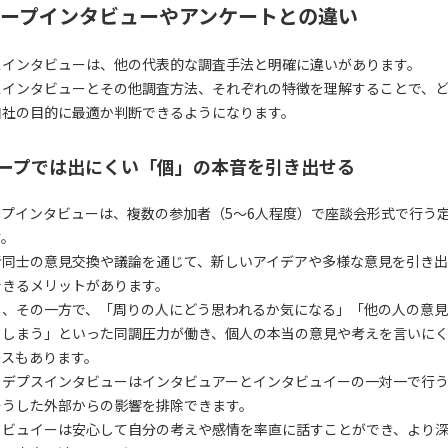
ープインタビューやアンケートとの違い
スインタビューは、他の代表的な調査手法と明確に違いがあります。
スインタビューとその他調査方法、それぞれの特徴を理解することで、
自社の目的に最適か判断できるようになります。
ープでは出にくい「個」の本音を引き出せる
ープインタビューは、複数の参加者（5〜6人程度）で座談会形式で行う
す。
者同士の意見交換や議論を通じて、新しいアイデアや多様な意見を引き
できるメリットがあります。
し、その一方で、「周りの人にどう思われるか気になる」「他の人の意
てしまう」といった同調圧力が働き、個人の本当の意見や考えを言いに
ースもあります。
、デプスインタビューはインタビュアーとインタビュイーの一対一で行
そうした外部からの影響を排除できます。
タビュイーは安心して自分の考えや感情を率直に話すことができ、より