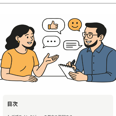
ン
来店・来場
福利厚生・
促進
社内報奨
謝礼・お詫
び
株主優待・
ポイント交
IR
換
福利厚生・
社内報奨
目次