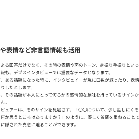
や表情など非言語情報も活用
による回答だけでなく、その時の表情や声のトーン、身振り手振りとい
情報も、デプスインタビューでは重要なデータとなります。
ば、ある話題になった時に、インタビュイーが急に口数が減ったり、表
たりしたとします。
は、その話題が本人にとって何らかの感情的な意味を持っているサイン
せん。
タビュアーは、そのサインを見逃さず、「〇〇について、少し話しにくそ
、何か思うところはありますか？」のように、優しく質問を重ねること
裏に隠された真意に迫ることができます。