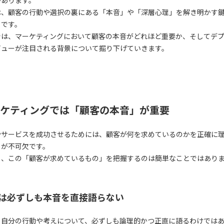
は、顧客の行動や選択の裏にある「本音」や「深層心理」を解き明かす
らです。
では、マーケティングにおいて顧客の本音がどれほど重要か、そしてデ
ビューが注目される背景について掘り下げていきます。
ケティングでは「顧客の本音」が重要
やサービスを成功させるためには、顧客が何を求めているのかを正確に
とが不可欠です。
し、この「顧客が求めているもの」を把握するのは簡単なことではあり
は必ずしも本音を直接語らない
、自分の行動や考えについて、必ずしも論理的かつ正直に語るわけでは