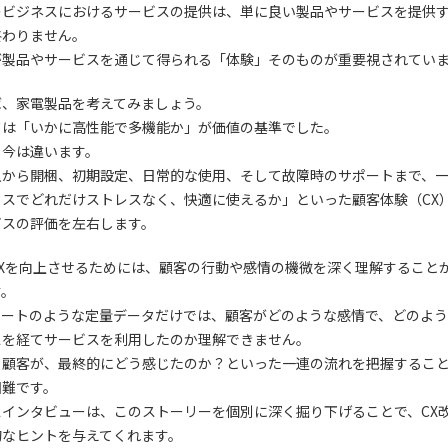
のビジネスにおけるサービスの提供は、単に良い製品やサービスを提供
終わりません。
が製品やサービスを通じて得られる「体験」そのものが重要視されてい
ば、家電製品を考えてみましょう。
ては「いかに高性能で多機能か」が価値の基準でした。
し今は違います。
入から開梱、初期設定、日常的な使用、そして故障時のサポートまで、
セスでどれだけストレスなく、快適に使えるか」といった顧客体験（CX
ビスの評価を左右します。
CXを向上させるためには、顧客の行動や感情の機微を深く理解すること
す。
ケートのような定量データだけでは、顧客がどのような感情で、どのよ
スを経てサービスを利用したのか理解できません。
て顧客が、最終的にどう感じたのか？といった一連の流れを把握するこ
困難です。
スインタビューは、このストーリーを個別に深く掘り下げることで、CX
的なヒントを与えてくれます。