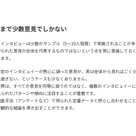
まで少数意見でしかない
スインタビューは少数のサンプル（5〜10人程度）で実施されることが多
得られた意見が全体を代表するものではないという点を常に意識してお
ります。
特定のインタビュイーが熱心に語った意見が、実は全体から見ればごく
に過ぎない、というケースも少なくありません。
の際は、すべての意見を同等に扱うのではなく、複数のインタビュイー
見られたパターンや傾向に注目することが重要です。
調査手法（アンケートなど）で得られた定量データと照らし合わせるこ
客観的な結論を導き出すことができます。