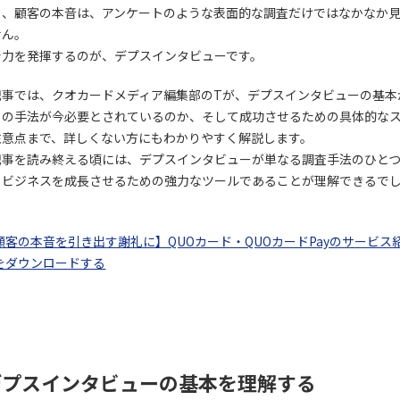
し、顧客の本音は、アンケートのような表面的な調査だけではなかなか
せん。
で力を発揮するのが、デプスインタビューです。
記事では、クオカードメディア編集部のTが、デプスインタビューの基本
この手法が今必要とされているのか、そして成功させるための具体的な
注意点まで、詳しくない方にもわかりやすく解説します。
記事を読み終える頃には、デプスインタビューが単なる調査手法のひと
、ビジネスを成長させるための強力なツールであることが理解できるで
顧客の本音を引き出す謝礼に】QUOカード・QUOカードPayのサービス
をダウンロードする
デプスインタビューの基本を理解する