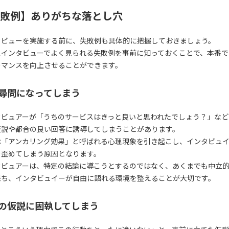
敗例】ありがちな落とし穴
タビューを実施する前に、失敗例も具体的に把握しておきましょう。
スインタビューでよく見られる失敗例を事前に知っておくことで、本番で
ーマンスを向上させることができます。
尋問になってしまう
タビュアーが「うちのサービスはきっと良いと思われたでしょう？」など
仮説や都合の良い回答に誘導してしまうことがあります。
は「アンカリング効果」と呼ばれる心理現象を引き起こし、インタビュ
を歪めてしまう原因となります。
タビュアーは、特定の結論に導こうとするのではなく、あくまでも中立
保ち、インタビュイーが自由に語れる環境を整えることが大切です。
の仮説に固執してしまう