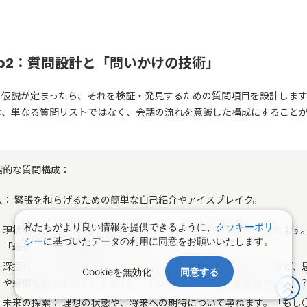
ep2：質問設計と「問いかけの技術」
と仮説が定まったら、それを検証・発見するための質問項目を設計しま
は、単なる質問リストではなく、会話の流れを意識した構成にすること
。
階的な質問構成：
入： 緊張を和らげるための簡単な自己紹介やアイスブレイク。
私たちがより良い情報を提供できるように、
クッキーポリ
現状の把握： 対象者の行動や経験について、客観的な事実を尋ねます
シー
に基づいたデータの利用に同意をお願いいたします。
「最近、〇〇を利用しましたか？」
深掘り： なぜその行動をとったのか、その時にどう感じたのかなど、
Cookieを無効化
同意する
や感情を掘り下げていきます。「その時、どのような気持ちでしたか
未来の探索： 理想の状態や、将来への期待について尋ねます。「もし