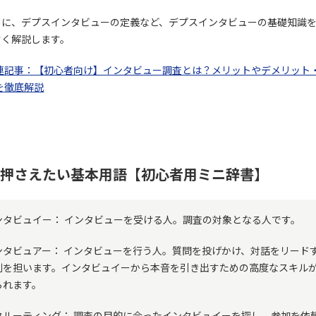
めに、デプスインタビューの定義など、デプスインタビューの基礎知識
すく解説します。
連記事：【初心者向け】インタビュー調査とは？メリットやデメリット
を徹底解説
押さえたい基本用語【初心者用ミニ辞書】
ンタビュイー： インタビューを受ける人。調査の対象となる人です。
ンタビュアー： インタビューを行う人。質問を投げかけ、対話をリード
割を担います。インタビュイーから本音を引き出すための高度なスキル
られます。
クルーティング： 調査の目的に合ったインタビュイーを探し、参加を依