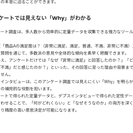
」の本音に迫ることができます。
ケートでは見えない「Why」がわかる
ケート調査は、多人数から効率的に定量データを収集できる強力なツー
ば「商品Aの満足度は？（非常に満足、満足、普通、不満、非常に不満）
た質問を通じて、多数派の意見や全体的な傾向を素早く把握できます。
いえ、アンケートだけでは「なぜ『非常に満足』と回答したのか？」「
『不満』だと感じたのか？」といった、その回答に至った理由や背景ま
ません。
スインタビューは、このアンケート調査では見えにくい「Why」を明ら
めの補完的な役割を担います。
ケートで得られた定量データと、デプスインタビューで得られた定性デー
合わせることで、「何がどれくらい」と「なぜそうなのか」の両方を深
より精度の高い意思決定が可能になります。