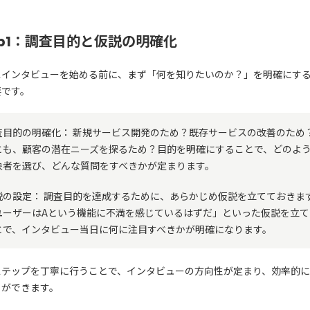
ep1：調査目的と仮説の明確化
スインタビューを始める前に、まず「何を知りたいのか？」を明確にす
要です。
査目的の明確化： 新規サービス開発のため？既存サービスの改善のため
とも、顧客の潜在ニーズを探るため？目的を明確にすることで、どのよ
象者を選び、どんな質問をすべきかが定まります。
説の設定： 調査目的を達成するために、あらかじめ仮説を立てておきま
ユーザーはAという機能に不満を感じているはずだ」といった仮説を立て
とで、インタビュー当日に何に注目すべきかが明確になります。
ステップを丁寧に行うことで、インタビューの方向性が定まり、効率的
とができます。