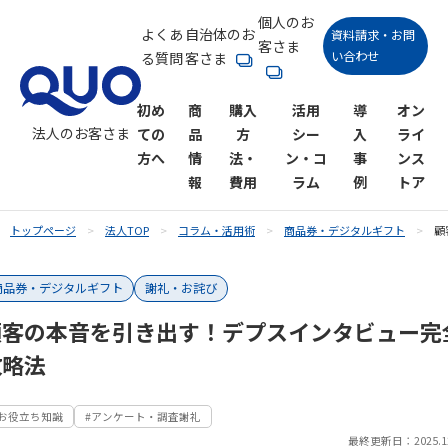
個人のお
よくあ
自治体のお
資料請求・お問
客さま
い合わせ
る質問
客さま
初め
商
購入
活用
導
オン
法人のお客さま
ての
品
方
シー
入
ライ
方へ
情
法・
ン・コ
事
ンス
報
費用
ラム
例
トア
トップページ
法人TOP
コラム・活用術
商品券・デジタルギフト
顧
QUOカー
購入方法
活用シーン一覧
QUOカー
QUOカー
購入にか
QUOカー
コラム一
商品券・デジタルギフト
謝礼・お詫び
ド
ドオンラ
ドPay
かる費用
ドPayオン
覧
販促キャン
アンケート
インスト
ラインス
顧客の本音を引き出す！デプスインタビュー完
ペーン
御礼
商品券・デ
ア
トア
攻略法
ジタルギフ
ト
SNSキャン
各種謝礼
ペーン
#お役立ち知識
#アンケート・調査謝礼
最終更新日：2025.12
キャンペー