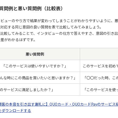
質問例と悪い質問例（比較表）
タビューのやり方で結果が変わってしまうことがわかりやすいように、
、対応する同じ意図の良い質問を表で比較してみてみましょう。
て比較してみることで、インタビューの仕方で答えやすさ、意図の引き
の差がわかるはずです。
悪い質問例
「このサービスは使いやすいですか？」
このサービスを初め
んな時にこの商品を買いたいと思いますか？」
「〇〇だった時、こ
のサービスに満足しましたか？」
「このサービスを使
顧客の本音を引き出す謝礼に】QUOカード・QUOカードPayのサービス
をダウンロードする