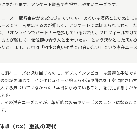
れにあたります。アンケート調査でも把握しやすいニーズです。
在ニーズ： 顧客自身がまだ気づいていない、あるいは漠然としか感じて
ニーズです。言葉にするのが難しく、アンケートでは捉えられません。
ば、「オンラインでパートナーを探しているけれど、プロフィールだけ
するのが難しく、価値観の合う人と出会いたい」という漠然とした思い
ったとします。これは「相性の良い相手と出会いたい」という潜在ニー
。
うち潜在ニーズを探り当てるのに、デプスインタビューは最適な手法で
一の対話を通じて、インタビュイーが抱える不満や課題を丁寧に聞き出
本人すら気づいていなかった「本当に求めていること」を発見する手が
れます。
て、その潜在ニーズこそが、革新的な製品やサービスのヒントになるこ
です。
体験（CX）重視の時代