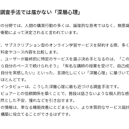
調査手法では届かない「深層心理」
学の分野では、人間の購買行動の多くは、論理的な思考ではなく、無意
や衝動によって決定されると言われています。
ば、サブスクリプション型のオンライン学習サービスを契約する際、多
ず料金やコース内容を比較します。
し、ユーザーが最終的に特定のサービスを選ぶ決め手となるのは、「こ
なら自分のペースで続けられそう」「有名な講師の授業を受けて、自己
る自分を実感したい」といった、言語化しにくい「深層心理」に基づい
がほとんどです。
スインタビューは、こうした深層心理に最も近づける調査手法です。
タビュアーとの信頼関係を築くことで、普段は話さないような個人的な
漠然とした不安、憧れなどを引き出せます。
らの情報は、単なる機能改善にとどまらない、より本質的なサービス設
ド構築に役立てることができるはずです。