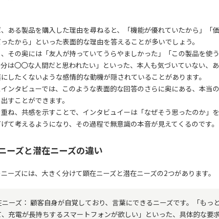
。
ば、ある製品を購入した理由を尋ねると、「機能が優れていたから」「
だったから」といった表面的な理由を答えることが多いでしょう。
し、その奥には「友人が持っていてうらやましかった」「この製品を使
自分は〇〇な人間だと思われたい」といった、本人も気づいていない、
葉にしたくないような感情的な動機が隠されていることがあります。
スインタビューでは、このような表面的な回答のさらに奥にある、本当
り出すことができます。
を重ね、共感を示すことで、インタビュイーは「なぜそう思ったのか」
下げて考えるようになり、その過程で無意識の本音が見えてくるのです。
ニーズと潜在ニーズの違い
のニーズには、大きく分けて顕在ニーズと潜在ニーズの2つがあります。
在ニーズ： 顧客自身が自覚しており、言葉にできるニーズです。「もっ
て、充電が長持ちするスマートフォンが欲しい」といった、具体的な要