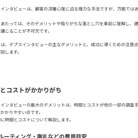
スインタビューは、顧客の深層心理に迫る強力な手法ですが、万能では
。
にあたっては、そのデメリットや陥りがちな落とし穴を事前に理解し、
を講じることが不可欠です。
では、デプスインタビューの主なデメリットと、成功に導くための注意
解説します。
とコストがかかりがち
スインタビューの最大のデメリットは、時間とコストが他の一部の調査
てかかりやすい点です。
的に時間とコストについて解説します。
ルーティング・謝礼などの費用目安