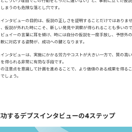
っとこういう理由でこの行動をとったに違いない」と、事前に立てた仮
てしまうのも危険な落とし穴です。
スインタビューの目的は、仮説の正しさを証明することだけではありま
ろ、仮説が外れた時にこそ、新しい発見や洞察が得られることも多いの
タビュイーの言葉に耳を傾け、時には自分の仮説を一度手放し、予想外
柔軟に対応する姿勢が、成功への鍵となります。
スインタビューは、実施にかかる労力やコストが大きい一方で、質の高
トを得られる非常に有効な手段です。
らの注意点を意識して計画を進めることで、より価値のある成果を得る
るでしょう。
成功するデプスインタビューの4ステップ