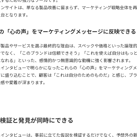
インサイトは、単なる製品改善に留まらず、マーケティング戦略全体を
土台となります。
の「心の声」をマーケティングメッセージに反映できる
が製品やサービスを選ぶ最終的な理由は、スペックや価格といった論理
けでなく、「このブランドは信頼できそう」「これを使えば自分はもっ
になれる」といった、感情的かつ無意識的な動機に強く影響されます。
スインタビューで明らかになったこれらの「心の声」をマーケティング
ジに盛り込むことで、顧客は「これは自分のためのものだ」と感じ、ブ
共感や愛着が深まります。
検証と発見が同時にできる
スインタビューは、事前に立てた仮説を検証するだけでなく、予想外の