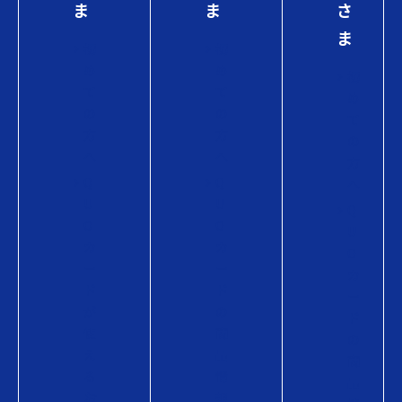
ま
ま
さ
ま
初
初
め
め
初
て
て
め
の
の
て
方
方
の
へ
へ
方
Q
Q
へ
U
U
Q
O
O
U
カ
カ
O
ー
ー
カ
ド
ド
ー
が
の
ド
使
商
の
え
品
商
る
情
品
お
報