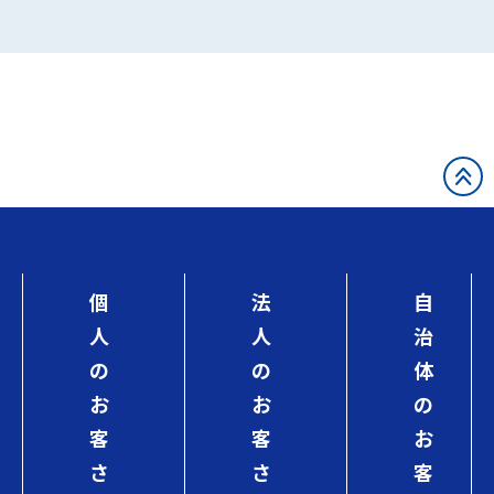
個
法
自
人
人
治
の
の
体
お
お
の
客
客
お
さ
さ
客