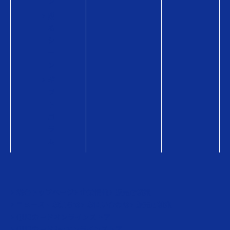
ン
贈
る
シ
ー
ン
ギ
フ
ト
コ
ラ
ム
総合トップページ
企業情報
販売店検索
ニュース・お知らせ
お問い合わせ
販売店検索
QUOカードオンラインストア
QUOカードPayオンラインストア