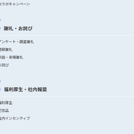
コラボキャンペーン
謝礼・お詫び
アンケート・調査謝礼
登録謝礼
来店・来場謝礼
お詫び
福利厚生・社内報奨
福利厚生
記念品
社内インセンティブ