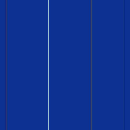
方
購
法
Q
入
導
U
に
入
O
か
事
カ
か
例
ー
る
コ
ド
費
ラ
の
用
ム
商
導
品
入
情
事
報
例
Q
活
U
用
O
シ
カ
ー
ー
ン
ド
コ