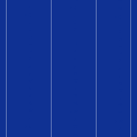
情
店
Q
報
Q
U
Q
U
O
U
O
カ
O
カ
ー
カ
ー
ド
ー
ド
P
ド
P
a
P
a
y
a
y
の
y
が
商
の
使
品
商
え
情
品
る
報
情
お
購
報
店
入
購
使
方
入
い
法
方