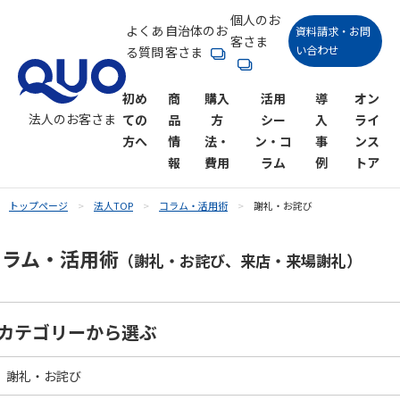
個人のお
よくあ
自治体のお
資料請求・お問
客さま
い合わせ
る質問
客さま
初め
商
購入
活用
導
オン
法人のお客さま
ての
品
方
シー
入
ライ
方へ
情
法・
ン・コ
事
ンス
報
費用
ラム
例
トア
トップページ
法人TOP
コラム・活用術
謝礼・お詫び
QUOカー
購入方法
活用シーン一覧
QUOカー
QUOカー
購入にか
QUOカー
コラム一
コラム・活用術
ド
ドオンラ
ドPay
かる費用
ドPayオン
覧
（謝礼・お詫び、来店・来場謝礼）
販促キャン
アンケート
インスト
ラインス
ペーン
御礼
商品券・デ
ア
トア
ジタルギフ
カテゴリーから選ぶ
ト
SNSキャン
各種謝礼
ペーン
キャンペー