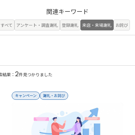
ン
来店・来場
福利厚生・
関連キーワード
促進
社内報奨
謝礼・お詫
すべて
アンケート・調査謝礼
登録謝礼
来店・来場謝礼
お詫び
び
株主優待・
ポイント交
IR
換
福利厚生・
社内報奨
2
索結果：
件見つかりました
キャンペーン
謝礼・お詫び