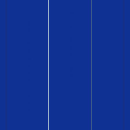
P
ラ
a
ム
y
・
の
活
商
用
品
術
情
販
報
売
購
店
入
募
方
集
法
キ
ャ
ン
ペ
ー