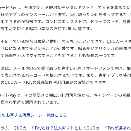
カードPayは、全国で使える便利なデジタルギフトとして人気を集めて
登録やアプリのインストールが不要で、受け取ったURLをタップするだ
利用できるのが特徴です。コンビニエンスストア、ドラッグストア、飲食
日常生活で使える幅広い業態のお店で利用可能です。
が不足している場合は現金と併用して支払うことができて、QUOカード
がゼロになるまで使い切ることが可能です。贈る側がオリジナルの画像
ジで画面をカスタマイズすることもできることも特長の一つです。
法は、メールやSNSで受け取った専用URLをスマートフォンで開き、
ジで表示されるバーコードを提示するだけです。また、専用アプリを使
のQUOカードPayの残高管理や利用履歴の確認ができます。
カードPayは、その簡便さと幅広い利用可能性から、キャンペーンの景
、様々な用途で活用されています。
人のお客さま活用シーン一覧はこちら
コラム：
QUOカードPayとは？法人ギフトとしてQUOカードPayが選ば