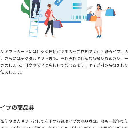
券やギフトカードには色々な種類があるのをご存知ですか？紙タイプ、
プ、さらにはデジタルギフトまで。それぞれにどんな特徴があるのか、
いきましょう。用途や状況に合わせて選べるよう、タイプ別の特徴をわ
お伝えします。
イプの商品券
が販促や法人ギフトとして利用する紙タイプの商品券は、最も一般的で
式です。紙幣に似た形状で、多くの人々に馴染みがあり、物理的な贈り物