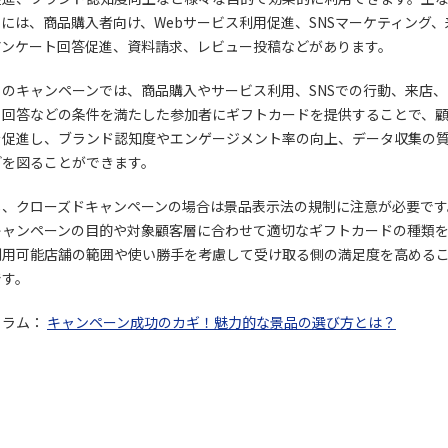
には、商品購入者向け、Webサービス利用促進、SNSマーケティング、
アンケート回答促進、資料請求、レビュー投稿などがあります。
らのキャンペーンでは、商品購入やサービス利用、SNSでの行動、来店、
ト回答などの条件を満たした参加者にギフトカードを提供することで、
を促進し、ブランド認知度やエンゲージメント率の向上、データ収集の
どを図ることができます。
し、クローズドキャンペーンの場合は景品表示法の規制に注意が必要です
キャンペーンの目的や対象顧客層に合わせて適切なギフトカードの種類
利用可能店舗の範囲や使い勝手を考慮して受け取る側の満足度を高める
です。
コラム：
キャンペーン成功のカギ！魅力的な景品の選び方とは？