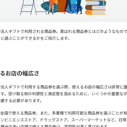
や法人ギフトで利用される商品券。喜ばれる商品券とはどのようなもの
うに選ぶことができるかをご紹介します。
るお店の幅広さ
や法人ギフトで利用する商品券を選ぶ際、使えるお店の幅広さは非常に
です。受け取る側の利便性と満足度を高めるために、いくつかの重要な
考慮する必要があります。
、全国で使える商品券、また、多業種で利用可能な商品券を選ぶことが
コンビニエンスストア、ドラッグストア、スーパーマーケットなど、日常
る機会の多い店舗で使える商品券は、実用性が高く喜ばれます。