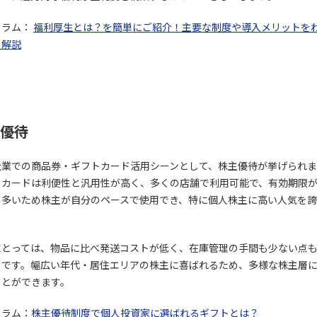
コラム：
福利厚生とは？を簡単にご紹介！主要な制度や導入メリットを
く解説
優待
企業での商品券・ギフトカード活用シーンとして、株主優待が挙げられま
トカードは利便性と汎用性が高く、多くの店舗で利用可能で、有効期限
も多いため株主が自分のペースで使用でき、特に個人株主に高い人気を
にとっては、物品に比べ発送コストが低く、在庫管理の手間も少ない点
トです。幅広い年代・居住エリアの株主に喜ばれるため、多様な株主層
ことができます。
コラム：
株主優待制度で個人投資家に選ばれるギフトとは？