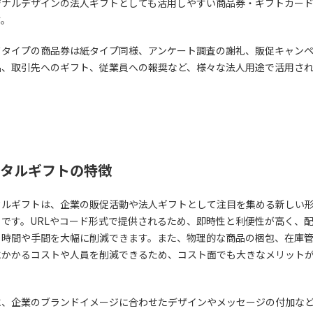
ジナルデザインの法人ギフトとしても活用しやすい商品券・ギフトカー
す。
ドタイプの商品券は紙タイプ同様、アンケート調査の謝礼、販促キャン
品、取引先へのギフト、従業員への報奨など、様々な法人用途で活用さ
。
タルギフトの特徴
タルギフトは、企業の販促活動や法人ギフトとして注目を集める新しい
トです。URLやコード形式で提供されるため、即時性と利便性が高く、
る時間や手間を大幅に削減できます。また、物理的な商品の梱包、在庫
にかかるコストや人員を削減できるため、コスト面でも大きなメリット
。
に、企業のブランドイメージに合わせたデザインやメッセージの付加な