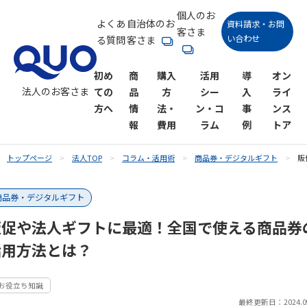
個人のお
よくあ
自治体のお
資料請求・お問
客さま
い合わせ
る質問
客さま
初め
商
購入
活用
導
オン
法人のお客さま
ての
品
方
シー
入
ライ
方へ
情
法・
ン・コ
事
ンス
報
費用
ラム
例
トア
トップページ
法人TOP
コラム・活用術
商品券・デジタルギフト
販
QUOカー
購入方法
活用シーン一覧
QUOカー
QUOカー
購入にか
QUOカー
コラム一
商品券・デジタルギフト
ド
ドオンラ
ドPay
かる費用
ドPayオン
覧
販促キャン
アンケート
インスト
ラインス
販促や法人ギフトに最適！全国で使える商品券
ペーン
御礼
商品券・デ
ア
トア
活用方法とは？
ジタルギフ
ト
SNSキャン
各種謝礼
ペーン
#お役立ち知識
最終更新日：2024.09
キャンペー