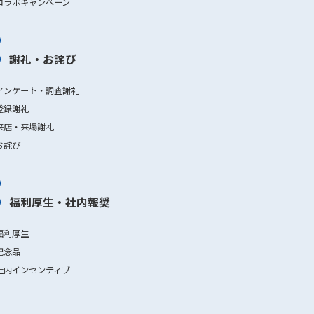
コラボキャンペーン
謝礼・お詫び
アンケート・調査謝礼
登録謝礼
来店・来場謝礼
お詫び
福利厚生・社内報奨
福利厚生
記念品
社内インセンティブ