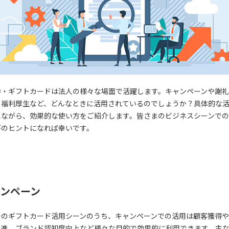
券・ギフトカードは法人の様々な場面で活躍します。キャンペーンや謝
、福利厚生など、どんなときに活用されているのでしょうか？具体的な
えながら、効果的な使い方をご紹介します。皆さまのビジネスシーンで
びのヒントになれば幸いです。
ンペーン
でのギフトカード活用シーンのうち、キャンペーンでの活用は顧客獲得
促進、ブランド認知度向上など様々な目的で効果的に利用できます。主