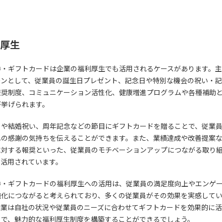
厚生
券・ギフトカードは企業の福利厚生でも活用されるケースがあります。
ーンとして、従業員の誕生日プレゼント、記念日や特別な機会の祝い・
報奨制度、コミュニケーション活性化、健康増進プログラムや各種補助
が挙げられます。
日や結婚祝い、周年記念などの節目にギフトカードを贈ることで、従業
への感謝の気持ちを伝えることができます。また、業績達成や改善提案
に対する報奨といった、従業員のモチベーションアップにつながる取り
も活用されています。
券・ギフトカードの福利厚生への活用は、従業員の満足度向上やエンゲ
強化につながると考えられており、多くの従業員がその効果を実感して
企業は自社の状況や従業員のニーズに合わせてギフトカードを効果的に
とで、魅力的な福利厚生制度を構築することができるでしょう。