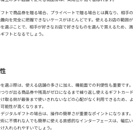
ギフトで商品券を贈る場合、プライベートで贈る場合とは異なり、相手
味趣向を完全に把握できないケースがほとんどです。使えるお店の範囲
券を選ぶことで、相手が好きなお店で好きなものを選んで買えるため、
いギフトとなるでしょう。
性
券を選ぶ際は、使える店舗の多さに加え、機能面での利便性も重要です
おつりが出る商品券や残高がゼロになるまで繰り返し使えるギフトカー
受け取る側が最後まで使いきれないなどの心配がなく利用できるため、
る可能性が高くなります。
、デジタルギフトの場合は、操作の簡単さが重要なポイントになります
技術に不慣れな人でも簡単に使える直感的なインターフェースは、幅広
受け入れられやすいでしょう。