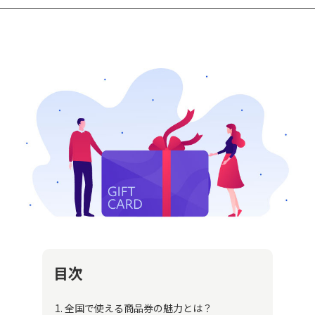
ン
来店・来場
福利厚生・
促進
社内報奨
謝礼・お詫
び
株主優待・
ポイント交
IR
換
福利厚生・
社内報奨
目次
全国で使える商品券の魅力とは？