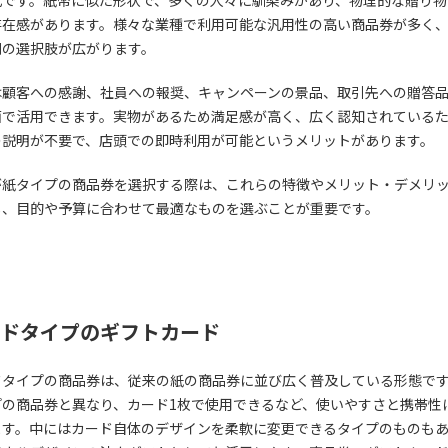
存在感があります。様々な業種で利用可能な汎用性の高い商品券が多く
側の選択肢が広がります。
は顧客への感謝、社員への報奨、キャンペーンの景品、取引先への贈答
面で活用できます。実物があるため満足感が高く、広く認知されている
の説明が不要で、店頭での即時利用が可能というメリットがあります。
が紙タイプの商品券を選択する際は、これらの特徴やメリット・デメリ
し、目的や予算に合わせて最適なものを選ぶことが重要です。
ドタイプのギフトカード
ドタイプの商品券は、従来の紙の商品券に並び広く普及している形態で
プの商品券と異なり、カード1枚で使用できるなど、使いやすさと携帯性
ます。中にはカード自体のデザインを柔軟に変更できるタイプのものも