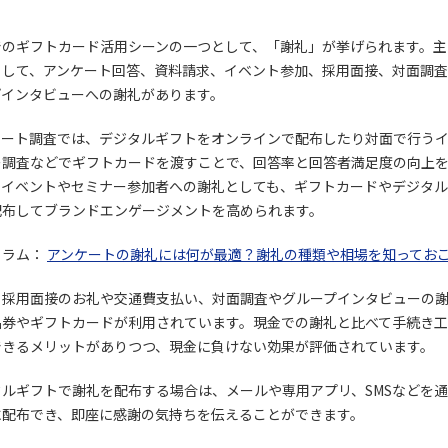
でのギフトカード活用シーンの一つとして、「謝礼」が挙げられます。主
として、アンケート回答、資料請求、イベント参加、採用面接、対面調
プインタビューへの謝礼があります。
ケート調査では、デジタルギフトをオンラインで配布したり対面で行う
ー調査などでギフトカードを渡すことで、回答率と回答者満足度の向上
。イベントやセミナー参加者への謝礼としても、ギフトカードやデジタ
配布してブランドエンゲージメントを高められます。
コラム：
アンケートの謝礼には何が最適？謝礼の種類や相場を知ってお
、採用面接のお礼や交通費支払い、対面調査やグループインタビューの
品券やギフトカードが利用されています。現金での謝礼と比べて手続き
できるメリットがありつつ、現金に負けない効果が評価されています。
タルギフトで謝礼を配布する場合は、メールや専用アプリ、SMSなどを
に配布でき、即座に感謝の気持ちを伝えることができます。