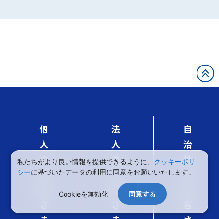
個
法
自
人
人
治
の
の
体
私たちがより良い情報を提供できるように、
クッキーポリ
シー
に基づいたデータの利用に同意をお願いいたします。
お
お
の
客
客
お
Cookieを無効化
同意する
さ
さ
客