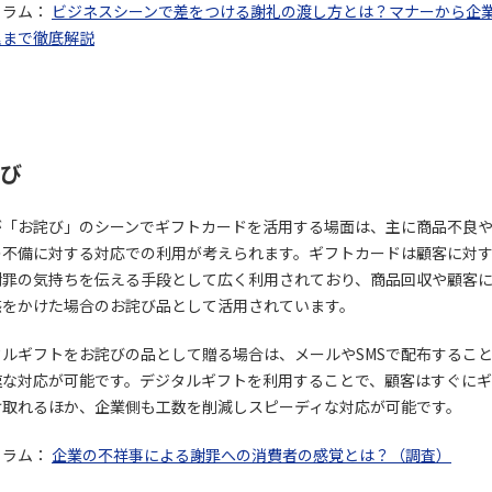
コラム：
ビジネスシーンで差をつける謝礼の渡し方とは？マナーから企
理まで徹底解説
び
が「お詫び」のシーンでギフトカードを活用する場面は、主に商品不良
の不備に対する対応での利用が考えられます。ギフトカードは顧客に対
謝罪の気持ちを伝える手段として広く利用されており、商品回収や顧客
惑をかけた場合のお詫び品として活用されています。
タルギフトをお詫びの品として贈る場合は、メールやSMSで配布するこ
速な対応が可能です。デジタルギフトを利用することで、顧客はすぐに
け取れるほか、企業側も工数を削減しスピーディな対応が可能です。
コラム：
企業の不祥事による謝罪への消費者の感覚とは？（調査）