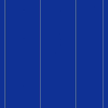
カ
か
例
ー
る
コ
ド
費
ラ
の
用
ム
商
導
品
入
情
事
報
例
Q
活
U
用
O
シ
カ
ー
ー
ン
ド
コ
P
ラ
a
ム
y
・
の
活