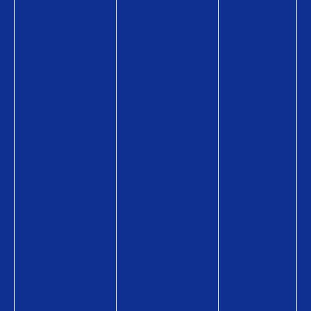
て
て
め
の
の
て
方
方
の
へ
へ
方
Q
Q
へ
U
U
Q
O
O
U
カ
カ
O
ー
ー
カ
ド
ド
ー
が
の
ド
使
商
の
え
品
商
る
情
品
お
報
情
店
Q
報
Q
U
Q
U
O
U
O
カ