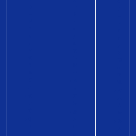
O
カ
ー
カ
ー
ド
ー
ド
P
ド
P
a
P
a
y
a
y
の
y
が
商
の
使
品
商
え
情
品
る
報
情
お
購
報
店
入
購
使
方
入
い
法
方
方
購
法
Q
入
導
U
に
入
O
か
事