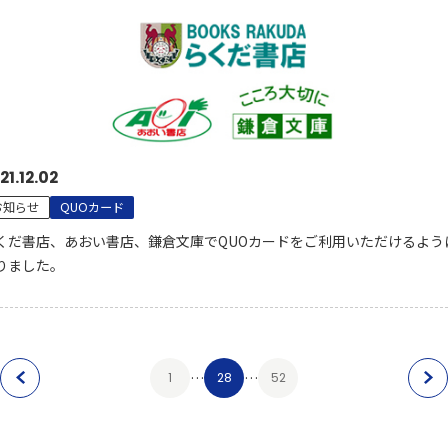
21.12.02
お知らせ
QUOカード
くだ書店、あおい書店、鎌倉文庫でQUOカードをご利用いただけるよう
りました。
…
…
1
28
52