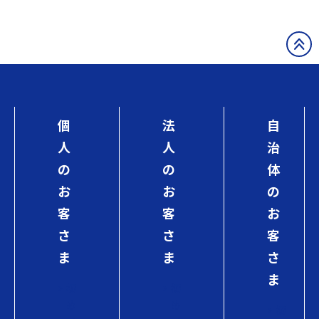
個
法
自
人
人
治
の
の
体
お
お
の
客
客
お
さ
さ
客
ま
ま
さ
ま
初
初
め
め
初