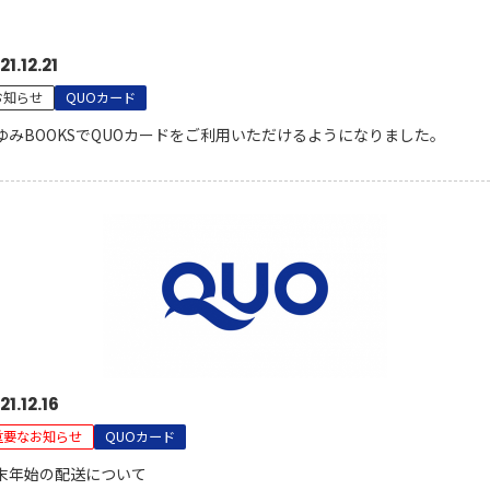
21.12.21
お知らせ
QUOカード
ゆみBOOKSでQUOカードをご利用いただけるようになりました。
21.12.16
重要なお知らせ
QUOカード
末年始の配送について