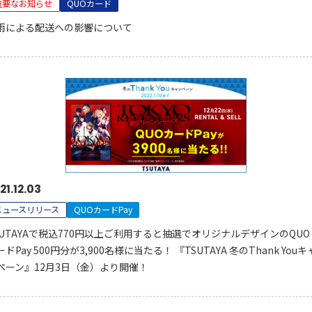
重要なお知らせ
QUOカード
雨による配送への影響について
21.12.03
ニュースリリース
QUOカードPay
SUTAYAで税込770円以上ご利用すると抽選でオリジナルデザインのQUO
ドPay 500円分が3,900名様に当たる！ 『TSUTAYA 冬のThank Youキ
ペーン』12月3日（金）より開催！