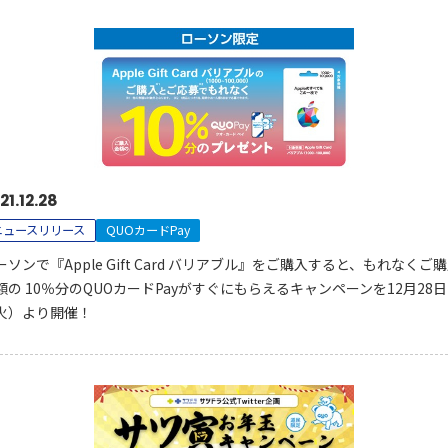
21.12.28
ニュースリリース
QUOカードPay
ーソンで『Apple Gift Card バリアブル』をご購入すると、もれなくご
額の 10％分のQUOカードPayがすぐにもらえるキャンペーンを12月28日
火）より開催！