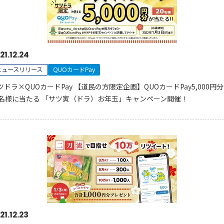
21.12.24
ニュースリリース
QUOカードPay
ツドラ×QUOカードPay 【道民の方限定企画】QUOカードPay5,000円
0名様に当たる 「サツ寅（ドラ）お年玉」キャンペーン開催！
21.12.23