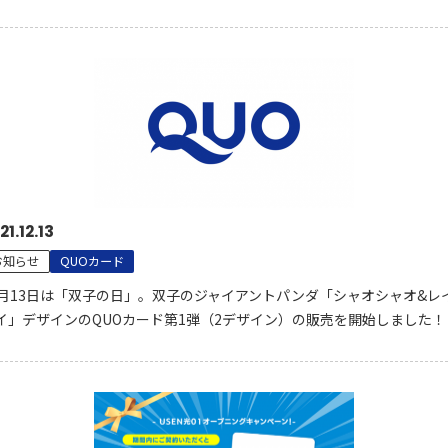
21.12.13
お知らせ
QUOカード
2月13日は「双子の日」。双子のジャイアントパンダ「シャオシャオ&レ
イ」デザインのQUOカード第1弾（2デザイン）の販売を開始しました！