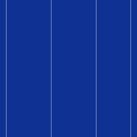
商
用
品
術
情
販
報
売
購
店
入
募
方
集
法
キ
ャ
ン
ペ
ー
ン
贈
る
シ