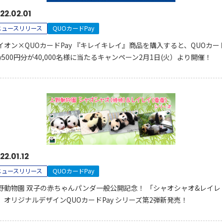
22.02.01
ニュースリリース
QUOカードPay
イオン×QUOカードPay 『キレイキレイ』商品を購入すると、QUOカー
ay500円分が40,000名様に当たるキャンペーン2月1日(火）より開催！
22.01.12
ニュースリリース
QUOカードPay
野動物園 双子の赤ちゃんパンダ一般公開記念！ 「シャオシャオ&レイレ
」オリジナルデザインQUOカードPay シリーズ第2弾新発売！