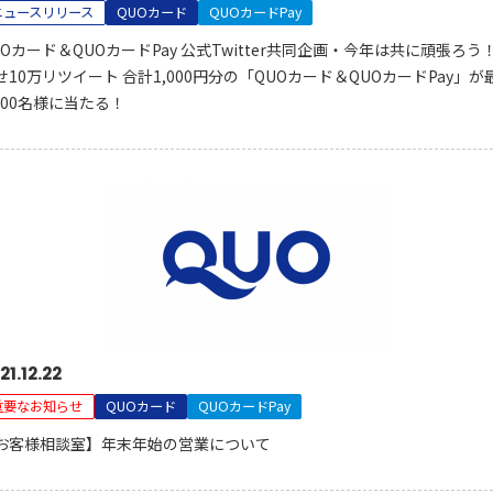
ニュースリリース
QUOカード
QUOカードPay
UOカード＆QUOカードPay 公式Twitter共同企画・今年は共に頑張ろう
せ10万リツイート 合計1,000円分の「QUOカード＆QUOカードPay」が
,000名様に当たる！
21.12.22
重要なお知らせ
QUOカード
QUOカードPay
お客様相談室】年末年始の営業について