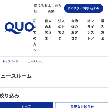
使えるお
よくある
資料請求・お問い合わせ
店
質問
初
個人
法人
自治
オン
購
め
のお
のお
体の
ライ
入
て
客さ
客さ
お客
ンス
方
の
ま
ま
さま
トア
法
方
へ
トップページ
ニュースルーム
QUOカー
QUOカー
ニュースルーム
ドオンラ
ドPayオン
インスト
ラインス
ア
トア
絞り込み
すべて
重要なお知らせ