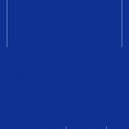
導入事例
活用シーン
コラム・活用術
販売店募集
知らせ
お問い合わせ
販売店検索
QUOカードオンラインストア
QU
人情報保護方針
サイトのご利用について
Pay 公式X
クオカード 公式Facebook
用約款・資金決済法に基づく表示
購入時のご注意
個人情報