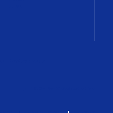
コラム
OカードPayオンラインストア
QUOカードPay 公式YouTubeチャンネル
保護方針
サイトのご利用について
サイトマップ