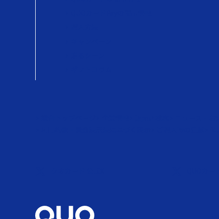
QUOカードPayの商品情報
購入方法
キャンペーン
贈るシーン
ギフトコラム
総合トップページ
企業情報
販売店検索
ニュース・お
利用約款・資金決済法に基づく表示
ご購入時の注意
個
クオカード 公式X
QUOカード
利