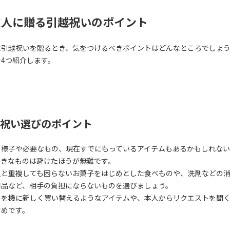
友人に贈る引越祝いのポイント
に引越祝いを贈るとき、気をつけるべきポイントはどんなところでしょ
で4つ紹介します。
祝い選びのポイント
の様子や必要なもの、現在すでにもっているアイテムもあるかもしれな
大きなものは避けたほうが無難です。
人と重複しても困らないお菓子をはじめとした食べものや、洗剤などの
用品など、相手の負担にならないものを選びましょう。
しを機に新しく買い替えるようなアイテムや、本人からリクエストを聞
すめです。