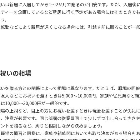
祝いは新居に入居してから1〜2か月で贈るのが目安です。ただ、入居後
ーティーを企画しているなど新居に行く予定がある場合にはそのときで
ょう。
、転勤などにより新居が遠くになる場合には、引越す前に贈ることが一
祝いの相場
祝いを贈る方との関係によって相場は異なります。たとえば、職場の同
友人などにお祝いを渡すときは5,000〜10,000円、家族や従兄弟など
は10,000〜30,000円が一般的です。
職場の上司など、目上の方にお祝いを渡すときは現金を渡すことが失礼
め、注意が必要です。同じ部署の従業員同士で少しずつ出し合ってささ
ゼントを贈るなど、周りと相談しながら決めましょう。
、職場の慣習と同様に、家族や親族間においても取り決めがある場合も