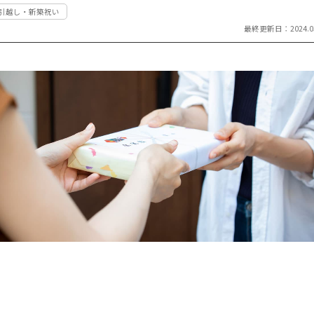
#引越し・新築祝い
祝い返し
し
最終更新日：2024.03
季節のギフ
季節・その
ト
他の贈り物
記念品
記念品・景
品
定番ギフト
オリジナル
コンテンツ