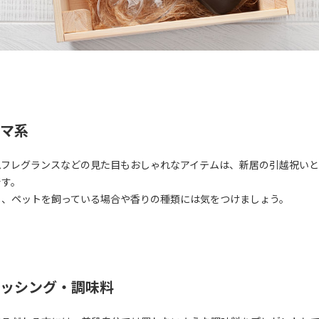
マ系
ムフレグランスなどの見た目もおしゃれなアイテムは、新居の引越祝い
です。
し、ペットを飼っている場合や香りの種類には気をつけましょう。
ッシング・調味料