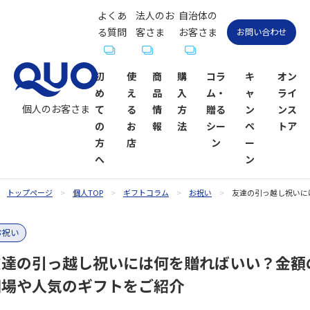
よくあ
法人のお
自治体の
る質問
客さま
お客さま
お問い合わせ
初
使
商
購
コラ
キ
オン
め
え
品
入
ム・
ャ
ライ
個人のお客さま
て
る
情
方
贈る
ン
ンス
の
お
報
法
シー
ペ
トア
方
店
ン
ー
へ
ン
トップページ
個人TOP
ギフトコラム
お祝い
友達の引っ越し祝いに
QUOカー
QUOカー
ギフトコ
QUOカー
QUOカー
QUOカー
贈るシーン
QUOカー
お祝い
ドが使え
ド
ラム一覧
ドオンラ
ドPayが使
ドPay
一覧
ドPayオン
るお店
インスト
えるお店
ラインス
友達の引っ越し祝いには何を贈ればいい？金額
お祝い
お祝い
ア
トア
相場や人気のギフトをご紹介
内祝い・お
お礼・お返