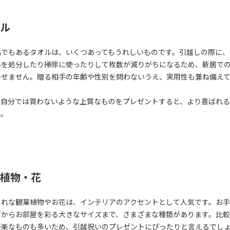
ル
品でもあるタオルは、いくつあってもうれしいものです。引越しの際に、
ルを処分したり掃除に使ったりして枚数が減りがちになるため、新居で
かせません。贈る相手の年齢や性別を問わないうえ、実用性も兼ね備え
て自分では買わないような上質なものをプレゼントすると、より喜ばれ
う。
植物・花
ゃれな観葉植物やお花は、インテリアのアクセントとして人気です。お
ズからお部屋を彩る大きなサイズまで、さまざまな種類があります。比
が楽なものも多いため、引越祝いのプレゼントにぴったりと言えるでし