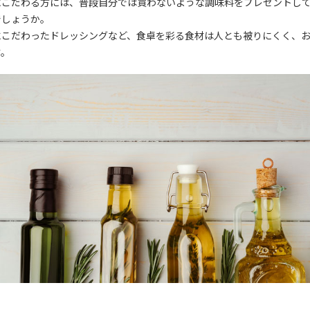
にこだわる方には、普段自分では買わないような調味料をプレゼントし
でしょうか。
にこだわったドレッシングなど、食卓を彩る食材は人とも被りにくく、
す。