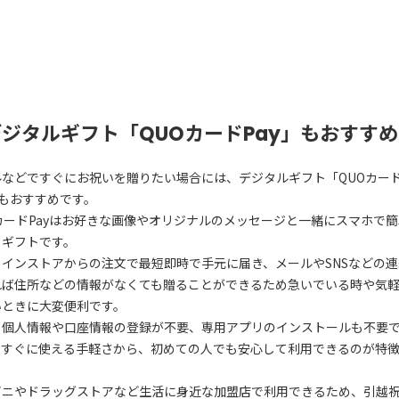
デジタルギフト「QUOカードPay」もおすすめ
ルなどですぐにお祝いを贈りたい場合には、デジタルギフト「QUOカー
」もおすすめです。
カードPayはお好きな画像やオリジナルのメッセージと一緒にスマホで
るギフトです。
ラインストアからの注文で最短即時で手元に届き、メールやSNSなどの連
れば住所などの情報がなくても贈ることができるため急いでいる時や気
いときに大変便利です。
、個人情報や口座情報の登録が不要、専用アプリのインストールも不要
てすぐに使える手軽さから、初めての人でも安心して利用できるのが特
ビニやドラッグストアなど生活に身近な加盟店で利用できるため、引越