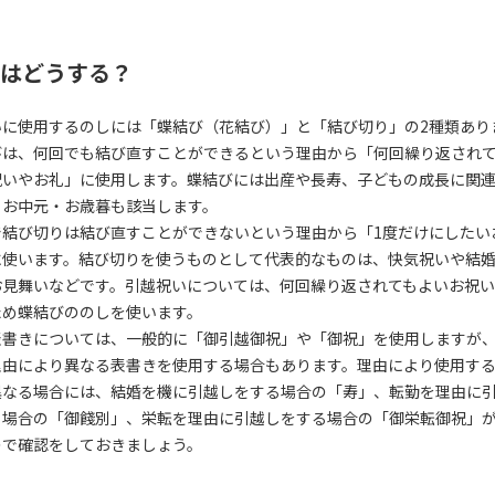
はどうする？
いに使用するのしには「蝶結び（花結び）」と「結び切り」の2種類あり
びは、何回でも結び直すことができるという理由から「何回繰り返され
祝いやお礼」に使用します。蝶結びには出産や長寿、子どもの成長に関
、お中元・お歳暮も該当します。
で結び切りは結び直すことができないという理由から「1度だけにしたい
に使います。結び切りを使うものとして代表的なものは、快気祝いや結
お見舞いなどです。引越祝いについては、何回繰り返されてもよいお祝
ため蝶結びののしを使います。
表書きについては、一般的に「御引越御祝」や「御祝」を使用しますが
理由により異なる表書きを使用する場合もあります。理由により使用す
異なる場合には、結婚を機に引越しをする場合の「寿」、転勤を理由に
る場合の「御餞別」、栄転を理由に引越しをする場合の「御栄転御祝」
ので確認をしておきましょう。