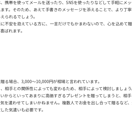
は、携帯を使ってメールを送ったり、SNSを使ったりなどして手軽にメッ
れます。そのため、あえて手書きのメッセージを添えることで、より丁寧
与えられるでしょう。
活に不安を抱えている方に、一言だけでもかまわないので、心を込めて
と喜ばれます。
贈る場合、3,000～10,000円が相場と言われています。
し、相手との関係性によっても変わるため、相手によって検討しましょう
よいからといってあまりに高価すぎるプレゼントを贈ってしまうと、相手
て気を遣わせてしまいかねません。複数人でお金を出し合って贈るなど、
慮した気遣いも必要です。