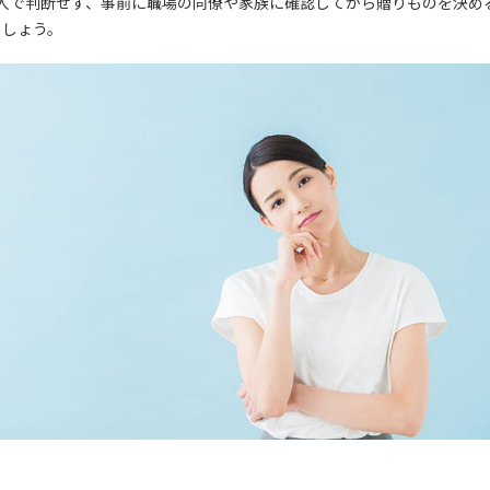
1人で判断せず、事前に職場の同僚や家族に確認してから贈りものを決め
ましょう。