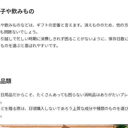
子や飲みもの
子や飲みものなどは、ギフトの定番と言えます。消えもののため、他の
ても問題ないでしょう。
、引越しで忙しい時期に消費しきれず困ることがないように、保存日数
るものを選ぶと喜ばれやすいです。
品類
な日用品だからこそ、たくさんあっても困らない消耗品はありがたいプ
す。
などを贈る際は、日頃購入しないであろう上質な成分や種類のものを選
う。