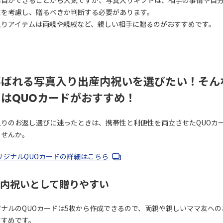
露目ができることから人気ですが、写真入りギフトは、相手の事情や自
性を考慮し、贈るべきか判断する必要があります。
入りアイテムは両親や親戚など、親しい相手に贈るのがおすすめです。
喜ばれる写真入り出産内祝いを選びたい！そん
きはQUOカードがおすすめ！
入りのお返し選びに迷ったときは、携帯性と利便性を両立させたQUOカ
ませんか。
リジナルQUOカードの詳細はこちら
内祝いとして贈りやすい
ジナルのQUOカードは5枚から作成できるので、両親や親しいママ友への
すすめです。