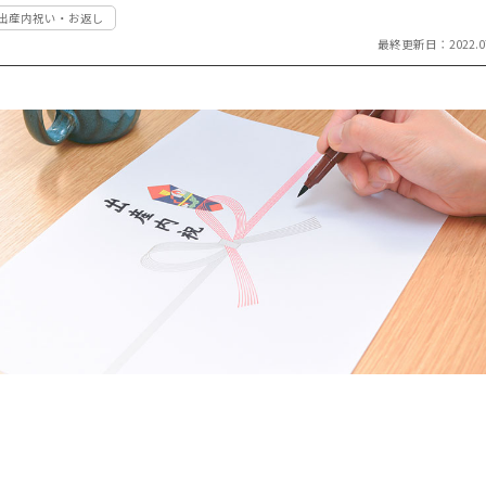
#出産内祝い・お返し
祝い返し
し
最終更新日：2022.07
季節のギフ
季節・その
ト
他の贈り物
記念品
記念品・景
品
定番ギフト
オリジナル
コンテンツ