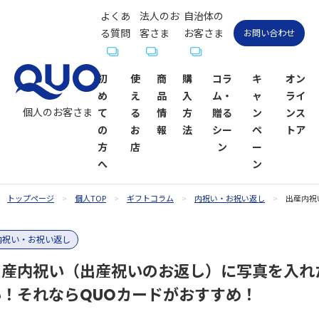
よくあ
法人のお
自治体の
る質問
客さま
お客さま
お問い合わせ
初
使
商
購
コラ
キ
オン
め
え
品
入
ム・
ャ
ライ
個人のお客さま
て
る
情
方
贈る
ン
ンス
の
お
報
法
シー
ペ
トア
方
店
ン
ー
へ
ン
トップページ
個人TOP
ギフトコラム
内祝い・お祝い返し
出産内祝
QUOカー
QUOカー
ギフトコ
QUOカー
QUOカー
QUOカー
贈るシーン
QUOカー
内祝い・お祝い返し
ドが使え
ド
ラム一覧
ドオンラ
ドPayが使
ドPay
一覧
ドPayオン
るお店
インスト
えるお店
ラインス
出産内祝い（出産祝いのお返し）に写真を入れ
お祝い
お祝い
ア
トア
い！それならQUOカードがおすすめ！
内祝い・お
お礼・お返