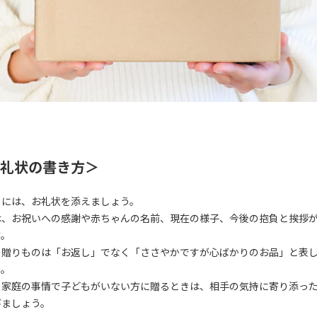
礼状の書き方＞
しには、お礼状を添えましょう。
は、お祝いへの感謝や赤ちゃんの名前、現在の様子、今後の抱負と挨拶
す。
、贈りものは「お返し」でなく「ささやかですが心ばかりのお品」と表
う。
、家庭の事情で子どもがいない方に贈るときは、相手の気持に寄り添っ
びましょう。