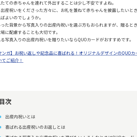
れたての赤ちゃんを連れて外出することは少し不安ですよね。
し出産祝いをくださった方々に、お礼を兼ねて赤ちゃんを披露したいと
ればよいのでしょうか。
いった背景から写真入りの出産内祝いを選ぶ方もおられますが、贈ると
立場に配慮することも大切です。
れる写真入りの出産内祝いを贈りたいならQUOカードがおすすめです。
マンガ】お祝い返しや記念品に喜ばれる！オリジナルデザインのQUOカ
いてご紹介！
目次
出産内祝いとは
喜ばれる出産祝いのお返しとは