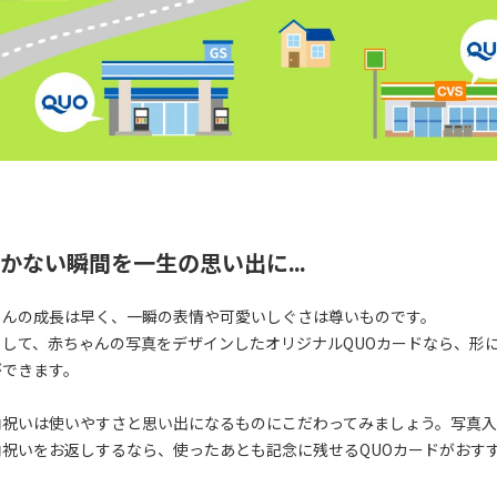
かない瞬間を一生の思い出に…
ゃんの成長は早く、一瞬の表情や可愛いしぐさは尊いものです。
として、赤ちゃんの写真をデザインしたオリジナルQUOカードなら、形
ができます。
内祝いは使いやすさと思い出になるものにこだわってみましょう。写真
内祝いをお返しするなら、使ったあとも記念に残せるQUOカードがおす