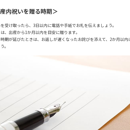
産内祝いを贈る時期＞
いを受け取ったら、3日以内に電話や手紙でお礼を伝えましょう。
しは、出産から1か月以内を目安に贈ります。
の時期が延びたときは、お返しが遅くなったお詫びを添えて、2か月以内
ょう。