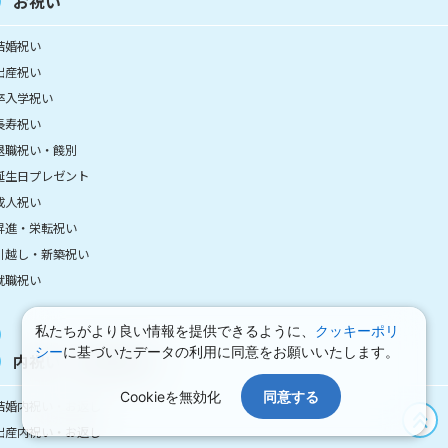
お祝い
結婚祝い
出産祝い
卒入学祝い
長寿祝い
退職祝い・餞別
誕生日プレゼント
成人祝い
昇進・栄転祝い
引越し・新築祝い
就職祝い
私たちがより良い情報を提供できるように、
クッキーポリ
シー
に基づいたデータの利用に同意をお願いいたします。
内祝い・お祝い返し
Cookieを無効化
同意する
結婚内祝い・お返し
出産内祝い・お返し