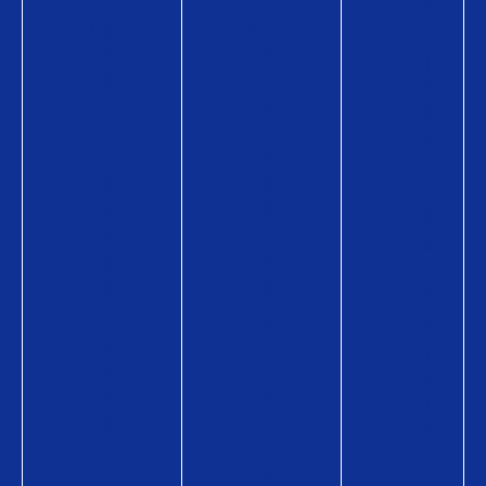
方
Q
Q
へ
U
U
Q
O
O
U
カ
カ
O
ー
ー
カ
ド
ド
ー
が
の
ド
使
商
の
え
品
商
る
情
品
お
報
情
店
Q
報
Q
U
Q
U
O
U
O
カ
O
カ
ー
カ
ー
ド
ー
ド
P
ド