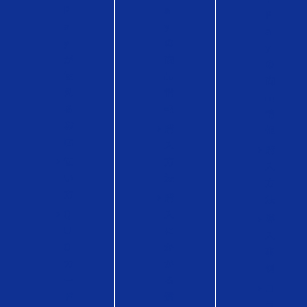
P
a
P
a
y
a
y
の
y
が
商
の
使
品
商
え
情
品
る
報
情
お
購
報
店
入
購
使
方
入
い
法
方
方
購
法
Q
入
導
U
に
入
O
か
事
カ
か
例
ー
る
コ
ド
費
ラ