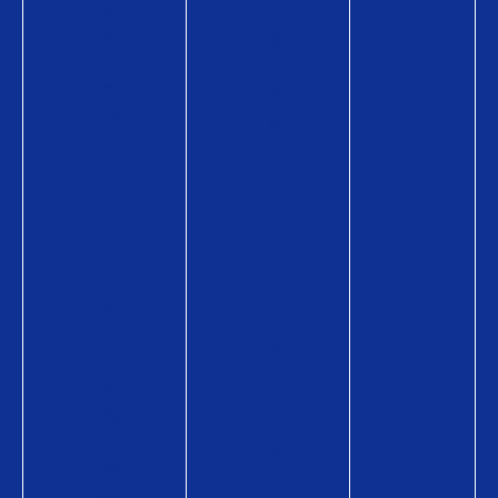
の
用
ム
商
導
品
入
情
事
報
例
Q
活
U
用
O
シ
カ
ー
ー
ン
ド
コ
P
ラ
a
ム
y
・
の
活
商
用
品
術
情
販
報