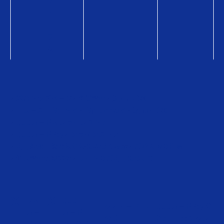
フ
ト
コ
ラ
ム
総合トップページ
企業情報
販売店検索
ニュース・お知らせ
お問い合わせ
販売店検索
QUOカードオンラインストア
QUOカードPayオンラインストア
利用約款・資金決済法に基づく表示
ご購入時の注意
個人情報保護方針
サイトのご利用について
クオ
QUO
クオカード
QUOカードPay 公
カー
カード
公式
式YouTubeチャン