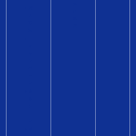
売
購
店
入
募
方
集
法
キ
ャ
ン
ペ
ー
ン
贈
る
シ
ー
ン
ギ