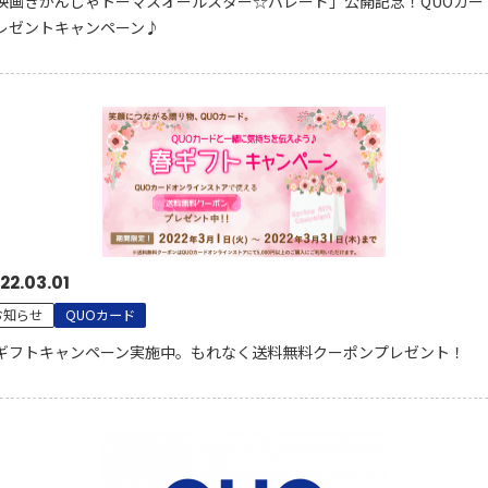
映画きかんしゃトーマスオールスター☆パレード」公開記念！QUOカー
レゼントキャンペーン♪
22.03.01
お知らせ
QUOカード
ギフトキャンペーン実施中。もれなく送料無料クーポンプレゼント！