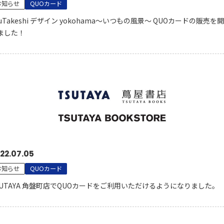
お知らせ
QUOカード
ujuTakeshi デザイン yokohama～いつもの風景～ QUOカードの販売を
ました！
22.07.05
お知らせ
QUOカード
SUTAYA 角盤町店でQUOカードをご利用いただけるようになりました。