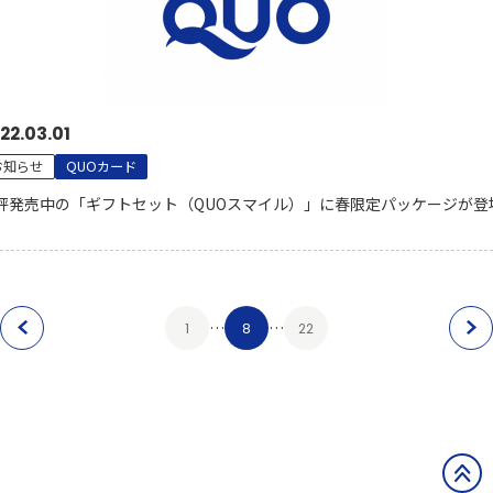
22.03.01
お知らせ
QUOカード
評発売中の「ギフトセット（QUOスマイル）」に春限定パッケージが登
…
…
1
8
22