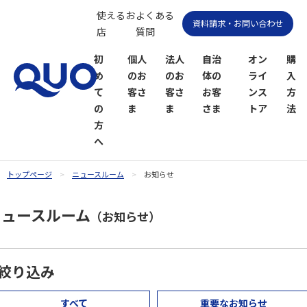
使えるお
よくある
資料請求・お問い合わせ
店
質問
初
個人
法人
自治
オン
購
め
のお
のお
体の
ライ
入
て
客さ
客さ
お客
ンス
方
の
ま
ま
さま
トア
法
方
へ
トップページ
ニュースルーム
お知らせ
QUOカー
QUOカー
ニュースルーム
ドオンラ
ドPayオン
（お知らせ）
インスト
ラインス
ア
トア
絞り込み
すべて
重要なお知らせ