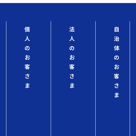
個
法
自
人
人
治
の
の
体
お
お
の
客
客
お
さ
さ
客
ま
ま
さ
ま
初
初
め
め
初
て
て
め
の
の
て
方
方
の
へ
へ