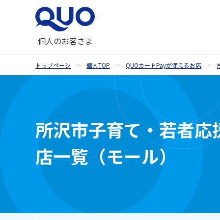
個人のお客さま
トップページ
個人TOP
QUOカードPayが使えるお店
QUOカードが使えるお店
QUOカード
ギフトコラム一覧
QUOカードオンラインストア
お祝い
所沢市子育て・若者応援
内祝い・お祝い返し
店一覧（モール）
季節のギフト
記念品