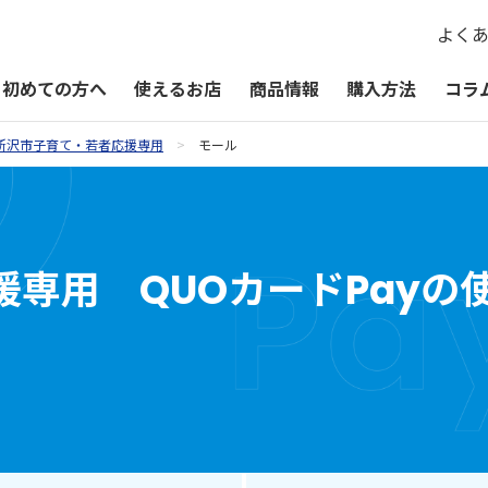
よく
初めての方へ
使えるお店
商品情報
購入方法
コラ
所沢市子育て・若者応援専用
モール
QUOカードPayが使えるお店
QUOカードPay
贈るシーン一覧
QUOカードPayオンラインストア
お祝い
専用 QUOカードPayの
お礼・お返し
季節・その他の贈り物
記念品・景品