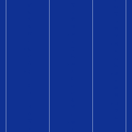
が
商
の
使
品
商
え
情
品
る
報
情
お
購
報
店
入
購
使
方
入
い
法
方
方
購
法
Q
入
導
U
に
入
O
か
事
カ
か
例
ー
る
コ
ド
費
ラ
の
用
ム
商
導
品
入