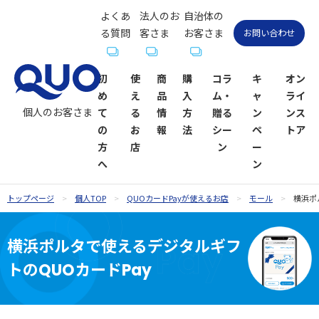
よくあ
法人のお
自治体の
る質問
客さま
お客さま
お問い合わせ
初
使
商
購
コラ
キ
オン
め
え
品
入
ム・
ャ
ライ
個人のお客さま
て
る
情
方
贈る
ン
ンス
の
お
報
法
シー
ペ
トア
方
店
ン
ー
へ
ン
トップページ
個人TOP
QUOカードPayが使えるお店
モール
横浜ポ
QUOカー
QUOカー
ギフトコ
QUOカー
QUOカー
QUOカー
贈るシーン
QUOカー
ドが使え
ド
ラム一覧
ドオンラ
ドPayが使
ドPay
一覧
ドPayオン
横浜ポルタで使えるデジタルギフ
るお店
インスト
えるお店
ラインス
トのQUOカードPay
お祝い
お祝い
ア
トア
内祝い・お
お礼・お返