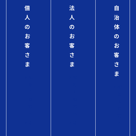
個
法
自
人
人
治
の
の
体
お
お
の
客
客
お
さ
さ
客
ま
ま
さ
ま
初
初
め
め
初
て
て
め
の
の
て
方
方
の
へ
へ
方
Q
Q
へ
U
U
Q