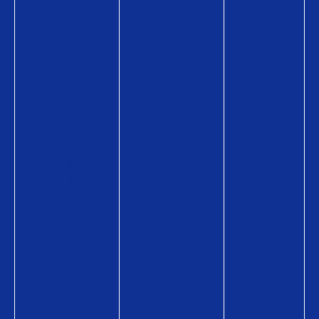
方
集
法
キ
ャ
ン
ペ
ー
ン
贈
る
シ
ー
ン
ギ
フ
ト
コ