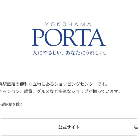
祝い返し
し
季節のギフ
季節・その
ト
他の贈り物
記念品
記念品・景
品
定番ギフト
オリジナル
浜駅直結の便利な立地にあるショッピングセンターです。
コンテンツ
ァッション、雑貨、グルメなど多彩なショップが揃っています。
一部店舗を除く
公式サイト