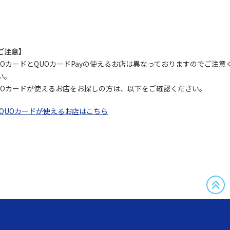
ご注意】
UOカードとQUOカードPayの使えるお店は異なっておりますのでご注意
い。
UOカードが使えるお店をお探しの方は、以下をご確認ください。
QUOカードが使えるお店はこちら