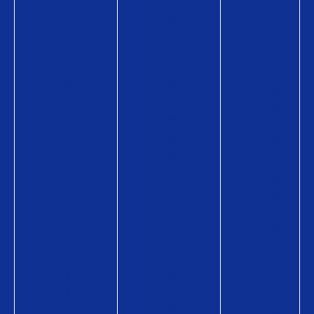
O
O
U
カ
カ
O
ー
ー
カ
ド
ド
ー
が
の
ド
使
商
の
え
品
商
る
情
品
お
報
情
店
Q
報
Q
U
Q
U
O
U
O
カ
O
カ
ー
カ
ー
ド
ー
ド
P
ド
P
a
P
a
y
a
y
の
y