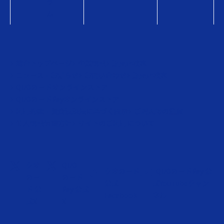
ラ
ム
総合トップページ
企業情報
販売店検索
ニュース・お知らせ
お問い合わせ
販売店検索
QUOカードオンラインストア
QUOカードPayオンラインストア
利用約款・資金決済法に基づく表示
ご購入時の注意
個人情報保護方針
サイトのご利用について
クオ
QUO
クオカード
QUOカードPay 公
カー
カード
公式
式YouTubeチャン
ド 公
Pay 公式
Facebook
ネル
式X
X