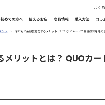
よく
初めての方へ
使えるお店
商品情報
購入方法
コラ
テンツ
子どもに金融教育をするメリットとは？ QUOカードで金融教育を始め
QUOカードPayが使えるお店
QUOカードPay
贈るシーン一覧
QUOカードPayオンラインストア
お祝い
るメリットとは？ QUOカ
お礼・お返し
季節・その他の贈り物
記念品・景品