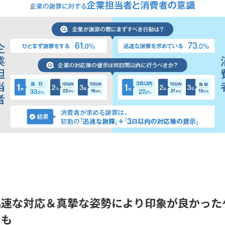
迅速な対応＆真摯な姿勢により印象が良かった
スも