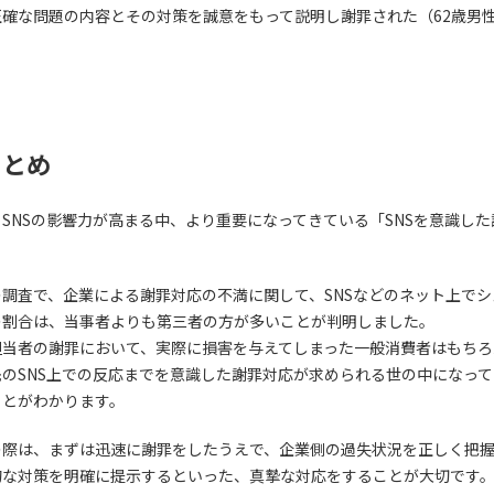
正確な問題の内容とその対策を誠意をもって説明し謝罪された（62歳男
まとめ
SNSの影響力が高まる中、より重要になってきている「SNSを意識した
。
の調査で、企業による謝罪対応の不満に関して、SNSなどのネット上でシ
の割合は、当事者よりも第三者の方が多いことが判明しました。
担当者の謝罪において、実際に損害を与えてしまった一般消費者はもちろ
先のSNS上での反応までを意識した謝罪対応が求められる世の中になって
ことがわかります。
の際は、まずは迅速に謝罪をしたうえで、企業側の過失状況を正しく把
的な対策を明確に提示するといった、真摯な対応をすることが大切です