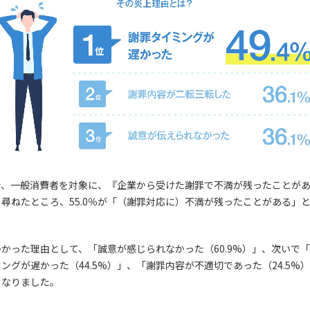
で、一般消費者を対象に、『企業から受けた謝罪で不満が残ったことが
尋ねたところ、55.0％が「（謝罪対応に）不満が残ったことがある」
かった理由として、「誠意が感じられなかった（60.9%）」、次いで
ングが遅かった（44.5%）」、「謝罪内容が不適切であった（24.5%
となりました。