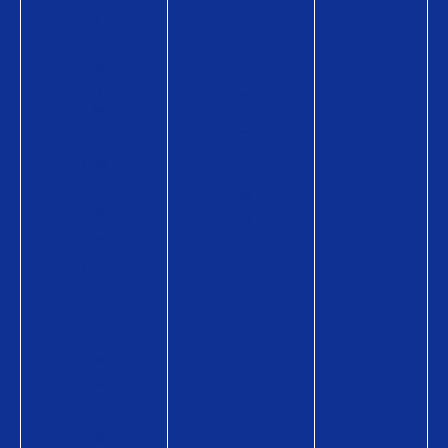
ム
y
・
の
活
商
用
品
術
情
販
報
売
購
店
入
募
方
集
法
キ
ャ
ン
ペ
ー
ン
贈