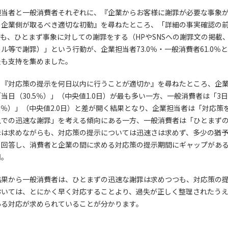
担当者と一般消費者それぞれに、『企業からお客様に謝罪が必要な事象
、企業側が取るべき適切な初動』を尋ねたところ、「詳細の事実確認の
も、ひとまず事象に対しての謝罪をする（HPやSNSへの謝罪文の掲載
ル等で謝罪）」という行動が、企業担当者73.0％・一般消費者61.0％
最も支持を集めました。
、『対応策の提示を何日以内に行うことが適切か』を尋ねたところ、企
当日（30.5％）」（中央値1.0日）が最も多い一方、一般消費者は「3
.0％）」（中央値2.0日）と差が開く結果となり、企業担当者は「対応策
上での迅速な謝罪」を考える傾向にある一方、一般消費者は「ひとまず
罪は求めながらも、対応策の提示については迅速さは求めず、多少の猶
と回答し、消費者と企業の間に求める対応策の提示期間にギャップがあ
明。
結果から一般消費者は、ひとまずの迅速な謝罪は求めつつも、対応策の
おいては、とにかく早く対応することより、過失が正しく整理されたう
ある対応が求められていることが分かります。