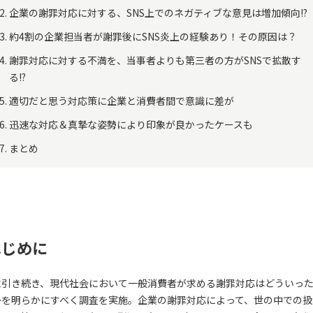
企業の謝罪対応に対する、SNS上でのネガティブな意見は増加傾向!?
約4割の企業担当者が謝罪後にSNS炎上の経験あり！その原因は？
謝罪対応に対する不満を、当事者よりも第三者の方がSNSで拡散す
る!?
適切だと思う対応策に企業と消費者間で意識に差が
迅速な対応＆真摯な姿勢により印象が良かったケースも
まとめ
はじめに
に引き続き、現代社会において一般消費者が求める謝罪対応はどういっ
かを明らかにすべく調査を実施。企業の謝罪対応によって、世の中での扱