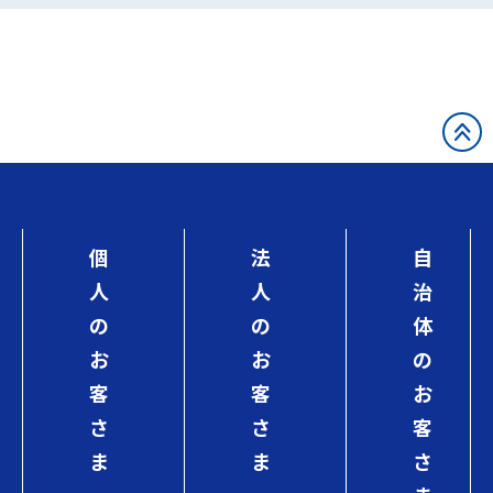
個
法
自
人
人
治
の
の
体
お
お
の
客
客
お
さ
さ
客
ま
ま
さ