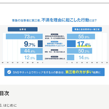
ン
来店・来場
福利厚生・
促進
社内報奨
謝礼・お詫
び
株主優待・
ポイント交
IR
換
福利厚生・
社内報奨
目次
はじめに