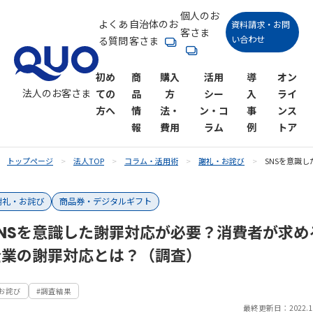
個人のお
よくあ
自治体のお
資料請求・お問
客さま
い合わせ
る質問
客さま
初め
商
購入
活用
導
オン
法人のお客さま
ての
品
方
シー
入
ライ
方へ
情
法・
ン・コ
事
ンス
報
費用
ラム
例
トア
トップページ
法人TOP
コラム・活用術
謝礼・お詫び
SNSを意識
QUOカー
購入方法
活用シーン一覧
QUOカー
QUOカー
購入にか
QUOカー
コラム一
謝礼・お詫び
商品券・デジタルギフト
ド
ドオンラ
ドPay
かる費用
ドPayオン
覧
販促キャン
アンケート
インスト
ラインス
SNSを意識した謝罪対応が必要？消費者が求め
ペーン
御礼
商品券・デ
ア
トア
企業の謝罪対応とは？（調査）
ジタルギフ
ト
SNSキャン
各種謝礼
ペーン
#お詫び
#調査結果
最終更新日：2022.11
キャンペー