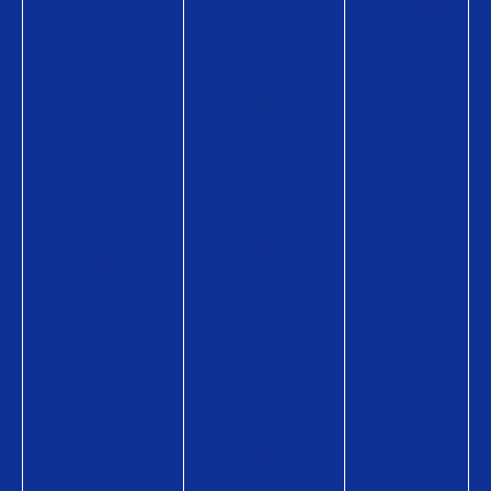
Q
入
導
U
に
入
O
か
事
カ
か
例
ー
る
コ
ド
費
ラ
の
用
ム
商
導
品
入
情
事
報
例
Q
活
U
用
O
シ
カ
ー
ー
ン
ド
コ
P
ラ
a