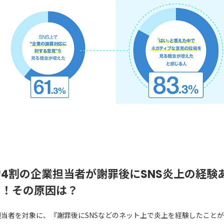
約4割の企業担当者が謝罪後にSNS炎上の経験
り！その原因は？
担当者を対象に、『謝罪後にSNSなどのネット上で炎上を経験したこと