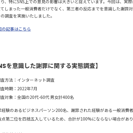
なり、特にSNS上での意見の影響は大きいと捉えています。今回は、実際
えてしまった一般消費者だけでなく、第三者の反応までを意識した謝罪
ての調査を実施いたしました。
回の記事はこちら
NSを意識した謝罪に関する実態調査】
調査方法：インターネット調査
査時期：2022年7月
査対象：全国の20代-60代 男女計400名
罪経験のあるビジネスパーソン200名、謝罪された経験がある一般消費者2
数点第二位を四捨五入しているため、合計が100%にならない場合があ
。