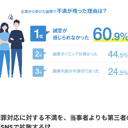
謝罪対応に対する不満を、当事者よりも第三者
SNSで拡散する!?