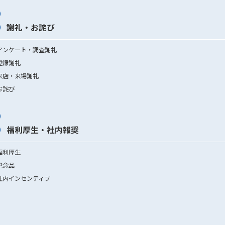
謝礼・お詫び
アンケート・調査謝礼
登録謝礼
来店・来場謝礼
お詫び
福利厚生・社内報奨
福利厚生
記念品
社内インセンティブ