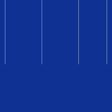
る
シ
ー
ン
ギ
フ
ト
コ
ラ
ム
総合トップページ
企業情報
販売店検索
ニュース・お知らせ
お問い合わせ
販売店検索
QUOカードオンラインストア
QUOカードPayオンラインストア
利用約款・資金決済法に基づく表示
ご購入時の注意