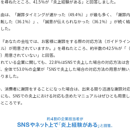
を尋ねたところ、41.5％が「炎上経験がある」と回答しました。
由は、「謝罪タイミングが遅かった（49.4％）」が最も多く、「謝罪
転した（36.1％）」、「誠意が伝えられなかった（36.1％）」が続く
ました。
、『あなたの会社では、お客様に謝罪をする際の対応方法（ガイドライ
ル）が用意されていますか。』を尋ねたところ、約半数の42.5％が「
が）用意されていない」と回答。
れている企業に関しても、22.8％はSNSで炎上した場合の対応方法は
、全体で53.0％の企業が「SNSで炎上した場合の対応方法の用意が無
かりました。
一、消費者に謝罪をすることになった場合は、出来る限り迅速な謝罪対
めにも、SNSでの炎上における対応も含めたマニュアルはぜひとも用意
いところです。