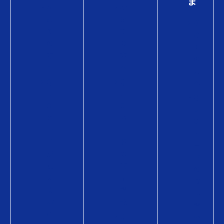
ま
初
初
め
め
初
て
て
め
の
の
て
方
方
の
へ
へ
方
Q
Q
へ
U
U
Q
O
O
U
カ
カ
O
ー
ー
カ
ド
ド
ー
が
の
ド
使
商
の
え
品
商
る
情
品
お
報
情
店
Q
報