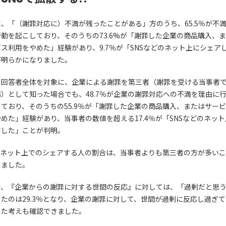
、「（謝罪対応に）不満が残ったことがある」方のうち、65.5％が不
動を起こしており、そのうちの73.6%が「謝罪した企業の商品購入、
ス利用をやめた」経験があり、9.7％が「SNSなどのネット上にシェア
が明らかになりました。
、回答者全体を対象に、企業による謝罪を第三者（謝罪を受ける当事者
）として知った場合でも、48.7％が企業の謝罪対応への不満を理由に
ており、そのうちの55.9％が「謝罪した企業の商品購入、またはサー
めた」経験があり、当事者の数値を超える17.4％が「SNSなどのネッ
アした」ことが判明。
Sやネット上でのシェアする人の割合は、当事者よりも第三者の方が多い
りました。
で、『企業からの謝罪に対する世間の反応』に対しては、「過剰だと思
たのは29.3％となり、企業の謝罪に対して、世間が過剰に反応し過ぎ
った考えも確認できました。