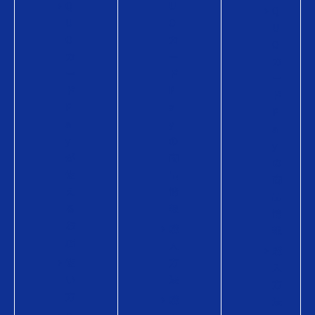
Q
U
Q
U
O
U
O
カ
O
カ
ー
カ
ー
ド
ー
ド
P
ド
P
a
P
a
y
a
y
の
y
が
商
の
使
品
商
え
情
品
る
報
情
お
購
報
店
入
購
使
方
入
い
法
方
方
購
法