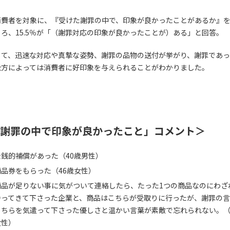
消費者を対象に、『受けた謝罪の中で、印象が良かったことがあるか』
ろ、15.5％が「（謝罪対応の印象が良かったことが）ある」と回答。
して、迅速な対応や真摯な姿勢、謝罪の品物の送付が挙がり、謝罪であっ
仕方によっては消費者に好印象を与えられることがわかりました。
謝罪の中で印象が良かったこと」コメント＞
金銭的補償があった（40歳男性）
商品券をもらった（46歳女性）
商品が足りない事に気がついて連絡したら、たった1つの商品なのにわざ
持ってきて下さった企業と、商品はこちらが受取りに行ったが、謝罪の
こちらを気遣って下さった優しさと温かい言葉が素敵で忘れられない。（
女性）