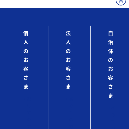
個
法
自
人
人
治
の
の
体
お
お
の
客
客
お
さ
さ
客
ま
ま
さ
ま
初
初
め
め
初
て
て
め
の
の
て
方
方
の