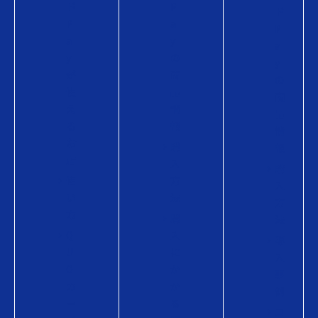
ド
P
ド
P
a
P
a
y
a
y
の
y
が
商
の
使
品
商
え
情
品
る
報
情
お
購
報
店
入
購
使
方
入
い
法
方
方
購
法
Q
入
導
U
に
入
O
か
事
カ
か
例
ー
る
コ