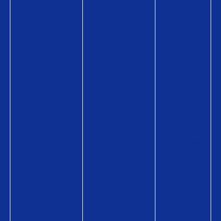
へ
へ
方
Q
Q
へ
U
U
Q
O
O
U
カ
カ
O
ー
ー
カ
ド
ド
ー
が
の
ド
使
商
の
え
品
商
る
情
品
お
報
情
店
Q
報
Q
U
Q
U
O
U
O
カ
O
カ
ー
カ
ー
ド
ー