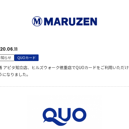
20.06.11
お知らせ
QUOカード
善 アピタ知立店、ヒルズウォーク徳重店でQUOカードをご利用いただけ
うになりました。