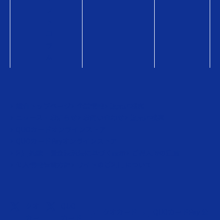
フ
ト
コ
ラ
ム
総合トップページ
企業情報
販売店検索
ニュース・お知らせ
お問い合わせ
販売店検索
QUOカードオンラインストア
QUOカードPayオンラインストア
利用約款・資金決済法に基づく表示
ご購入時の注意
個人情報保護方針
サイトのご利用について
クオ
QUO
クオカード
QUOカードPay 公
カー
カード