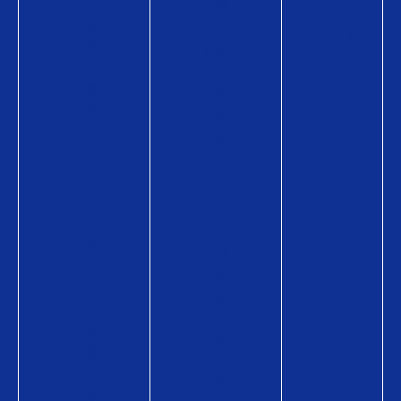
ド
費
ラ
の
用
ム
商
導
品
入
情
事
報
例
Q
活
U
用
O
シ
カ
ー
ー
ン
ド
コ
P
ラ
a
ム
y
・
の
活
商
用
品
術
情