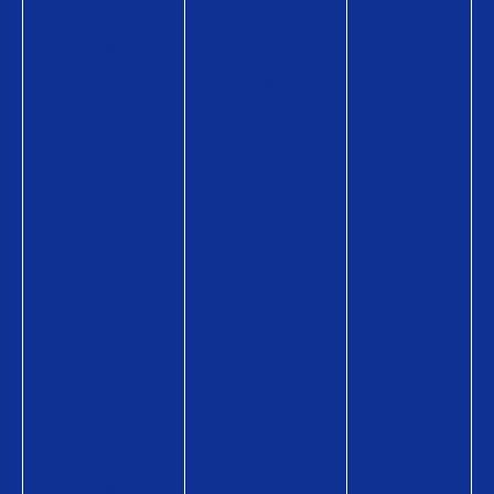
販
報
売
購
店
入
募
方
集
法
キ
ャ
ン
ペ
ー
ン
贈
る
シ
ー
ン
ギ