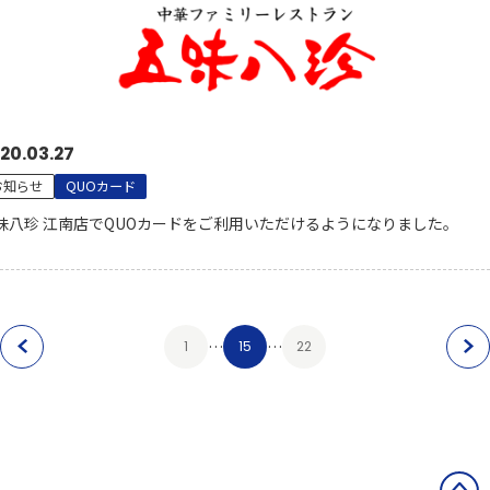
20.03.27
お知らせ
QUOカード
味八珍 江南店でQUOカードをご利用いただけるようになりました。
…
…
1
15
22