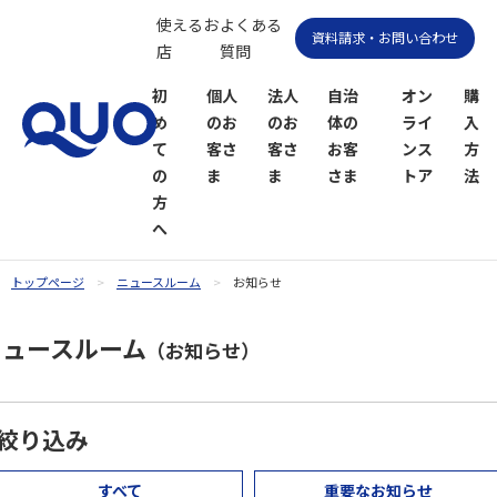
使えるお
よくある
資料請求・お問い合わせ
店
質問
初
個人
法人
自治
オン
購
め
のお
のお
体の
ライ
入
て
客さ
客さ
お客
ンス
方
の
ま
ま
さま
トア
法
方
へ
トップページ
ニュースルーム
お知らせ
QUOカー
QUOカー
ニュースルーム
ドオンラ
ドPayオン
（お知らせ）
インスト
ラインス
ア
トア
絞り込み
すべて
重要なお知らせ