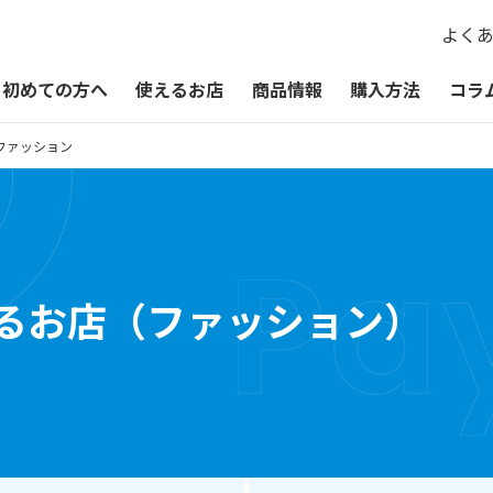
よく
初めての方へ
使えるお店
商品情報
購入方法
コラ
ファッション
QUOカードPayが使えるお店
QUOカードPay
贈るシーン一覧
QUOカードPayオンラインストア
お祝い
えるお店（ファッション）
お礼・お返し
季節・その他の贈り物
記念品・景品