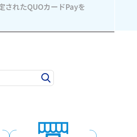
定されたQUOカードPayを
スーパー