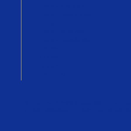
QUOカードが使えるお店
QUOカードPayが使えるお店
使い方
QUOカードの商品情報
QUOカードPayの商品情報
購入方法
キャンペーン
贈るシーン
ギフトコラム
総合トップページ
企業情報
販売店検索
ニュース・お
利用約款・資金決済法に基づく表示
ご購入時の注意
個