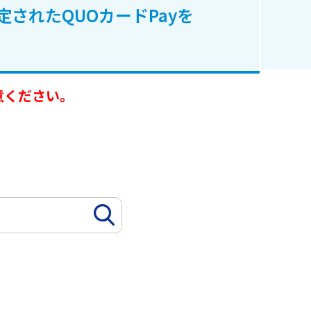
定されたQUOカードPayを
意ください。