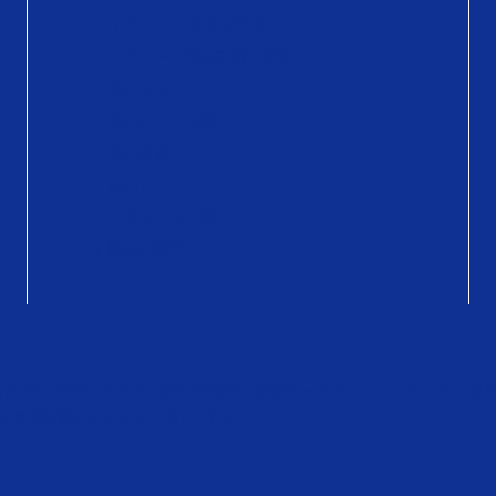
QUOカードの商品情報
QUOカードPayの商品情報
購入方法
購入にかかる費用
導入事例
活用シーン
コラム・活用術
販売店募集
知らせ
お問い合わせ
販売店検索
QUOカードオンラインストア
QU
人情報保護方針
サイトのご利用について