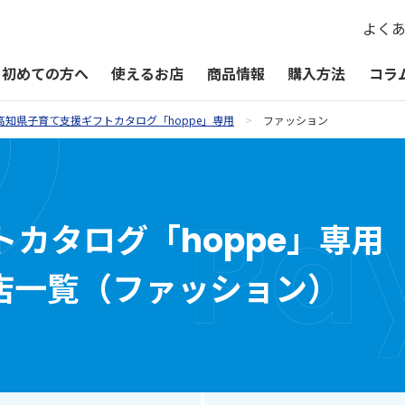
よく
初めての方へ
使えるお店
商品情報
購入方法
コラ
高知県子育て支援ギフトカタログ「hoppe」専用
ファッション
QUOカードPayが使えるお店
QUOカードPay
贈るシーン一覧
QUOカードPayオンラインストア
お祝い
カタログ「hoppe」専用 
お礼・お返し
店一覧（ファッション）
季節・その他の贈り物
記念品・景品