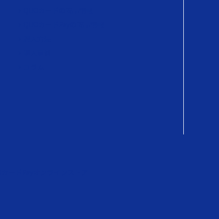
QUOカードの商品情報
QUOカードPayの商品情報
購入方法
導入事例
コラム
OカードPayオンラインストア