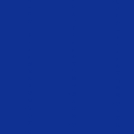
Q
U
O
U
O
カ
O
カ
ー
カ
ー
ド
ー
ド
P
ド
P
a
P
a
y
a
y
の
y
が
商
の
使
品
商
え
情
品
る
報
情
お
購
報
店
入
購
使
方
入
い
法
方
方
購
法
Q
入
導