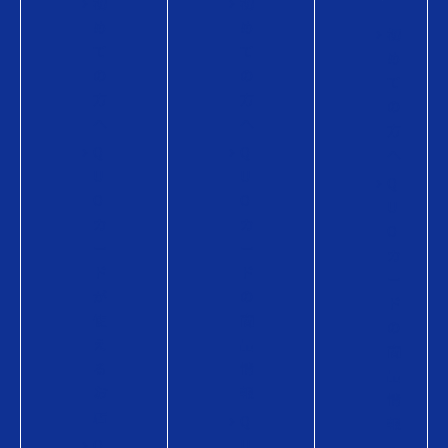
初
初
め
め
初
て
て
め
の
の
て
方
方
の
へ
へ
方
Q
Q
へ
U
U
Q
O
O
U
カ
カ
O
ー
ー
カ
ド
ド
ー
が
の
ド
使
商
の
え
品
商
る
情
品
お
報
情
店
Q
報
Q
U