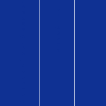
y
・
の
活
商
用
品
術
情
販
報
売
購
店
入
募
方
集
法
キ
ャ
ン
ペ
ー
ン
贈