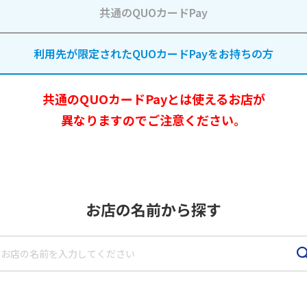
共通のQUOカードPay
祝い返し
し
季節のギフ
利用先が限定されたQUOカードPayを
季節・その
お持ちの方
ト
他の贈り物
共通のQUOカードPayとは使えるお店が
記念品
記念品・景
異なりますのでご注意ください。
品
定番ギフト
オリジナル
コンテンツ
お店の名前から探す