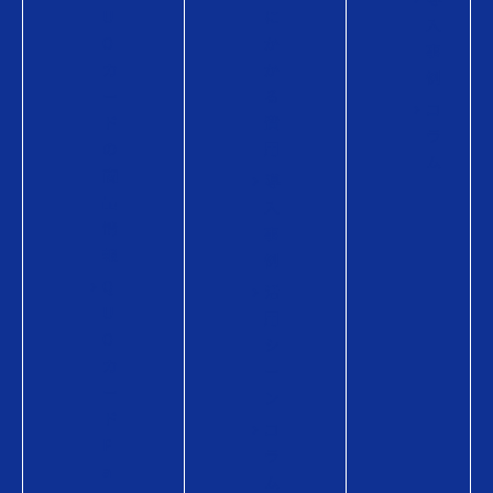
U
に
入
O
か
事
カ
か
例
ー
る
コ
ド
費
ラ
の
用
ム
商
導
品
入
情
事
報
例
Q
活
U
用
O
シ
カ
ー
ー
ン
ド
コ
P
ラ
a
ム