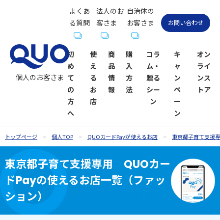
よくあ
法人のお
自治体の
る質問
客さま
お客さま
お問い合わせ
初
使
商
購
コラ
キ
オン
め
え
品
入
ム・
ャ
ライ
個人のお客さま
て
る
情
方
贈る
ン
ンス
の
お
報
法
シー
ペ
トア
方
店
ン
ー
へ
ン
トップページ
個人TOP
QUOカードPayが使えるお店
東京都子育て支援
QUOカー
QUOカー
ギフトコ
QUOカー
QUOカー
QUOカー
贈るシーン
QUOカー
東京都子育て支援専用 QUOカー
ドが使え
ド
ラム一覧
ドオンラ
ドPayが使
ドPay
一覧
ドPayオン
ドPayの使えるお店一覧（ファッ
るお店
インスト
えるお店
ラインス
お祝い
お祝い
ア
トア
ション）
内祝い・お
お礼・お返