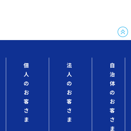
個
法
自
人
人
治
の
の
体
お
お
の
客
客
お
さ
さ
客
ま
ま
さ
ま