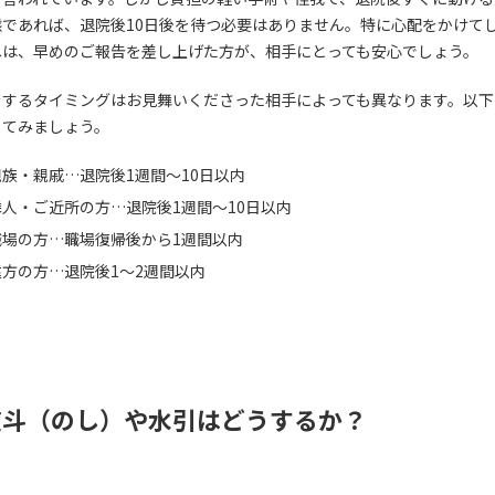
態であれば、退院後10日後を待つ必要はありません。特に心配をかけて
へは、早めのご報告を差し上げた方が、相手にとっても安心でしょう。
をするタイミングはお見舞いくださった相手によっても異なります。以下
してみましょう。
親族・親戚…退院後1週間～10日以内
隣人・ご近所の方…退院後1週間～10日以内
職場の方…職場復帰後から1週間以内
遠方の方…退院後1～2週間以内
熨斗（のし）や水引はどうするか？