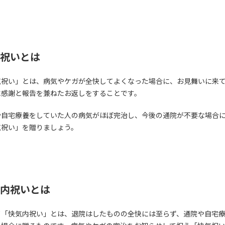
祝いとは
気祝い」とは、病気やケガが全快してよくなった場合に、お見舞いに来
に感謝と報告を兼ねたお返しをすることです。
や自宅療養をしていた人の病気がほぼ完治し、今後の通院が不要な場合
気祝い」を贈りましょう。
内祝いとは
て「快気内祝い」とは、退院はしたものの全快には至らず、通院や自宅