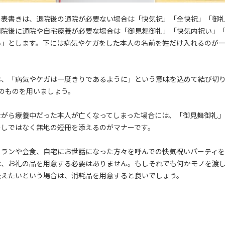
の表書きは、退院後の通院が必要ない場合は「快気祝」「全快祝」「御
退院後に通院や自宅療養が必要な場合は「御見舞御礼」「快気内祝い」
い」とします。下には病気やケガをした本人の名前を姓だけ入れるのが
。
は、「病気やケガは一度きりであるように」という意味を込めて結び切り
本のものを用いましょう。
ながら療養中だった本人が亡くなってしまった場合には、「御見舞御礼
のしではなく無地の短冊を添えるのがマナーです。
トランや会食、自宅にお世話になった方々を呼んでの快気祝いパーティ
は、お礼の品を用意する必要はありません。もしそれでも何かモノを渡
伝えたいという場合は、消耗品を用意すると良いでしょう。