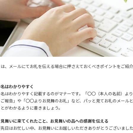
ては、メールにてお礼を伝える場合に押さえておくべきポイントをご紹
件名はわかりやすく
件名はわかりやすく記載するのがマナーです。「〇〇（本人の名前）よ
のご報告」や「〇〇よりお見舞のお礼」など、パッと見てお礼のメール
ことがわかるように書きましょう。
お見舞いに来てくれたこと、お見舞いの品への感謝を伝える
「先日はお忙しい中、お見舞いにお越しいただきありがとうございまし