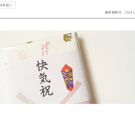
#快気祝い
祝い返し
し
最終更新日：2024.12
季節のギフ
季節・その
ト
他の贈り物
記念品
記念品・景
品
定番ギフト
オリジナル
コンテンツ