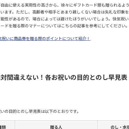
が自由に使える実用性の高さから、徐々にギフトカード類も贈られるよ
ています。ただし、高齢者や相手とあまり親しくない場合は失礼な印象
可能性があるので、場合によっては避けたほうがいいでしょう。快気祝い
カードを贈る際のマナーについてはこちらの記事を参考にしてください
気祝いに商品券を贈る際のポイントについて紹介！
絶対間違えない！各お祝いの目的とのし早見表
祝いの目的とのし早見表は以下のとおりです。
種類
贈る人
のし・水