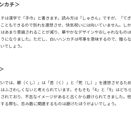
ンカチ＞
カチは漢字で「手巾」と書きます。読み方は「しゅきん」ですが、「て
むこともできるので別れを連想させ、快気祝いには向いていません。し
ではあまり意識されることが減り、華やかなデザインやおしゃれなもの
ようになりました。ただし、白いハンカチは弔事を意味するので、贈ら
よいでしょう。
＞
祝いでは、櫛（くし）」は「苦（く）」と「死（し）」を連想させるた
にはふさわしくないと考えられています。そもそも「4」と「9」はどち
とされており、不吉なイメージがあると古くから避けられてきました。
をする際も、忌み数に関連するものは避けたほうがよいでしょう。