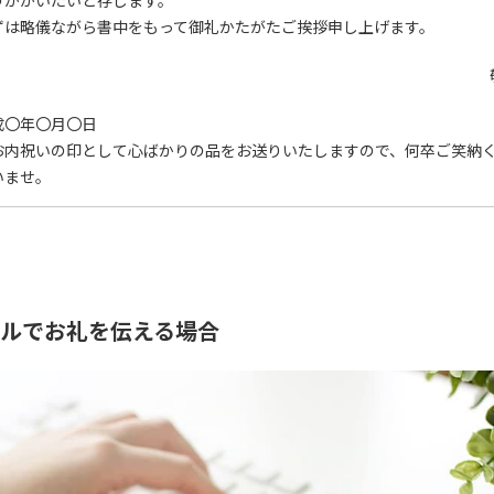
うかがいたいと存じます。
ずは略儀ながら書中をもって御礼かたがたご挨拶申し上げます。
成〇年〇月〇日
お内祝いの印として心ばかりの品をお送りいたしますので、何卒ご笑納
いませ。
ルでお礼を伝える場合