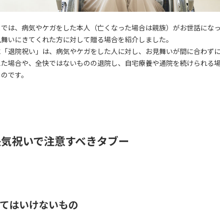
までは、病気やケガをした本人（亡くなった場合は親族）がお世話にな
見舞いにきてくれた方に対して贈る場合を紹介しました。
に「退院祝い」は、病気やケガをした人に対し、お見舞いが間に合わず
えた場合や、全快ではないものの退院し、自宅療養や通院を続けられる
ものです。
快気祝いで注意すべきタブー
てはいけないもの