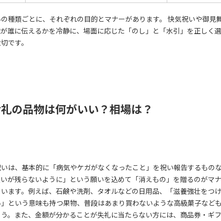
いの種類ごとに、それぞれの目的とマナーがあります。 快気祝いや御見
誰が誰に伝えるかを冷静に、場面に応じた「のし」と「水引」を正しく
大切です。
お礼の品物は何がいい？相場は？
祝いは、基本的に「病気やケガがなくなったこと」を祝い報告するもの
災いが残らないように」という願いを込めて「消えもの」を贈るのがマ
ています。例えば、石鹸や洗剤、タオルなどの日用品、「滋養強壮をつ
い」という意味も持つ果物、普段はあまり買わないような高級菓子など
ょう。また、金額が分かることが失礼に当たらない方には、商品券・ギ