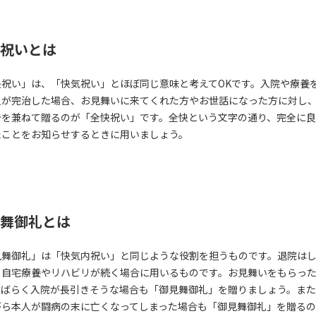
祝いとは
快祝い」は、「快気祝い」とほぼ同じ意味と考えてOKです。入院や療養
人が完治した場合、お見舞いに来てくれた方やお世話になった方に対し
告を兼ねて贈るのが「全快祝い」です。全快という文字の通り、完全に
たことをお知らせするときに用いましょう。
舞御礼とは
見舞御礼」は「快気内祝い」と同じような役割を担うものです。退院は
、自宅療養やリハビリが続く場合に用いるものです。お見舞いをもらっ
しばらく入院が長引きそうな場合も「御見舞御礼」を贈りましょう。ま
がら本人が闘病の末に亡くなってしまった場合も「御見舞御礼」を贈る