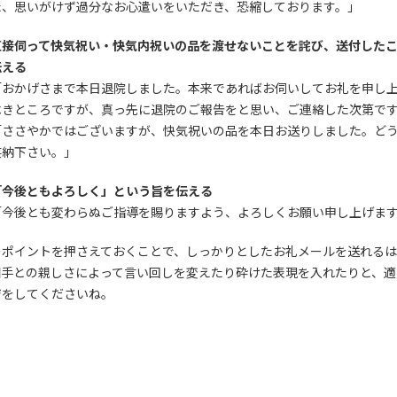
た、思いがけず過分なお心遣いをいただき、恐縮しております。」
直接伺って快気祝い・快気内祝いの品を渡せないことを詫び、送付した
伝える
「おかげさまで本日退院しました。本来であればお伺いしてお礼を申し
べきところですが、真っ先に退院のご報告をと思い、ご連絡した次第で
「ささやかではございますが、快気祝いの品を本日お送りしました。ど
笑納下さい。」
「今後ともよろしく」という旨を伝える
「今後とも変わらぬご指導を賜りますよう、よろしくお願い申し上げま
のポイントを押さえておくことで、しっかりとしたお礼メールを送れる
相手との親しさによって言い回しを変えたり砕けた表現を入れたりと、適
ジをしてくださいね。