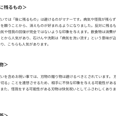
に残るもの＞
祝いでは「後に残るもの」は避けるのがマナーです。病気や怪我が残ら
とを願うことから、消えものが好まれるようになりました。反対に残る
病気や怪我の回復が完全ではないような印象を与えます。飲食物は消費
ことから人気があり、石けんや洗剤は「病気を洗い流す」という意味が
おり、こちらも人気があります。
物＞
祝いを含めお祝い事では、刃物の贈り物は避けるべきとされています。 
を切る」ことを連想させるため、相手に不快な印象を与える可能性があ
。また、怪我をする可能性がある刃物は快気祝いとしてふさわしくあり
茶＞