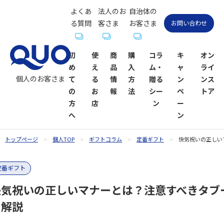
よくあ
法人のお
自治体の
る質問
客さま
お客さま
お問い合わせ
初
使
商
購
コラ
キ
オン
め
え
品
入
ム・
ャ
ライ
個人のお客さま
て
る
情
方
贈る
ン
ンス
の
お
報
法
シー
ペ
トア
方
店
ン
ー
へ
ン
トップページ
個人TOP
ギフトコラム
定番ギフト
快気祝いの正しい
QUOカー
QUOカー
ギフトコ
QUOカー
QUOカー
QUOカー
贈るシーン
QUOカー
定番ギフト
ドが使え
ド
ラム一覧
ドオンラ
ドPayが使
ドPay
一覧
ドPayオン
るお店
インスト
えるお店
ラインス
快気祝いの正しいマナーとは？注意すべきタブ
お祝い
お祝い
ア
トア
を解説
内祝い・お
お礼・お返