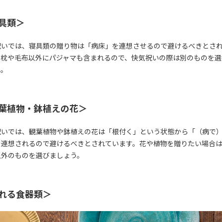
具類＞
祝いでは、寝具類の贈り物は「病床」を連想させるので避けるべきとさ
。枕や毛布以外にパジャマも含まれるので、快気祝いの際は別のものを選
う。
葉植物・鉢植えの花＞
祝いでは、観葉植物や鉢植えの花は「根付く」という状態から「（病で
と連想されるので避けるべきとされています。花や植物を贈りたい場合
以外のものを選びましょう。
れる食器類＞