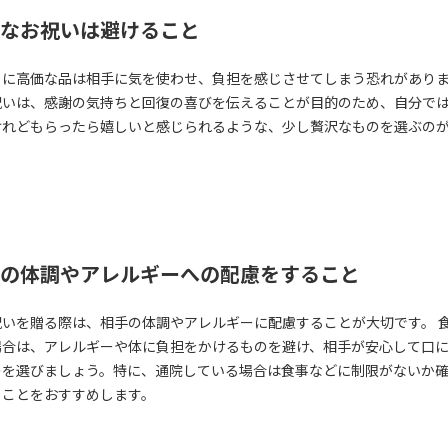
なお祝いは避けること
りに高価な品は相手に気を使わせ、負担を感じさせてしまう恐れがあり
祝いは、感謝の気持ちと回復の喜びを伝えることが目的のため、自分で
けれどもらったら嬉しいと感じられるような、少し贅沢なものを選ぶの
。
の体調やアレルギーへの配慮をすること
祝いを贈る際は、相手の体調やアレルギーに配慮することが大切です。 
場合は、アレルギーや体に負担をかけるものを避け、相手が安心して口
のを選びましょう。特に、通院している場合は食事などに制限がないか
くことをおすすめします。