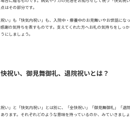
る場合に贈るものです。病気やケガの完治をお知らせして祝う「快気祝
る点はその部分です。
気祝い」も「快気内祝い」も、入院中・療養中のお見舞いやお世話にな
の感謝の気持ちを表すものです。支えてくれた方へお礼の気持ちをしっか
ようにしましょう。
全快祝い、御見舞御礼、退院祝いとは？
気祝い」と「快気内祝い」とは別に、「全快祝い」「御見舞御礼」「退
もあります。それぞれどのような意味を持っているのか、みていきましょ