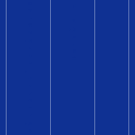
の
活
商
用
品
術
情
販
報
売
購
店
入
募
方
集
法
キ
ャ
ン
ペ
ー
ン
贈
る