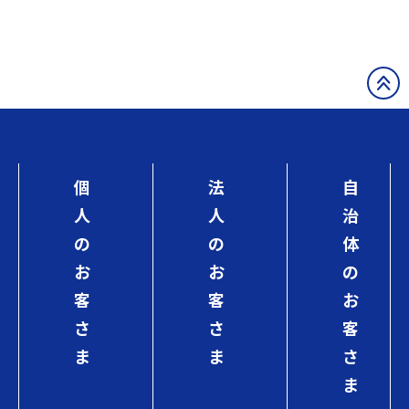
個
法
自
人
人
治
の
の
体
お
お
の
客
客
お
さ
さ
客
ま
ま
さ
ま
初
初