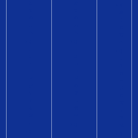
め
め
初
て
て
め
の
の
て
方
方
の
へ
へ
方
Q
Q
へ
U
U
Q
O
O
U
カ
カ
O
ー
ー
カ
ド
ド
ー
が
の
ド
使
商
の
え
品
商
る
情
品
お
報
情
店
Q
報
Q
U
Q