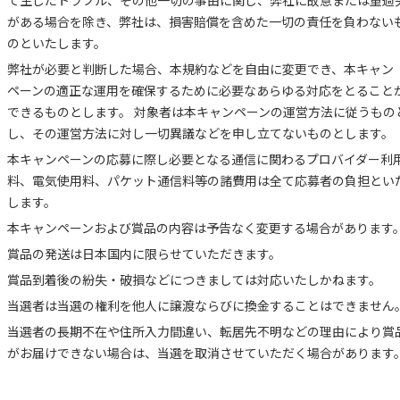
て生じたトラブル、その他一切の事由に関し、弊社に故意または重過
がある場合を除き、弊社は、損害賠償を含めた一切の責任を負わない
のといたします。
弊社が必要と判断した場合、本規約などを自由に変更でき、本キャン
ペーンの適正な運用を確保するために必要なあらゆる対応をとること
できるものとします。 対象者は本キャンペーンの運営方法に従うもの
し、その運営方法に対し一切異議などを申し立てないものとします。
本キャンペーンの応募に際し必要となる通信に関わるプロバイダー利
料、電気使用料、パケット通信料等の諸費用は全て応募者の負担とい
します。
本キャンペーンおよび賞品の内容は予告なく変更する場合があります
賞品の発送は日本国内に限らせていただきます。
賞品到着後の紛失・破損などにつきましては対応いたしかねます。
当選者は当選の権利を他人に譲渡ならびに換金することはできません
当選者の長期不在や住所入力間違い、転居先不明などの理由により賞
がお届けできない場合は、当選を取消させていただく場合があります