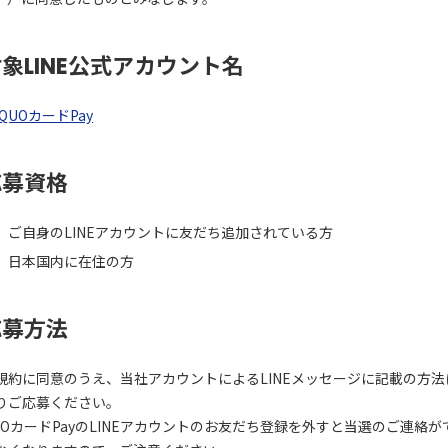
象LINE公式アカウント名
QUOカードPay
応募資格
ご自身のLINEアカウントに友だち追加されている方
日本国内に在住の方
応募方法
規約に同意のうえ、当社アカウントによるLINEメッセージに記載の方法
りご応募ください。
UOカードPayのLINEアカウントのお友だち登録を外すと当選のご連絡が