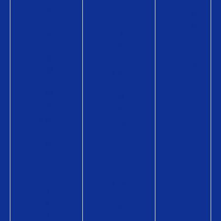
入
O
か
事
カ
か
例
ー
る
コ
ド
費
ラ
の
用
ム
商
導
品
入
情
事
報
例
Q
活
U
用
O
シ
カ
ー
ー
ン
ド
コ
P
ラ
a
ム
y
・