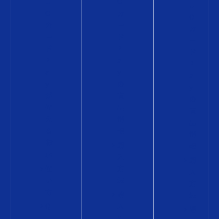
U
O
U
O
カ
O
カ
ー
カ
ー
ド
ー
ド
P
ド
P
a
P
a
y
a
y
の
y
が
商
の
使
品
商
え
情
品
る
報
情
お
購
報
店
入
購
使
方
入
い
法
方
方
購
法
Q
入
導
U
に