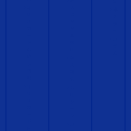
購
法
Q
入
導
U
に
入
O
か
事
カ
か
例
ー
る
コ
ド
費
ラ
の
用
ム
商
導
品
入
情
事
報
例
Q
活
U
用
O
シ
カ
ー
ー
ン
ド
コ
P