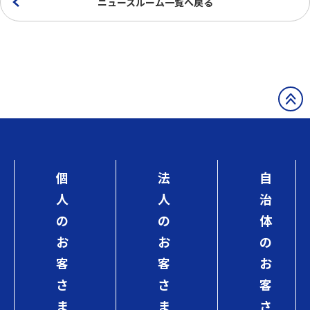
ニュースルーム一覧へ戻る
個
法
自
人
人
治
の
の
体
お
お
の
客
客
お
さ
さ
客
ま
ま
さ