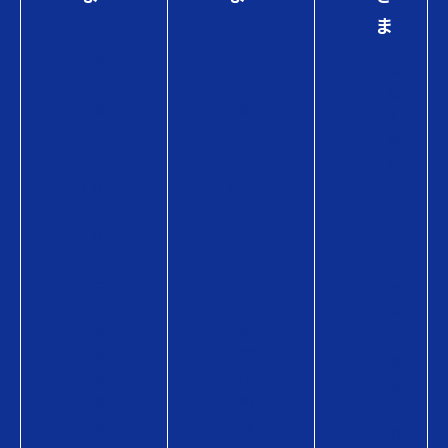
ま
初
初
め
め
初
て
て
め
の
の
て
方
方
の
へ
へ
方
Q
Q
へ
U
U
Q
O
O
U
カ
カ
O
ー
ー
カ
ド
ド
ー
が
の
ド
使
商
の
え
品
商
る
情
品
お
報
情