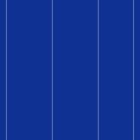
店
Q
報
Q
U
Q
U
O
U
O
カ
O
カ
ー
カ
ー
ド
ー
ド
P
ド
P
a
P
a
y
a
y
の
y
が
商
の
使
品
商
え
情
品
る
報
情
お
購
報
店
入
購
使
方
入
い
法
方
方