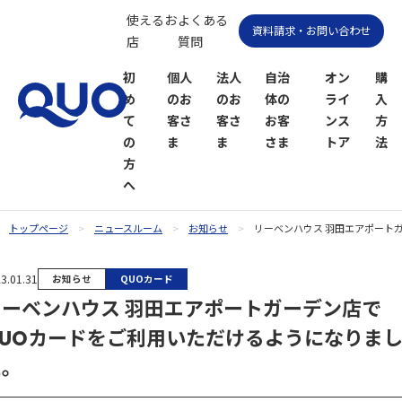
使えるお
よくある
資料請求・お問い合わせ
店
質問
初
個人
法人
自治
オン
購
め
のお
のお
体の
ライ
入
て
客さ
客さ
お客
ンス
方
の
ま
ま
さま
トア
法
方
へ
トップページ
ニュースルーム
お知らせ
リーベンハウス 羽田エアポート
QUOカー
QUOカー
3.01.31
お知らせ
QUOカード
ドオンラ
ドPayオン
リーベンハウス 羽田エアポートガーデン店で
インスト
ラインス
ア
トア
QUOカードをご利用いただけるようになりま
た。