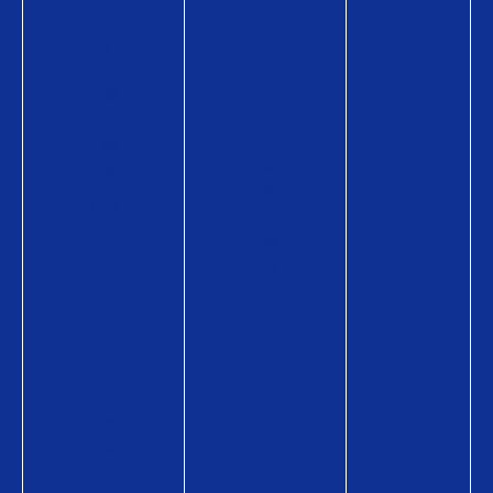
ラ
a
ム
y
・
の
活
商
用
品
術
情
販
報
売
購
店
入
募
方
集
法
キ
ャ
ン
ペ
ー
ン