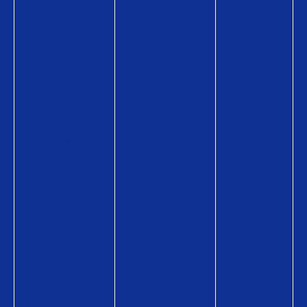
U
に
入
O
か
事
カ
か
例
ー
る
コ
ド
費
ラ
の
用
ム
商
導
品
入
情
事
報
例
Q
活
U
用
O
シ
カ
ー
ー
ン
ド
コ
P
ラ
a
ム