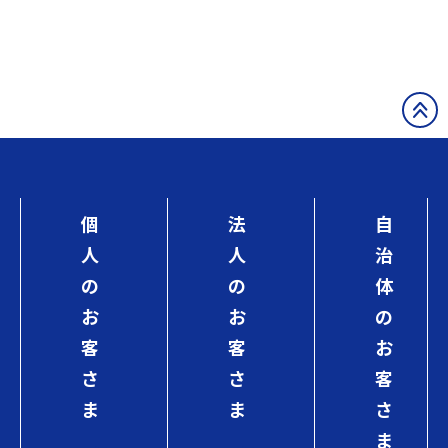
個
法
自
人
人
治
の
の
体
お
お
の
客
客
お
さ
さ
客
ま
ま
さ
ま