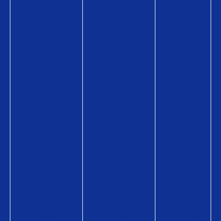
Q
U
O
U
O
カ
O
カ
ー
カ
ー
ド
ー
ド
P
ド
P
a
P
a
y
a
y
の
y
が
商
の
使
品
商
え
情
品
る
報
情
お
購
報
店
入
購
使
方
入
い
法
方
方
購
法
Q
入
導