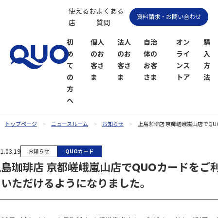
使えるお
よくある
資料請求・お問い合わせ
店
質問
初
個人
法人
自治
オン
購
め
のお
のお
体の
ライ
入
て
客さ
客さ
お客
ンス
方
の
ま
ま
さま
トア
法
方
へ
トップページ
ニュースルーム
お知らせ
上島珈琲店 京都嵯峨嵐山店でQ
QUOカー
QUOカー
1.03.19
お知らせ
QUOカード
ドオンラ
ドPayオン
上島珈琲店 京都嵯峨嵐山店でQUOカードをご
インスト
ラインス
ア
トア
用いただけるようになりました。