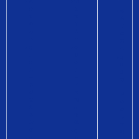
初
初
め
め
初
て
て
め
の
の
て
方
方
の
へ
へ
方
Q
Q
へ
U
U
Q
O
O
U
カ
カ
O
ー
ー
カ
ド
ド
ー
が
の
ド
使
商
の
え
品
商
る
情
品
お
報
情
店
Q
報
Q
U