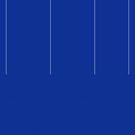
る
シ
ー
ン
ギ
フ
ト
コ
ラ
ム
総合トップページ
企業情報
販売店検索
ニュース・お知らせ
お問い合わせ
販売店検索
QUOカードオンラインストア
QUOカードPayオンラインストア
利用約款・資金決済法に基づく表示
ご購入時の注意
個人情報保護方針
サイトのご利用について