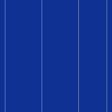
y
・
の
活
商
用
品
術
情
販
報
売
購
店
入
募
方
集
法
キ
ャ
ン
ペ
ー
ン
贈