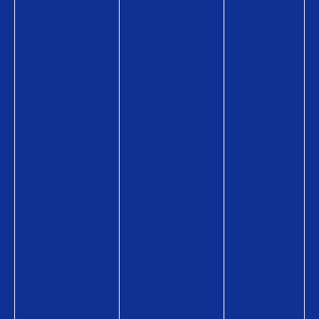
の
活
商
用
品
術
情
販
報
売
購
店
入
募
方
集
法
キ
ャ
ン
ペ
ー
ン
贈
る