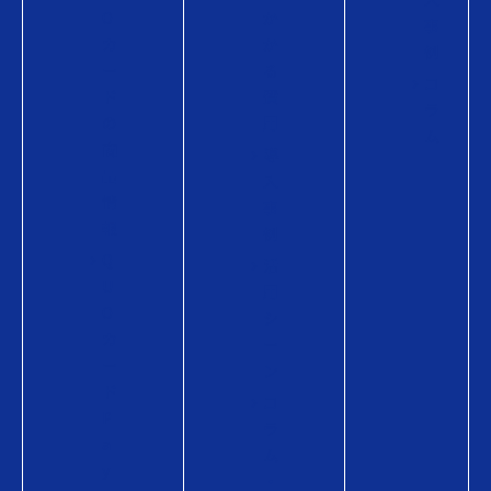
O
か
事
カ
か
例
ー
る
コ
ド
費
ラ
の
用
ム
商
導
品
入
情
事
報
例
Q
活
U
用
O
シ
カ
ー
ー
ン
ド
コ
P
ラ
a
ム
y
・