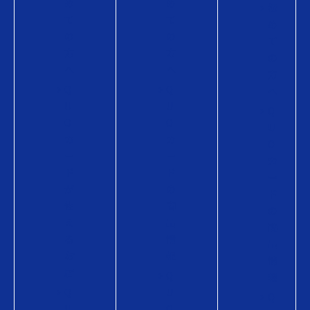
め
め
初
て
て
め
の
の
て
方
方
の
へ
へ
方
Q
Q
へ
U
U
Q
O
O
U
カ
カ
O
ー
ー
カ
ド
ド
ー
が
の
ド
使
商
の
え
品
商
る
情
品
お
報
情
店
Q
報
Q
U
Q
U
O