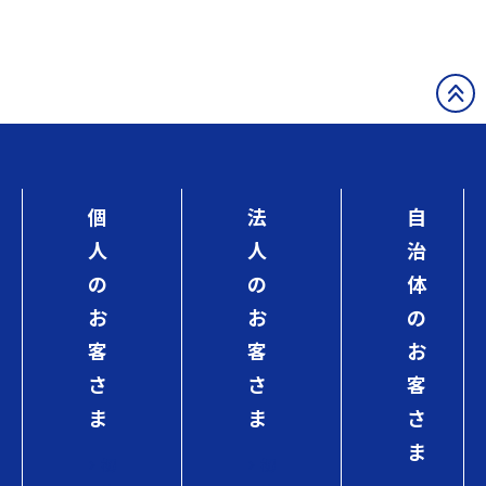
個
法
自
人
人
治
の
の
体
お
お
の
客
客
お
さ
さ
客
ま
ま
さ
ま
初
初