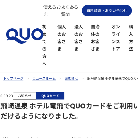
使えるお
よくある
資料請求・お問い合わせ
店
質問
初
個人
法人
自治
オン
購
め
のお
のお
体の
ライ
入
て
客さ
客さ
お客
ンス
方
の
ま
ま
さま
トア
法
方
へ
トップページ
ニュースルーム
お知らせ
龍飛崎温泉 ホテル竜飛でQUO
QUOカー
QUOカー
0.09.23
お知らせ
QUOカード
ドオンラ
ドPayオン
龍飛崎温泉 ホテル竜飛でQUOカードをご利用
インスト
ラインス
ア
トア
ただけるようになりました。