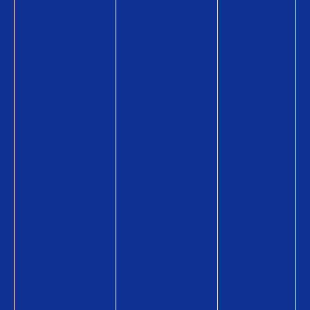
U
O
カ
O
カ
ー
カ
ー
ド
ー
ド
P
ド
P
a
P
a
y
a
y
の
y
が
商
の
使
品
商
え
情
品
る
報
情
お
購
報
店
入
購
使
方
入
い
法
方
方
購
法
Q
入
導
U
に
入