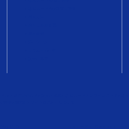
QUOカードの商品情報
QUOカードPayの商品情報
購入方法
購入にかかる費用
導入事例
活用シーン
コラム・活用術
販売店募集
知らせ
お問い合わせ
販売店検索
QUOカードオンラインストア
QU
人情報保護方針
サイトのご利用について
Pay 公式X
クオカード 公式Facebook