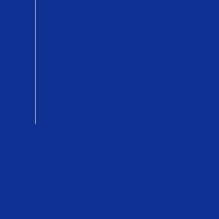
QUOカードが使えるお店
QUOカードPayが使えるお店
使い方
QUOカードの商品情報
QUOカードPayの商品情報
購入方法
キャンペーン
贈るシーン
ギフトコラム
総合トップページ
企業情報
販売店検索
ニュース・お
利用約款・資金決済法に基づく表示
ご購入時の注意
個
クオカード 公式X
QUOカード