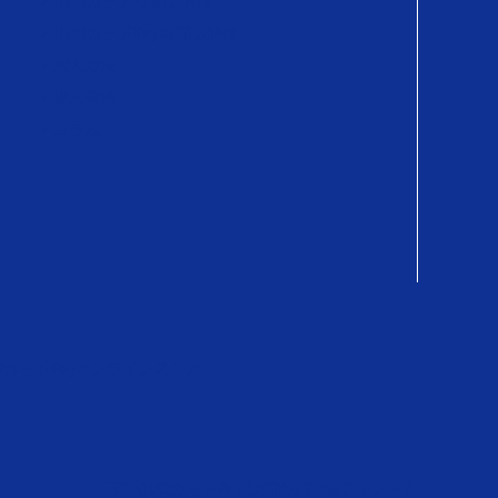
QUOカードの商品情報
QUOカードPayの商品情報
購入方法
導入事例
コラム
OカードPayオンラインストア
QUOカードPay 公式YouTubeチャンネル