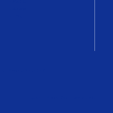
購入方法
導入事例
コラム
OカードPayオンラインストア
QUOカードPay 公式YouTubeチャンネル