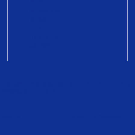
購入方法
購入にかかる費用
導入事例
活用シーン
コラム・活用術
販売店募集
知らせ
お問い合わせ
販売店検索
QUOカードオンラインストア
QU
人情報保護方針
サイトのご利用について
Pay 公式X
クオカード 公式Facebook