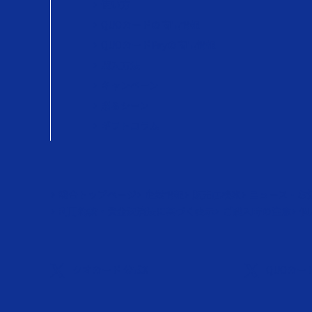
使い方
QUOカードの商品情報
QUOカードPayの商品情報
購入方法
キャンペーン
贈るシーン
ギフトコラム
総合トップページ
企業情報
販売店検索
ニュース・お
利用約款・資金決済法に基づく表示
ご購入時の注意
個
クオカード 公式X
QUOカード