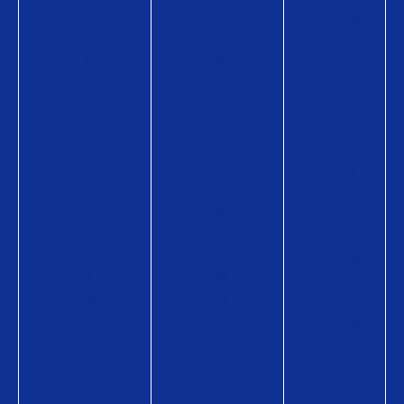
店
Q
報
Q
U
Q
U
O
U
O
カ
O
カ
ー
カ
ー
ド
ー
ド
P
ド
P
a
P
a
y
a
y
の
y
が
商
の
使
品
商
え
情
品
る
報
情
お
購
報
店
入
購
使
方
入
い
法
方