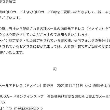
客さま各位
素はQUOカードおよびQUOカードPayをご愛顧いただきまして、誠にあ
うございます。
の度、当社から配信される各種メールの送信元アドレス（ドメイン）を
のとおり変更させていただきますのでお知らせいたします。
メイン指定受信・拒否設定をされているお客様、受信フォルダの振分け
をされているお客さまにおかれましては、大変お手数ですが設定の変更
願いいたします。
記
メールアドレス（ドメイン）変更日 2021年11月11日（木）配信分よ
QUOカードオンラインストア 会員様向け重要なお知らせおよびメール
ジン
info_m@quocard.co.jp