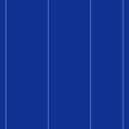
方
購
法
Q
入
導
U
に
入
O
か
事
カ
か
例
ー
る
コ
ド
費
ラ
の
用
ム
商
導
品
入
情
事
報
例
Q
活
U
用
O
シ
カ
ー
ー
ン
ド
コ