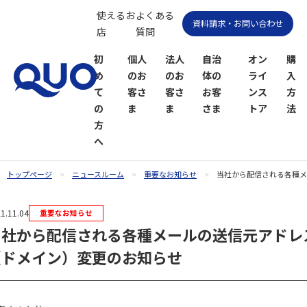
使えるお
よくある
資料請求・お問い合わせ
店
質問
初
個人
法人
自治
オン
購
め
のお
のお
体の
ライ
入
て
客さ
客さ
お客
ンス
方
の
ま
ま
さま
トア
法
方
へ
トップページ
ニュースルーム
重要なお知らせ
当社から配信される各種メ
QUOカー
QUOカー
1.11.04
重要なお知らせ
ドオンラ
ドPayオン
当社から配信される各種メールの送信元アドレ
インスト
ラインス
ア
トア
（ドメイン）変更のお知らせ