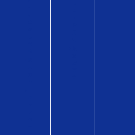
P
ラ
a
ム
y
・
の
活
商
用
品
術
情
販
報
売
購
店
入
募
方
集
法
キ
ャ
ン
ペ
ー
ン