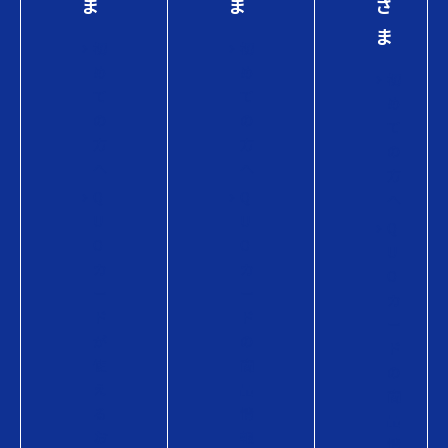
ま
ま
さ
ま
初
初
め
め
初
て
て
め
の
の
て
方
方
の
へ
へ
方
Q
Q
へ
U
U
Q
O
O
U
カ
カ
O
ー
ー
カ
ド
ド
ー
が
の
ド
使
商
の
え
品
商
る
情
品
お
報
情