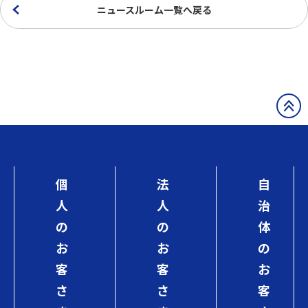
ニュースルーム一覧へ戻る
個
法
自
人
人
治
の
の
体
お
お
の
客
客
お
さ
さ
客