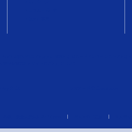
活用シーン
コラム・活用術
販売店募集
知らせ
お問い合わせ
販売店検索
QUOカードオンラインストア
QU
人情報保護方針
サイトのご利用について
Pay 公式X
クオカード 公式Facebook
用約款・資金決済法に基づく表示
購入時のご注意
個人情報