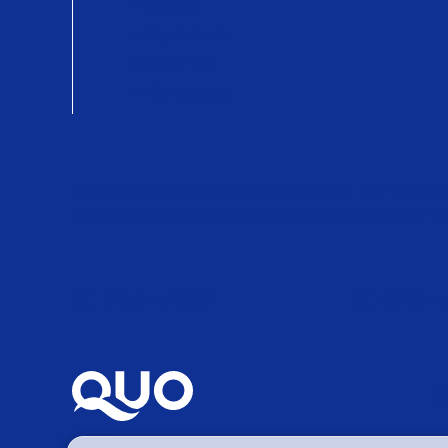
購入方法
キャンペーン
贈るシーン
ギフトコラム
総合トップページ
企業情報
販売店検索
ニュース・お
利用約款・資金決済法に基づく表示
ご購入時の注意
個
クオカード 公式X
QUOカード
利