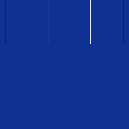
ギ
フ
ト
コ
ラ
ム
総合トップページ
企業情報
販売店検索
ニュース・お知らせ
お問い合わせ
販売店検索
QUOカードオンラインストア
QUOカードPayオンラインストア
利用約款・資金決済法に基づく表示
ご購入時の注意
個人情報保護方針
サイトのご利用について
クオ
QUO
クオカード
QUOカードPay 公