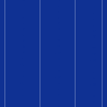
ー
ド
ー
ド
P
ド
P
a
P
a
y
a
y
の
y
が
商
の
使
品
商
え
情
品
る
報
情
お
購
報
店
入
購
使
方
入
い
法
方
方
購
法
Q
入
導
U
に
入
O
か
事
カ
か
例
ー
る