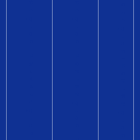
方
方
の
へ
へ
方
Q
Q
へ
U
U
Q
O
O
U
カ
カ
O
ー
ー
カ
ド
ド
ー
が
の
ド
使
商
の
え
品
商
る
情
品
お
報
情
店
Q
報
Q
U
Q
U
O
U
O
カ
O
カ
ー
カ