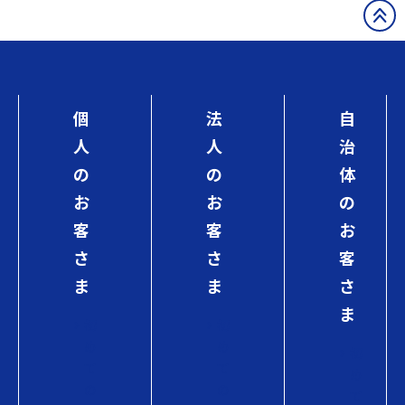
個
法
自
人
人
治
の
の
体
お
お
の
客
客
お
さ
さ
客
ま
ま
さ
ま
初
初
め
め
初
て
て
め
の
の
て