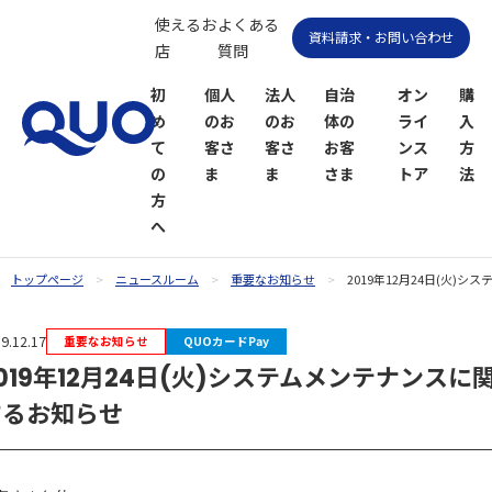
使えるお
よくある
資料請求・お問い合わせ
店
質問
初
個人
法人
自治
オン
購
め
のお
のお
体の
ライ
入
て
客さ
客さ
お客
ンス
方
の
ま
ま
さま
トア
法
方
へ
トップページ
ニュースルーム
重要なお知らせ
2019年12月24日(火)
QUOカー
QUOカー
9.12.17
重要なお知らせ
QUOカードPay
ドオンラ
ドPayオン
019年12月24日(火)システムメンテナンスに
インスト
ラインス
ア
トア
するお知らせ