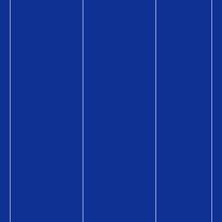
情
販
報
売
購
店
入
募
方
集
法
キ
ャ
ン
ペ
ー
ン
贈
る
シ
ー
ン