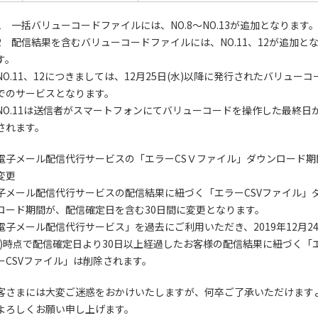
1 一括バリューコードファイルには、NO.8～NO.13が追加となります
2 配信結果を含むバリューコードファイルには、NO.11、12が追加と
す。
NO.11、12につきましては、12月25日(水)以降に発行されたバリューコ
でのサービスとなります。
NO.11は送信者がスマートフォンにてバリューコードを操作した最終日
されます。
電子メール配信代行サービスの「エラーCSＶファイル」ダウンロード期
変更
子メール配信代行サービスの配信結果に紐づく「エラーCSVファイル」
ロード期間が、配信確定日を含む30日間に変更となります。
電子メール配信代行サービス」を過去にご利用いただき、2019年12月2
火)時点で配信確定日より30日以上経過したお客様の配信結果に紐づく「
ーCSVファイル」は削除されます。
客さまには⼤変ご迷惑をおかけいたしますが、何卒ご了承いただけます
よろしくお願い申し上げます。