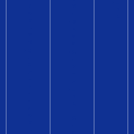
コ
ド
費
ラ
の
用
ム
商
導
品
入
情
事
報
例
Q
活
U
用
O
シ
カ
ー
ー
ン
ド
コ
P
ラ
a
ム
y
・
の
活
商
用
品
術