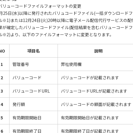
バリューコードファイルフォーマットの変更
2月25日(水)以降に発行されたバリュコードファイル(一括ダウンロード
ル※1)または12月24日(火)20時以降に電子メール配信代行サービスの配
果が確定したバリューコードファイル(配信結果を含むバリューコードフ
ル※2)より、以下のファイルフォーマットに変更となります。
NO
項目名
説明
1
管理番号
弊社使用欄
2
バリューコード
バリューコードが記載されます
3
バリューコードURL
バリューコードURLが記載されます
4
発行額
バリューコードの額面が記載されます
5
有効期限開始日
有効期限開始日が記載されます
6
有効期限終了日
有効期限終了日が記載されます