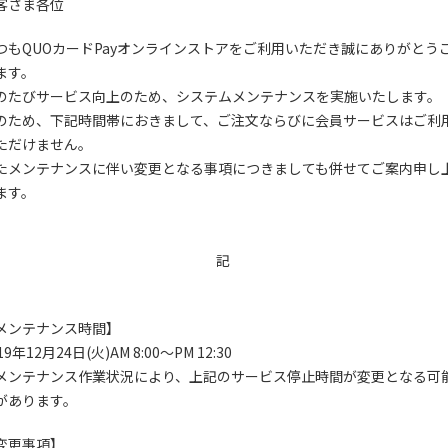
客さま各位
つもQUOカードPayオンラインストアをご利⽤いただき誠にありがとう
ます。
のたびサービス向上のため、システムメンテナンスを実施いたします。
のため、下記時間帯におきまして、ご注文ならびに会員サービスはご利
ただけません。
たメンテナンスに伴い変更となる事項につきましても併せてご案内申し
ます。
記
メンテナンス時間】
19年12⽉24⽇(火)AM 8:00〜PM 12:30
メンテナンス作業状況により、上記のサービス停止時間が変更となる可
があります。
変更事項】