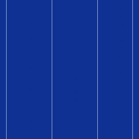
入
い
法
方
方
購
法
Q
入
導
U
に
入
O
か
事
カ
か
例
ー
る
コ
ド
費
ラ
の
用
ム
商
導
品
入
情
事
報
例
Q
活
U
用
O
シ
カ
ー
ー
ン