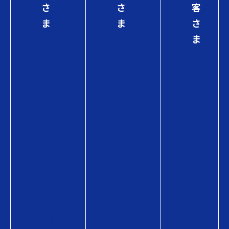
さ
さ
客
ま
ま
さ
ま
初
初
め
め
初
て
て
め
の
の
て
方
方
の
へ
へ
方
Q
Q
へ
U
U
Q
O
O
U
カ
カ
O
ー
ー
カ
ド
ド
ー
が
の
ド
使
商
の
え
品
商