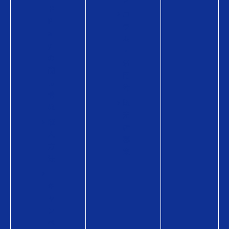
ド
コ
P
ラ
a
ム
y
・
の
活
商
用
品
術
情
販
報
売
購
店
入
募
方
集
法
キ
ャ
ン
ペ