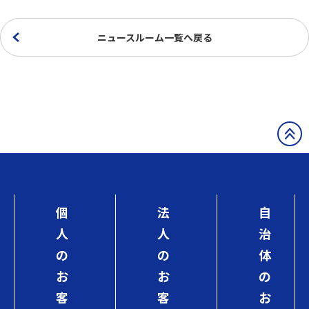
ニュースルーム一覧へ戻る
個
法
自
人
人
治
の
の
体
お
お
の
客
客
お