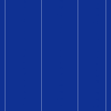
る
情
品
お
報
情
店
Q
報
Q
U
Q
U
O
U
O
カ
O
カ
ー
カ
ー
ド
ー
ド
P
ド
P
a
P
a
y
a
y
の
y
が
商
の
使
品
商
え
情
品
る
報
情
お
購
報
店
入
購
使
方