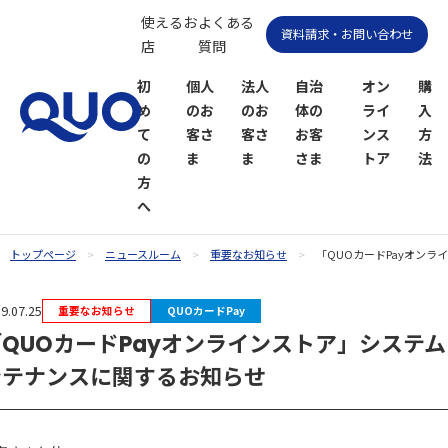
使えるお
よくある
資料請求・お問い合わせ
店
質問
初
個人
法人
自治
オン
購
め
のお
のお
体の
ライ
入
て
客さ
客さ
お客
ンス
方
の
ま
ま
さま
トア
法
方
へ
トップページ
ニュースルーム
重要なお知らせ
「QUOカードPayオン
QUOカー
QUOカー
9.07.25
重要なお知らせ
QUOカードPay
ドオンラ
ドPayオン
「QUOカードPayオンラインストア」システム
インスト
ラインス
ア
トア
ンテナンスに関するお知らせ