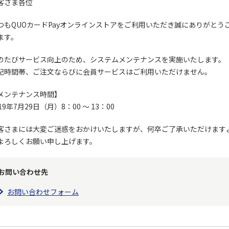
客さま各位
つもQUOカードPayオンラインストアをご利⽤いただき誠にありがとう
ます。
のたびサービス向上のため、システムメンテナンスを実施いたします。
記時間帯、ご注文ならびに会員サービスはご利⽤いただけません。
メンテナンス時間】
19年7⽉29⽇（月）8：00 ～ 13：00
客さまには⼤変ご迷惑をおかけいたしますが、何卒ご了承いただけます
よろしくお願い申し上げます。
お問い合わせ先
お問い合わせフォーム