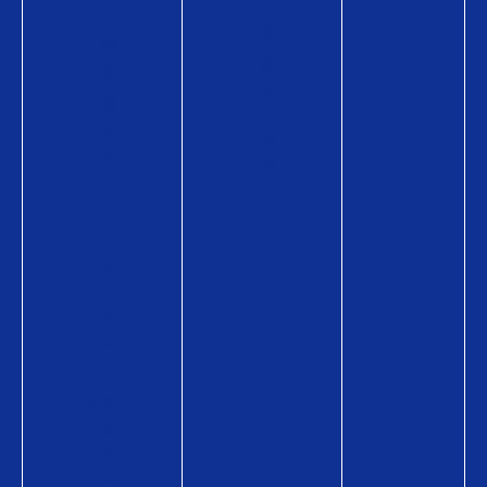
用
品
術
情
販
報
売
購
店
入
募
方
集
法
キ
ャ
ン
ペ
ー
ン
贈
る
シ
ー