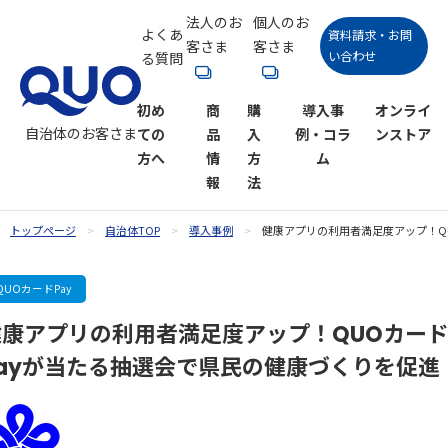
法人のお
個人のお
よくあ
資料請求・お問
客さま
客さま
い合わせ
る質問
初め
商
購
導入事
オンライ
自治体のお客さま
ての
品
入
例・コラ
ンストア
方へ
情
方
ム
報
法
トップページ
自治体TOP
導入事例
健康アプリの利用者満足度アップ！Q
QUOカー
導入事例
QUOカー
QUOカー
コラム
QUOカー
ド
ドオンラ
ドPay
ドPayオン
QUOカードPay
インスト
ラインス
健康アプリの利用者満足度アップ！QUOカー
ア
トア
Payが当たる抽選会で県民の健康づくりを促進