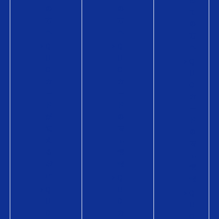
め
の
の
て
方
方
の
へ
へ
方
Q
Q
へ
U
U
Q
O
O
U
カ
カ
O
ー
ー
カ
ド
ド
ー
が
の
ド
使
商
の
え
品
商
る
情
品
お
報
情
店
Q
報
Q
U
Q
U
O
U
O
カ
O