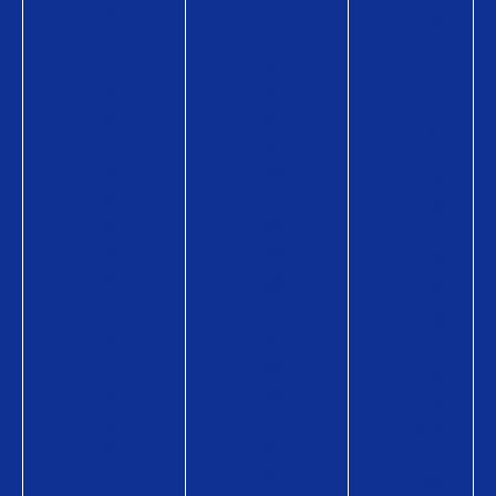
カ
ー
カ
ー
ド
ー
ド
P
ド
P
a
P
a
y
a
y
の
y
が
商
の
使
品
商
え
情
品
る
報
情
お
購
報
店
入
購
使
方
入
い
法
方
方
購
法
Q
入
導
U
に
入
O
か
事