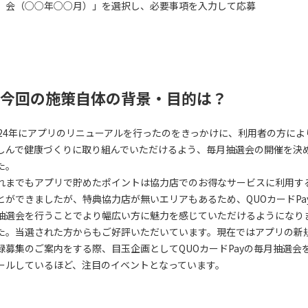
会（○○年○○月）」を選択し、必要事項を入力して応募
今回の施策自体の背景・目的は？
024年にアプリのリニューアルを行ったのをきっかけに、利用者の方によ
しんで健康づくりに取り組んでいただけるよう、毎月抽選会の開催を決
た。
れまでもアプリで貯めたポイントは協力店でのお得なサービスに利用す
とができましたが、特典協力店が無いエリアもあるため、QUOカードPa
抽選会を行うことでより幅広い方に魅力を感じていただけるようになり
た。当選された方からもご好評いただいています。現在ではアプリの新
録募集のご案内をする際、目玉企画としてQUOカードPayの毎月抽選会
ールしているほど、注目のイベントとなっています。