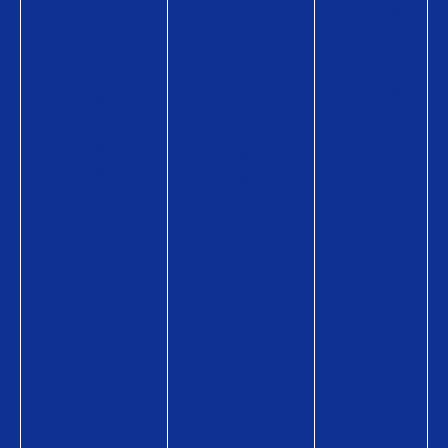
カ
か
例
ー
る
コ
ド
費
ラ
の
用
ム
商
導
品
入
情
事
報
例
Q
活
U
用
O
シ
カ
ー
ー
ン
ド
コ
P
ラ
a
ム
y
・
の
活
商