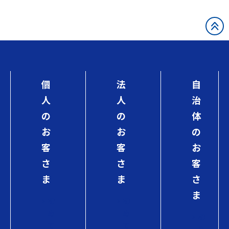
個
法
自
人
人
治
の
の
体
お
お
の
客
客
お
さ
さ
客
ま
ま
さ
ま
初
初
め
め
初
て
て