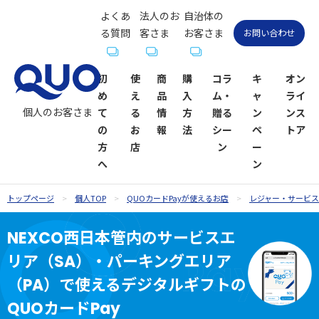
よくあ
法人のお
自治体の
る質問
客さま
お客さま
お問い合わせ
初
使
商
購
コラ
キ
オン
め
え
品
入
ム・
ャ
ライ
個人のお客さま
て
る
情
方
贈る
ン
ンス
の
お
報
法
シー
ペ
トア
方
店
ン
ー
へ
ン
トップページ
個人TOP
QUOカードPayが使えるお店
レジャー・サービス
QUOカー
QUOカー
ギフトコ
QUOカー
QUOカー
QUOカー
贈るシーン
QUOカー
NEXCO西日本管内のサービスエ
ドが使え
ド
ラム一覧
ドオンラ
ドPayが使
ドPay
一覧
ドPayオン
リア（SA）・パーキングエリア
るお店
インスト
えるお店
ラインス
お祝い
お祝い
ア
トア
（PA）で使えるデジタルギフトの
QUOカードPay
内祝い・お
お礼・お返