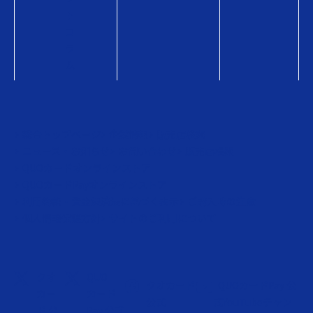
ト
コ
ラ
ム
総合トップページ
企業情報
販売店検索
ニュース・お知らせ
お問い合わせ
販売店検索
QUOカードオンラインストア
QUOカードPayオンラインストア
利用約款・資金決済法に基づく表示
ご購入時の注意
個人情報保護方針
サイトのご利用について
クオ
QUO
クオカード
QUOカードPay 公
カー
カード
公式
式YouTubeチャン
ド 公
Pay 公式