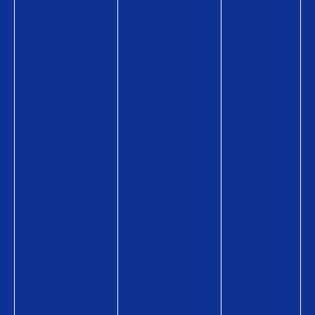
P
a
P
a
y
a
y
の
y
が
商
の
使
品
商
え
情
品
る
報
情
お
購
報
店
入
購
使
方
入
い
法
方
方
購
法
Q
入
導
U
に
入
O
か
事
カ
か
例
ー
る
コ
ド
費
ラ