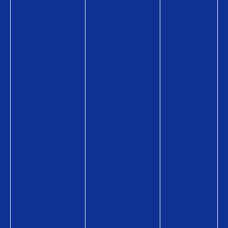
Q
Q
へ
U
U
Q
O
O
U
カ
カ
O
ー
ー
カ
ド
ド
ー
が
の
ド
使
商
の
え
品
商
る
情
品
お
報
情
店
Q
報
Q
U
Q
U
O
U
O
カ
O
カ
ー
カ
ー
ド
ー
ド
P
ド