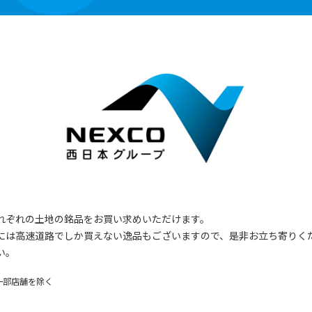
祝い返し
し
季節のギフ
季節・その
ト
他の贈り物
記念品
記念品・景
品
定番ギフト
オリジナル
コンテンツ
れぞれの土地の銘品をお買い求めいただけます。
には高速道路でしか買えない逸品もございますので、是非お立ち寄りく
い。
一部店舗を除く