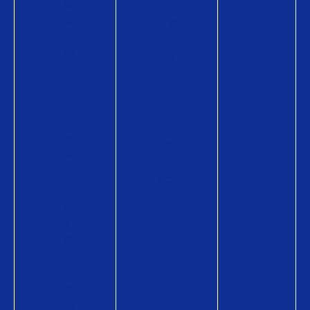
の
用
ム
商
導
品
入
情
事
報
例
Q
活
U
用
O
シ
カ
ー
ー
ン
ド
コ
P
ラ
a
ム
y
・
の
活
商
用
品
術
情
販
報