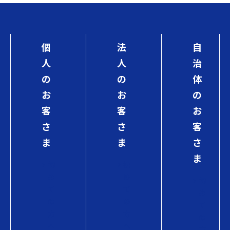
個
法
自
人
人
治
の
の
体
お
お
の
客
客
お
さ
さ
客
ま
ま
さ
ま
初
初
め
め
初
て
て
め
の
の
て
方
方
の
へ
へ
方