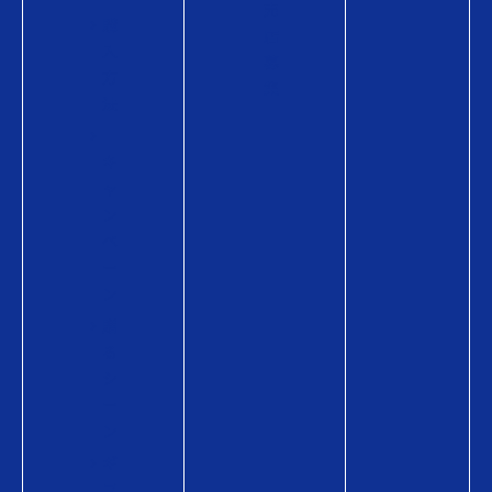
売
購
店
入
募
方
集
法
キ
ャ
ン
ペ
ー
ン
贈
る
シ
ー
ン
ギ
フ