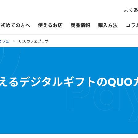
よく
初めての方へ
使えるお店
商品情報
購入方法
コラ
カフェ
UCCカフェプラザ
QUOカードPayが使えるお店
QUOカードPay
贈るシーン一覧
QUOカードPayオンラインストア
お祝い
えるデジタルギフトのQUO
お礼・お返し
季節・その他の贈り物
記念品・景品