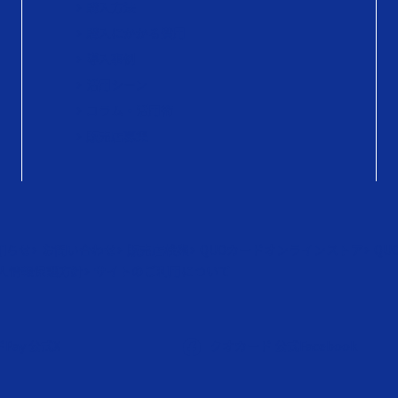
購入方法
購入にかかる費用
導入事例
活用シーン
コラム・活用術
販売店募集
知らせ
お問い合わせ
販売店検索
QUOカードオンラインストア
QU
人情報保護方針
サイトのご利用について
Pay 公式X
クオカード 公式Facebook