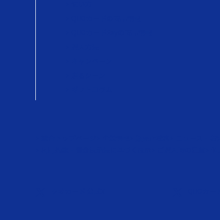
使い方
QUOカードの商品情報
QUOカードPayの商品情報
購入方法
キャンペーン
贈るシーン
ギフトコラム
総合トップページ
企業情報
販売店検索
ニュース・お
利用約款・資金決済法に基づく表示
ご購入時の注意
個
クオカード 公式X
QUOカード