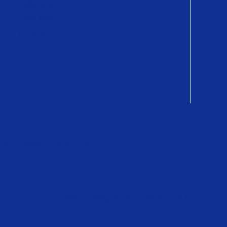
購入方法
導入事例
コラム
OカードPayオンラインストア
QUOカードPay 公式YouTubeチャンネル