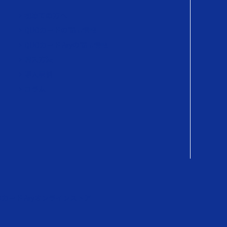
初めての方へ
QUOカードの商品情報
QUOカードPayの商品情報
購入方法
導入事例
コラム
OカードPayオンラインストア