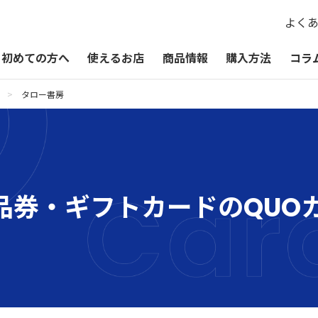
よく
初めての方へ
使えるお店
商品情報
購入方法
コラ
タロー書房
QUOカードPayが使えるお店
QUOカードPay
贈るシーン一覧
QUOカードPayオンラインストア
お祝い
品券・ギフトカードのQUO
お礼・お返し
季節・その他の贈り物
記念品・景品