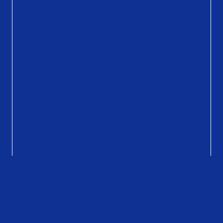
初めての方へ
QUOカードの商品情報
QUOカードPayの商品情報
購入方法
購入にかかる費用
導入事例
活用シーン
コラム・活用術
販売店募集
知らせ
お問い合わせ
販売店検索
QUOカードオンラインストア
QU
人情報保護方針
サイトのご利用について