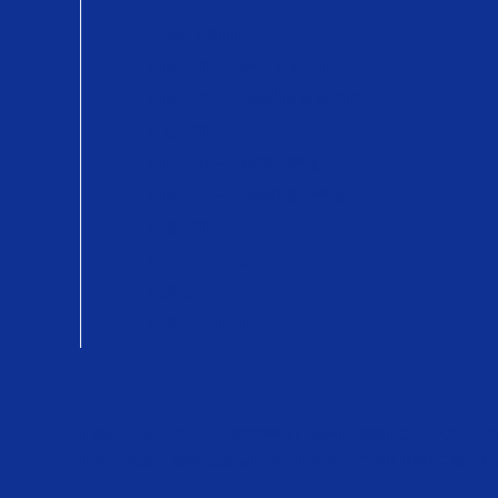
初めての方へ
QUOカードが使えるお店
QUOカードPayが使えるお店
使い方
QUOカードの商品情報
QUOカードPayの商品情報
購入方法
キャンペーン
贈るシーン
ギフトコラム
総合トップページ
企業情報
販売店検索
ニュース・お
利用約款・資金決済法に基づく表示
ご購入時の注意
個