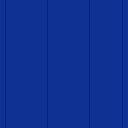
方
方
購
法
Q
入
導
U
に
入
O
か
事
カ
か
例
ー
る
コ
ド
費
ラ
の
用
ム
商
導
品
入
情
事
報
例
Q
活
U
用
O
シ
カ
ー
ー
ン
ド
コ