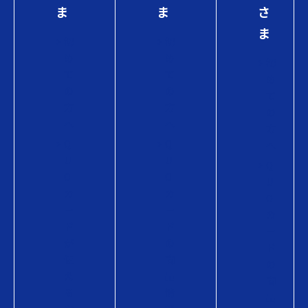
ま
ま
さ
ま
初
初
め
め
初
て
て
め
の
の
て
方
方
の
へ
へ
方
Q
Q
へ
U
U
Q
O
O
U
カ
カ
O
ー
ー
カ
ド
ド
ー
が
の
ド
使
商
の
え
品
商
る
情
品