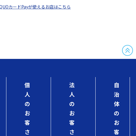
QUOカードPayが使えるお店はこちら
個
法
自
人
人
治
の
の
体
お
お
の
客
客
お
さ
さ
客