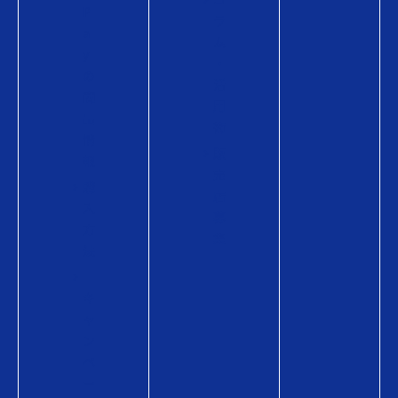
P
ラ
a
ム
y
・
の
活
商
用
品
術
情
販
報
売
購
店
入
募
方
集
法
キ
ャ
ン
ペ
ー