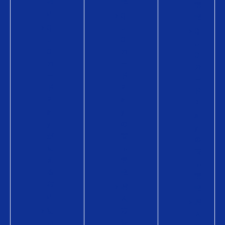
お
報
情
店
Q
報
Q
U
Q
U
O
U
O
カ
O
カ
ー
カ
ー
ド
ー
ド
P
ド
P
a
P
a
y
a
y
の
y
が
商
の
使
品
商
え
情
品
る
報
情
お
購
報
店
入
購
使
方
入
い
法