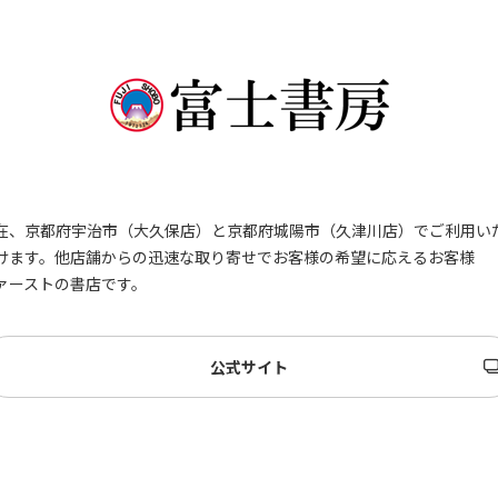
祝い返し
し
季節のギフ
季節・その
ト
他の贈り物
記念品
記念品・景
品
在、京都府宇治市（大久保店）と京都府城陽市（久津川店）でご利用い
定番ギフト
けます。他店舗からの迅速な取り寄せでお客様の希望に応えるお客様
ァーストの書店です。
オリジナル
コンテンツ
公式サイト