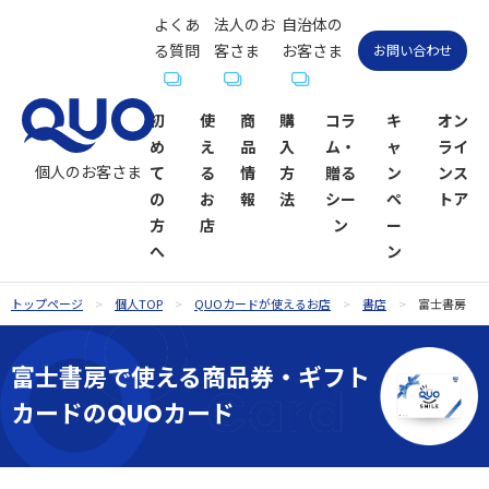
よくあ
法人のお
自治体の
る質問
客さま
お客さま
お問い合わせ
初
使
商
購
コラ
キ
オン
め
え
品
入
ム・
ャ
ライ
個人のお客さま
て
る
情
方
贈る
ン
ンス
の
お
報
法
シー
ペ
トア
方
店
ン
ー
へ
ン
トップページ
個人TOP
QUOカードが使えるお店
書店
富士書房
QUOカー
QUOカー
ギフトコ
QUOカー
QUOカー
QUOカー
贈るシーン
QUOカー
ドが使え
ド
ラム一覧
ドオンラ
ドPayが使
ドPay
一覧
ドPayオン
富士書房で使える商品券・ギフト
るお店
インスト
えるお店
ラインス
カードのQUOカード
お祝い
お祝い
ア
トア
内祝い・お
お礼・お返