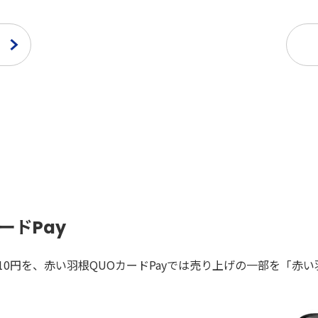
ードPay
10円を、赤い羽根QUOカードPayでは売り上げの一部を「赤