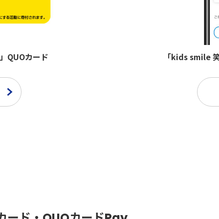
金」QUOカード
「kids smi
ード・QUOカードPay