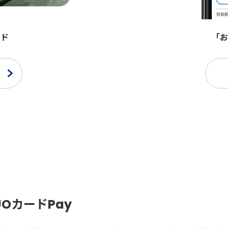
ード
「お
OカードPay