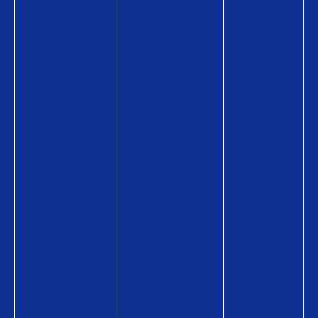
a
ム
y
・
の
活
商
用
品
術
情
販
報
売
購
店
入
募
方
集
法
キ
ャ
ン
ペ
ー
ン