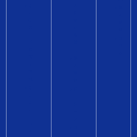
Q
入
導
U
に
入
O
か
事
カ
か
例
ー
る
コ
ド
費
ラ
の
用
ム
商
導
品
入
情
事
報
例
Q
活
U
用
O
シ
カ
ー
ー
ン
ド
コ
P
ラ