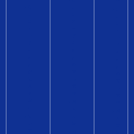
報
Q
U
Q
U
O
U
O
カ
O
カ
ー
カ
ー
ド
ー
ド
P
ド
P
a
P
a
y
a
y
の
y
が
商
の
使
品
商
え
情
品
る
報
情
お
購
報
店
入
購
使
方
入
い
法
方
方
購
法