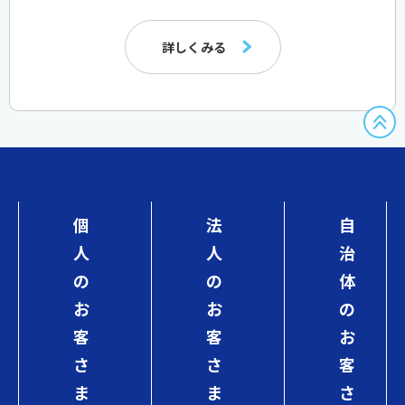
詳しくみる
個
法
自
人
人
治
の
の
体
お
お
の
客
客
お
さ
さ
客
ま
ま
さ