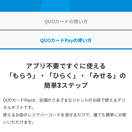
祝い返し
し
QUOカードの使い方
季節のギフ
季節・その
ト
他の贈り物
QUOカードPayの使い方
記念品
記念品・景
品
定番ギフト
アプリ不要ですぐに使える
「もらう」・「ひらく」・「みせる」の
オリジナル
簡単3ステップ
コンテンツ
QUOカードPayは、全国のさまざまなジャンルのお店で使えるデジ
タルギフトです。
使えるお店のレジでバーコードを見せるだけで、誰でも簡単にお使
いいただけます。