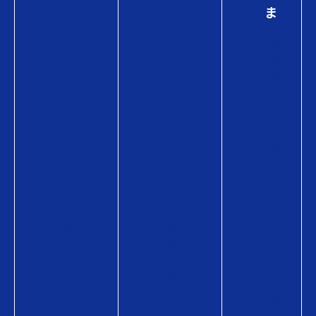
ま
初
初
め
め
初
て
て
め
の
の
て
方
方
の
へ
へ
方
Q
Q
へ
U
U
Q
O
O
U
カ
カ
O
ー
ー
カ
ド
ド
ー
が
の
ド
使
商
の
え
品
商
る
情
品
お
報
情
店
Q